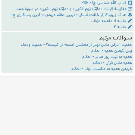
کتاب الله شناسی ج1 - PDF
مقایسۀ قرائت «مالِکِ یَومِ الدّین» و «مَلِکِ یَومِ الدّین» در سورۀ حمد
هدف پروردگاراز خلقت انسان - تبیین مقام عبودیت- آیین رستگاری ج:1
جلسه ۱: مقدمه مؤلف
جلسه ۲
سـوالات مرتبط
حدیث «قرض دادن بهتر از بخشش است» از کیست؟ - حدیث ودعاء
پس گرفتن هدیه - احکام
هدیه به نیت روز غدیر - احکام
هدیه دادن قرآن - احکام
خریدن هدیه به مناسبت تولد - احکام