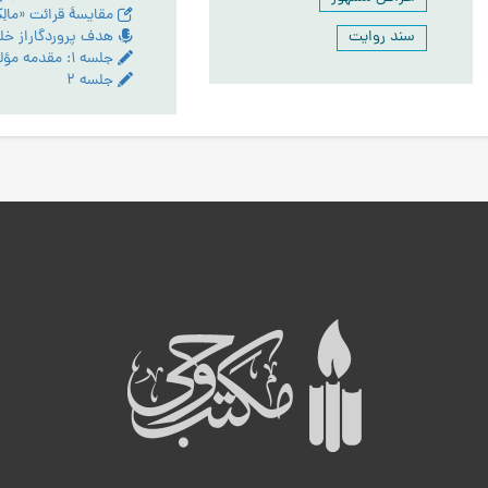
سند روایت
جلسه ۱: مقدمه مؤلف
جلسه ۲
ه
ب