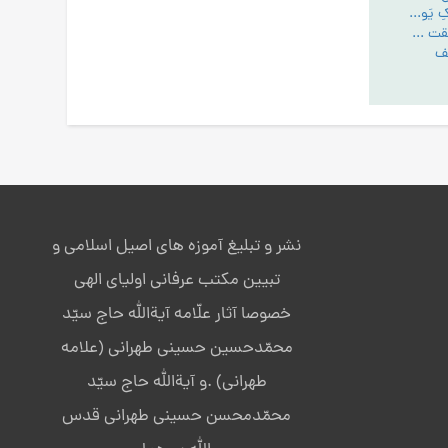
مقایسۀ قرائت «مالِکِ یَومِ الدّین» و «مَلِکِ یَومِ الدّین» در سورۀ حمد
هدف پروردگاراز خلقت انسان - تبیین مقام عبودیت- آیین رستگاری ج:1
نشر و تبلیغ آموزه های اصیل اسلامی و
تبیین مکتب عرفانی اولیای الهی
خصوصا آثار علّامه آیةالله حاج سیّد
محمّدحسین حسینی طهرانی (علامه
طهرانی) .و آیةالله حاج سیّد
محمّدمحسن حسینی طهرانی قدس