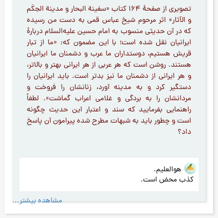
تصویری از صفحۀ ۱۶۴ کتاب «سفینة البحار و مدینة الحِکَم
و الآثار» اثر مرحوم شیخ عباس قمی به دست من رسیده
که در آن حدیثی منسوب به امام حسین علیه‌السلام دربارۀ
ایرانیان نقل شده است؛ با این مضمون که: «ما از تبار
قریش هستیم، دوستداران ما عرب و دشمنان ما ایرانیان
هستند. روشن است که هر عربی از هر ایرانی بهتر و بالاتر،
و هر ایرانی از دشمنان ما نیز بدتر است. باید ایرانیان را
دستگیر کرد و به مدینه آورد، زنانشان را فروخت و
مردانشان را به بردگی و غلامی اعراب گماشت». لطفاً
راهنمایی بفرمایید که سند و اعتبار این حدیث چگونه
است و چطور باید به شبهات مطرح شده پیرامون آن پاسخ
داد؟
هوالعلیم.
کذب محض است.
مشاهده بیشتر...