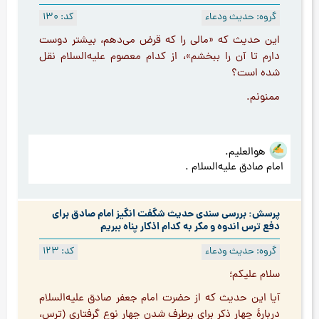
گروه: حدیث ودعاء
کد: 130
این حدیث که «مالی را که قرض می‌دهم، بیشتر دوست
دارم تا آن را ببخشم»، از کدام معصوم علیه‌السلام نقل
شده است؟
ممنونم.
هوالعلیم.
امام صادق علیه‌السلام .
پرسش: بررسی سندی حدیث شگفت انگیز امام صادق برای
دفع ترس اندوه و مکر به کدام اذکار پناه ببریم
گروه: حدیث ودعاء
کد: 123
سلام علیکم؛
آیا این حدیث که از حضرت امام جعفر صادق علیه‌السلام
دربارۀ چهار ذکر برای برطرف شدن چهار نوع گرفتاری (ترس،