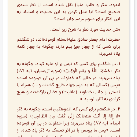
اندوه، مکر و طلب دنیا) نقل شده است، از نظر سندی
صحیح است؟ آیا عمل کردن به این حدیث و استناد به
این اذکار برای عمومِ مردم جایز است؟
متن حدیث مورد نظر به شرح زیر است:
حضرت امام جعفر صادق علیه‌السلام فرموده‌اند: در شگفتم
برای کسی که از چهار چیز بیم دارد، چگونه به چهار کلمه
پناه نمی‌برد:
۱. در شگفتم برای کسی که ترس بر او غلبه کرده، چگونه به
ذکر «حَسْبُنَا اللهُ وَ نِعْمَ الْوَکِیلُ» (سوره آل‌عمران، آیه ۱۷۱)
پناه نمی‌برد؛ در حالی که خداوند در پی آن فرموده است:
«پس (کسانی که به عزم جهاد خارج گشتند و…) همراه با
نعمتی از جانب خداوند (عافیت) و فضلی بازگشتند و هیچ
گزندی به آنان نرسید.»
۲. در شگفتم برای کسی که اندوهگین است، چگونه به ذکر
«لَا إِلَهَ إِلَّا أَنْتَ سُبْحَانَكَ إِنِّي كُنْتُ مِنَ الظَّالِمِينَ» (سوره
انبیاء، آیه ۸۷) پناه نمی‌برد؛ زیرا خداوند در پی آن فرموده
است: «پس ما یونس را در اثر تمسک به ذکر یاد شده، از