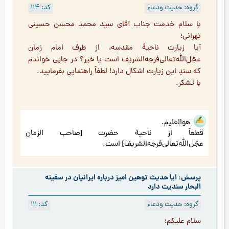
گروه: حدیث ودعاء
کد: 114
با سلام خدمت جناب آقای سيد محمد محسن حسینی
تهرانی؛
آيا زيارت ناحيۀ مقدسه، از طرف امام زمان
عجّل‌الله‌تعالی‌فرجه‌الشریف است يا خیر؟ در جایی خواندم
كه سندِ این زیارت اشكال دارد! لطفاً راهنمایی بفرمایید.
با تشكر.
هوالعلیم.
قطعاً از ناحیۀ حضرت [صاحب الزمان
عجّل‌الله‌تعالی‌فرجه‌الشریف] است.
پرسش: ایا حدیث توهین امیز درباره ایرانیان در سفینه
البحار سندیت دارد
گروه: حدیث ودعاء
کد: 111
سلام علیکم؛