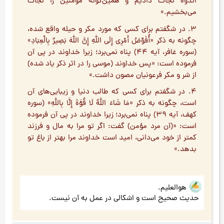
اندوه نجات دادیم و همین‌گونه مؤمنین را نجات
می‌بخشیم.»
۳. در شگفتم برای کسی که مورد مکر و حیله واقع شده،
چگونه به ذکر «أُفَوِّضُ أَمْرِي إِلَى اللهِ إِنَّ اللهَ بَصِيرٌ بِالْعِبَادِ»
(سوره غافر، آیه ۴۴) پناه نمی‌برد؛ زیرا خداوند در پی آن
فرموده است: «پس خداوند (موسی را در اثر ذکر یاد شده)
از شر و مکر فرعونیان مصون داشت.»
۴. در شگفتم برای کسی که طالب دنیا و زیبایی‌های آن
است، چگونه به ذکر «مَا شَاءَ اللهُ لَا قُوَّةَ إِلَّا بِاللهِ» (سوره
کهف، آیه ۳۹) پناه نمی‌برد؛ زیرا خداوند در پی آن فرموده
است: «(آن مرد مؤمن) گفت: اگر تو مرا به مال و فرزند
کمتر از خود می‌دانی، امید است خداوند مرا بهتر از باغ تو
بدهد.»
هوالعلیم.
حدیث صحیح است و اشکالی در عمل به آن نیست.