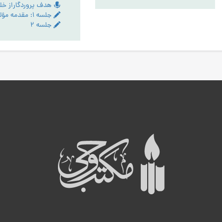
جلسه ۱: مقدمه مؤلف
جلسه ۲
ه
ب