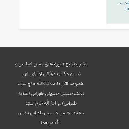
هدف پروردگاراز خلقت انسان - تبیین مقام عبودیت- آیین رستگاری ج:1
نشر و تبلیغ آموزه های اصیل اسلامی و
تبیین مکتب عرفانی اولیای الهی
خصوصا آثار علّامه آیةالله حاج سیّد
محمّدحسین حسینی طهرانی (علامه
طهرانی) .و آیةالله حاج سیّد
محمّدمحسن حسینی طهرانی قدس
الله سرهما