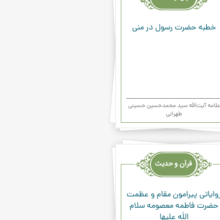
ء
خطبه حضرت رسول در مني
علامه آیت‌اللَه سید محمدحسین حسینی
طهرانی
یث
ء
واياتي پيرامون مقام و عظمت
حضرت فاطمه معصومه سلام
اللَه عليها