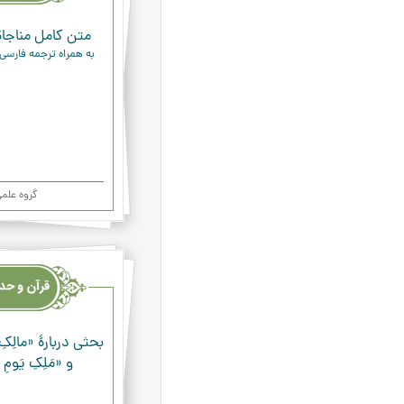
متن کامل مناجاة
به همراه ترجمه فارسی
گروه علم
قرآن
وحدیث
ودعاء
بحثی دربارۀ «مالِکِ 
و «مَلِکِ یَومِ