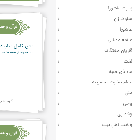
زیارت عاشورا
1
قرآن
سلوک زن
1
وحدیث
عاشورا
1
ودعاء
علامه طهرانی
1
متن کامل مناجاة 
قاریان هفتگانه
1
به همراه ترجمه فارسی
لغت
1
ماه ذی حجه
1
مقام حضرت معصومه
1
منی
1
گروه علم
وحی
1
وفاداری
1
قرآن
ولایت اهل بیت
1
وحدیث
ودعاء