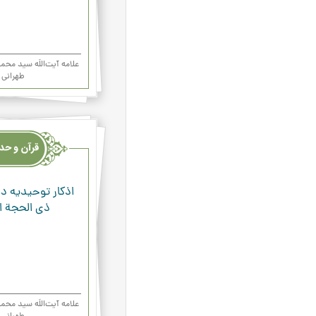
علامه آیت‌اللَه سید م
طهرانی
قرآن
وحدیث
ودعاء
اذکار توحیدیه ده
ذی الحجة ال
علامه آیت‌اللَه سید م