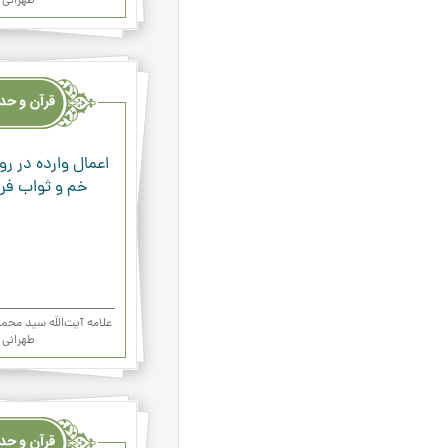
طهرانی
قرآن
وحدیث
ودعاء
اعمال وارده در رو
خم و ثواب فراو
علامه آیت‌اللَه سید م
طهرانی
قرآن
وحدیث