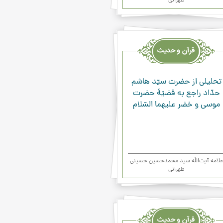
طهرانی
یث
ء
تحلیلی از حضرت سیّد هاشم
حدّاد راجع به قضیّۀ حضرت
موسی و خضر علیهما السّلام
علامه آیت‌اللَه سید محمدحسین حسینی
طهرانی
یث