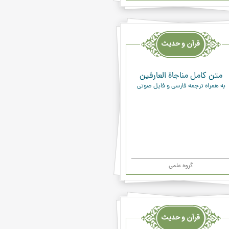
یث
ء
متن کامل مناجاة العارفين‏
به همراه ترجمه فارسی و فایل صوتی
گروه علمی
یث
ء