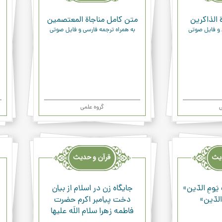
 الذاكرين
متن کامل مناجاة المعتصمين
 و فایل صوتی
به همراه ترجمه فارسی و فایل صوتی
ی
گروه علمی
قرآن
قرآن
وحدیث
وحد
ودعاء
ودعا
یَومِ الدّین»
جايگاه زن در اسلام از بيان
 الدّین»
دخت پيامبر اكرم حضرت
فاطمه زهرا سلام اللَه عليها