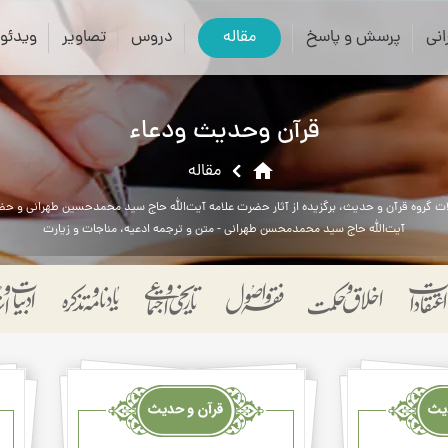
close
search
نی
پرسش و پاسخ
مقاله
دروس
تصاویر
ویدئو
قرآن وحدیث ودعاء
home
مقاله
ات گروه قرآن و حدیث، برگزیده از آثار حضرت علامه آیت‌الله حاج سید محمدحسین طهرانی و ح
آیت‌الله حاج سید محمدمحسن طهرانی - متن و ترجمه ادعیه، مناجات و زیارت
قرآن
قرآن
وحدیث
وحد
ودعاء
ودعا