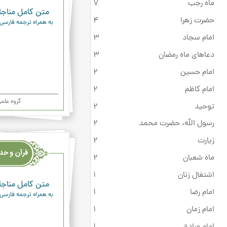
ماه رجب
7
متن کامل مناجاة
حضرت زهرا
4
به همراه ترجمه فارسی
امام سجاد
3
دعاهای ماه رمضان
3
امام حسین
2
امام کاظم
2
گروه علم
توحید
2
رسول الله، حضرت محمد
2
قرآن
زیارت
2
وحدیث
ماه شعبان
2
ودعاء
اشتغال زنان
1
متن کامل مناجاة
امام رضا
1
به همراه ترجمه فارسی
امام زمان
1
امام صادق
1