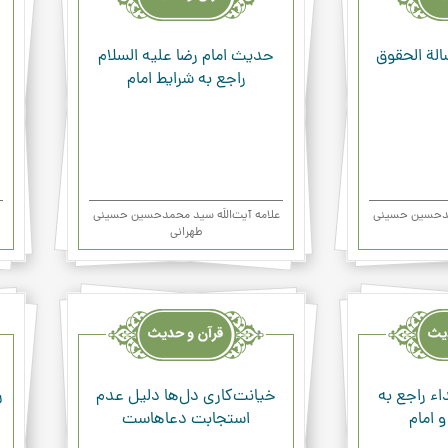
ودعاء
ودعا
الة الحقوق
حديث امام رضا علیه السلام
راجع به شرايط امام‏
حمدحسین حسینی
علامه آیت‌اللَه سید محمدحسین حسینی
طهرانی
قرآن
قرآن
وحدیث
وحد
ودعاء
ودعا
ء راجع‌ به‌
خیانت‌کاری دل‌ها دلیل عدم
ر
 امام
استجابت دعاهاست