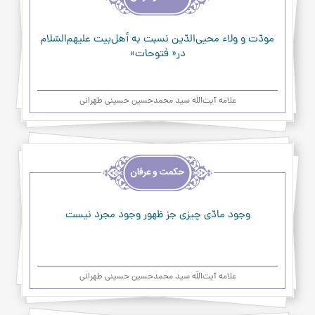
حکمت
و
عرفان
مودّت‌ و ولاء محيي‌الدّين نسبت به‌ أهل‌بيت عليهم‌السّلام‌
در« فتوحات»
علامه آیت‌اللَه سید محمدحسین حسینی طهرانی
اخلاق
و
حکمت
و
عرفان
وجود مادّی چیزی جز ظهور وجود مجرد نیست
علامه آیت‌اللَه سید محمدحسین حسینی طهرانی