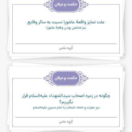
و
حکمت
و
عرفان
علت تمایز واقعۀ عاشورا نسبت به سائر وقایع
سِرّ شاخص بودن واقعۀ عاشورا
گروه علمی
اخلاق
و
حکمت
و
عرفان
چگونه در زمره اصحاب سیدالشهداء علیه‌السلام قرار
بگیریم؟
سِرّ معیّت و اتحاد اصحاب با امام حسین علیه‌السلام
گروه علمی