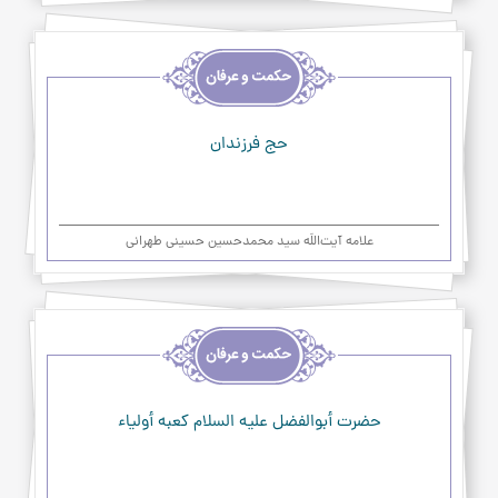
اخلاق
و
حکمت
و
عرفان
حج فرزندان
علامه آیت‌اللَه سید محمدحسین حسینی طهرانی
اخلاق
و
حکمت
و
عرفان
حضرت أبوالفضل علیه السلام كعبه أولياء