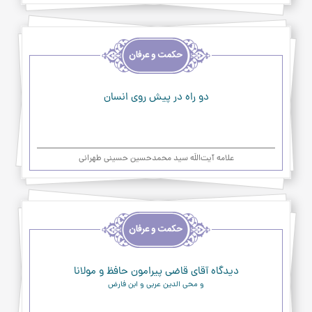
اخلاق
و
حکمت
و
عرفان
دو راه در پیش روی انسان
علامه آیت‌اللَه سید محمدحسین حسینی طهرانی
اخلاق
و
حکمت
و
عرفان
دیدگاه آقای قاضی پیرامون حافظ و مولانا
و محی الدین عربی و ابن فارض