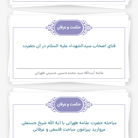
اخلاق
و
حکمت
و
عرفان
فنای اصحاب سیدالشهداء علیه السلام در آن حضرت
علامه آیت‌اللَه سید محمدحسین حسینی طهرانی
اخلاق
و
حکمت
و
عرفان
مباحثه حضرت علامه طهراني با آية اللَه شيخ حسنعلي
مرواريد پيرامون مباحث فلسفي و عرفاني