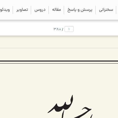
close
search
سخنرانی
پرسش و پاسخ
مقاله
دروس
تصاویر
ویدئو
/
380