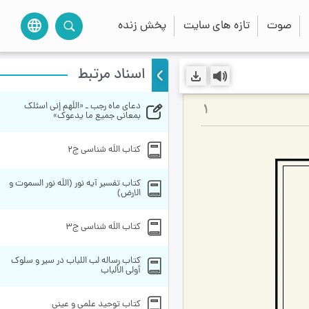
صوت
تازه های سایت
پخش زنده
language
اسناد مرتبط
دعای ماه رجب ـ «اللَهم إنی اسئلک 
1
بمعانی جمیع ما یدعوک»
کتاب اللَه شناسی ج2
کتاب تفسیر آیه نور (اللَه نور السموت و 
الارض)
کتاب اللَه شناسی ج3
کتاب رساله لب اللباب در سیر و سلوک 
أولی الألباب
کتاب توحید علمی و عینی