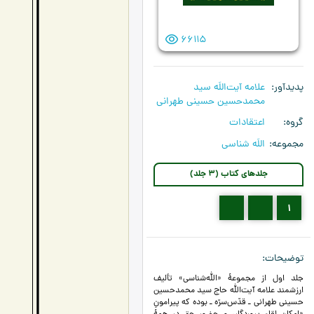
66115
پدیدآور
علامه آیت‌اللَه سید
محمدحسین حسینی طهرانی
گروه
اعتقادات
مجموعه
اللَه شناسی
جلدهای کتاب (3 جلد)
3
2
1
توضیحات
جلد اول از مجموعۀ «الله‌شناسی» تألیف
ارزشمند علامه آیت‌الله حاج سید محمد‌حسین
حسینی طهرانی ـ قدّس‌سرّه ـ بوده که پیرامونِ