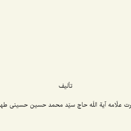
تألیف
 علّامه آیة اللَه حاج سیّد محمد حسین حسینی طهر