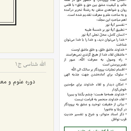
«امکان لقاء پروردگار، و حضور حق در همۀ
عالَم، و کیفیت عشق بین حق و خلق» با قلمی
روان و شواهدی متقن به رشتۀ تحریر درآمده
و به ساحت علم و معرفت تقدیم شده است.
اهم مباحثِ این مجلّد:
• تفسیر آیۀ نور
• تطبیق آیۀ نور بر خمسۀ طیبه
• انسان کامل، محلّ تجلی آیۀ نور
• خدا را می‌توان دید، و خدا را با خدا می‌توان
شناخت
• خداوند عاشق خلق، و خلق عاشق اوست
• عاشقان لقاء خدا از هیچ گزندی نمی‌هراسند
• راه وصول به معرفت الله، عبور از
اللَه شناسی ج1
نفس‌پرستی است
• اقسام تجلیات پروردگار بر سالک الی الله
• سلوک برای آماده‌شدن جهت جذبه الهی
دوره علوم و معا
است
• امکان دیدار و لقاء خداوند برای مؤمنین
خوش‌کردار
• خداوند همه‌جا هست؛ چشم بگشا و ببین!
• لقاء خداوند منحصر به قیامت نیست
• بیانی از حقیقت توحید و عشق به پروردگار
در کربلا و عاشورا
• ذکر اسناد متواتر، و شرح و تفسیر حدیثِ
قرب نوافل