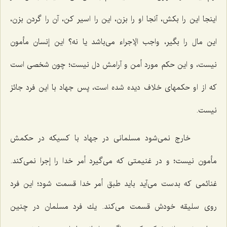
اینجا این را بكش، آنجا او را بزن، این را اسیر كن، آن را گردن بزن،
این مال را بگیر، واجب الإجراء مى‌باشد یا نه؟ این إنسان مأمون
نیست، و این حكم مورد أمن و آرامش دل نیست؛ چون شخصى است
كه از او حكمهاى خلاف دیده شده است، پس جهاد با این فرد جائز
نیست.
خارج نمى‌شود مسلمانى در جهاد با كسیكه در حكمش
مأمون نیست؛ و در غنیمتى كه مى‌گیرد أمر خدا را إجرا نمى‌كند.
غنائمى كه بدست مى‌آید باید طبق أمر خدا قسمت شود؛ این فرد
روى سلیقه خودش قسمت مى‌كند. یك فرد مسلمان در چنین