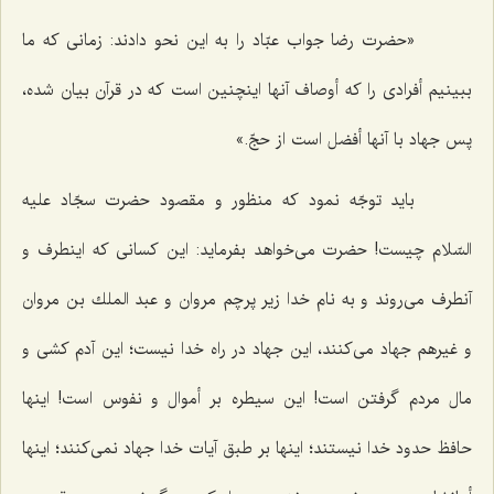
«حضرت رضا جواب عبّاد را به این نحو دادند: زمانى كه ما
ببینیم أفرادى را كه أوصاف آنها اینچنین است كه در قرآن بیان شده،
پس جهاد با آنها أفضل است از حجّ.»
باید توجّه نمود كه منظور و مقصود حضرت سجّاد علیه
السّلام چیست! حضرت مى‌خواهد بفرماید: این كسانى كه اینطرف و
آنطرف مى‌روند و به نام خدا زیر پرچم مروان و عبد الملك بن مروان
و غیرهم جهاد مى‌كنند، این جهاد در راه خدا نیست؛ این آدم كشى و
مال مردم گرفتن است! این سیطره بر أموال و نفوس است! اینها
حافظ حدود خدا نیستند؛ اینها بر طبق آیات خدا جهاد نمى‌كنند؛ اینها