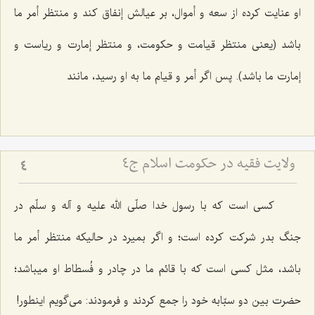
او عنایت كرده از سعه و أموال، بر عیالش إنفاق كند و منتظر أمر ما
باشد (یعنى منتظر قیامت و حكومت، و منتظر إمارت و ریاست و
إمارت ما باشد). پس اگر أمر و قیام ما به او رسید، مانند
ولایت فقیه در حکومت اسلام ج4
4
كسى است كه با رسول خدا صلّى الله علیه و آله و سلّم در
جنگ بدر شركت كرده است؛ و اگر بمیرد در حالیكه منتظر أمر ما
باشد، مثل كسى است كه با قائم ما در چادر و فُسطاط او میباشد؛
حضرت بین دو سبّابه خود را جمع كردند و فرمودند: مى‌گویم اینطور!