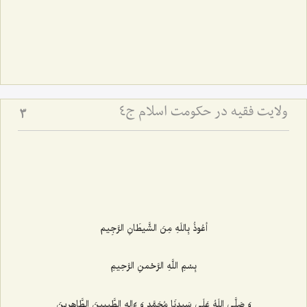
ولایت فقیه در حکومت اسلام ج4
3
أعُوذُ بِاللَهِ مِنَ الشَّیطَانِ الرَّجِیم‌
بِسْمِ اللَّهِ الرَّحْمنِ الرَّحِیمِ‌
وَ صَلَّى اللَهُ عَلَى سَیدِنَا مُحَمَّدٍ وَ ءَالِهِ الطَّیبِینَ الطَّاهِرِینَ‌