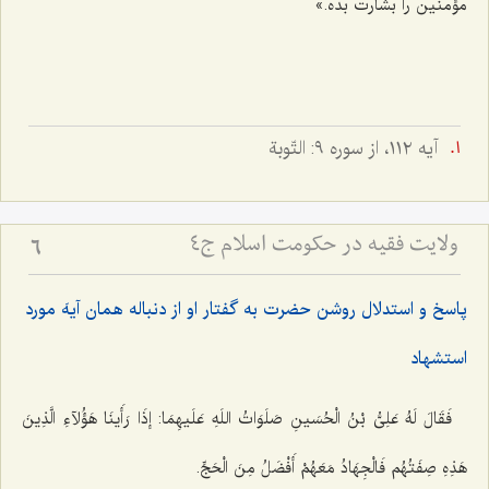
مؤمنین را بشارت بده.»
آيه ١١٢، از سوره ٩: التّوبة
ولایت فقیه در حکومت اسلام ج4
6
پاسخ و استدلال روشن حضرت به گفتار او از دنباله همان آیهَ مورد
استشهاد
فَقَالَ لَهُ عَلِىُّ بْنُ الْحُسَینِ صَلَوَاتُ اللَهِ عَلَیهِمَا: إذَا رَأَینَا هَؤُلآءِ الَّذِینَ
هَذِهِ صِفَتُهُم فَالْجِهَادُ مَعَهُمْ أَفْضَلُ مِنَ الْحَجِّ.