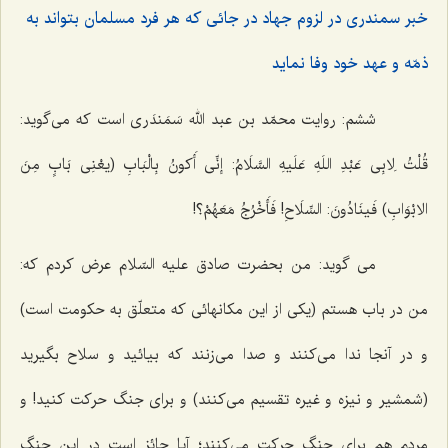
خبر سمندرى در لزوم جهاد در جائى كه هر فرد مسلمان بتواند به
ذمّه و عهد خود وفا نماید
ششم: روایت محمّد بن عبد الله سَمَندَرى است كه مى‌گوید:
قُلْتُ لِابِى عَبْدِ اللَهِ عَلَیهِ السَّلَامُ: إنِّى أَکونُ بِالْبَابِ (یعْنِى بَابٍ مِنَ
الابْوَابِ) فَینَادُونَ: السِّلَاحِ! فَأَخْرُجُ مَعَهُمْ؟!
مى گوید: من بحضرت صادق علیه السّلام عرض كردم كه:
من در باب هستم (یكى از این مكانهائى كه متعلّق به حكومت است)
و در آنجا ندا مى‌كنند و صدا مى‌زنند كه بیائید و سلاح بگیرید
(شمشیر و نیزه و غیره تقسیم مى‌كنند) و براى جنگ حركت كنید! و
مردم هم براى جنگ حركت مى‌كنند؛ آیا جائز است در این جنگ