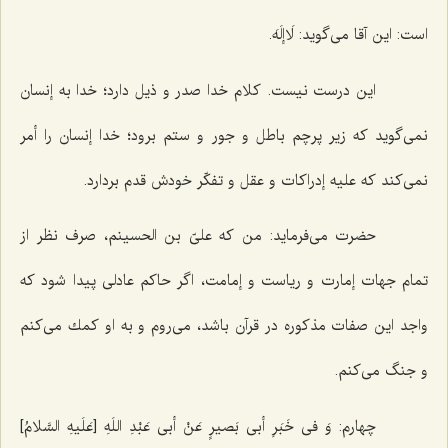
است: این آقا مى‌گوید: لَاإلَهَ.
این درست نیست. كلام خدا صدر و ذیل دارد؛ خدا به إنسان
نمى‌گوید كه زیر پرچم باطل و جور و ستم برود؛ خدا إنسان را أمر
نمى‌كند كه علیه إدراكات و عقل و تفكّر خودش قدم بردارد.
حضرت مى‌فرماید: من كه علىّ بن الحسینم، صرف نظر از
تمام جهات إمارت و ریاست و إمامت، اگر حاكم عادلى پیدا شود كه
واجد این صفات مذكوره در قرآن باشد، مى‌روم و به او كمك مى‌كنم
و جنگ مى‌كنم.
چهارم:
وَ فى خَبَرِ أبى بَصیرٍ عَنْ أبى عَبْدِ اللَهِ [عَلَیهِ السَّلامُ‌]