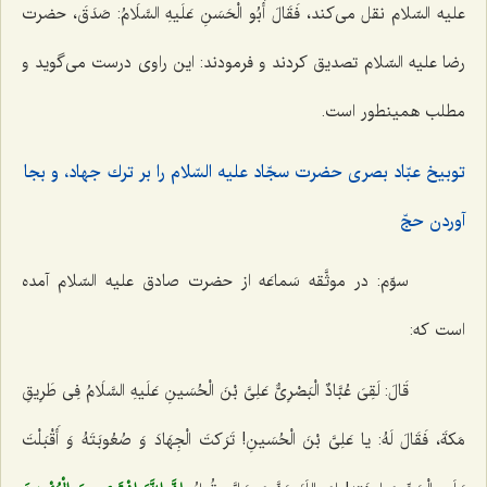
علیه السّلام نقل مى‌كند،
فَقَالَ أَبُو الْحَسَنِ عَلَیهِ السَّلَامُ: صَدَقَ،
حضرت
رضا علیه السّلام تصدیق كردند و فرمودند: این راوى درست مى‌گوید و
مطلب همینطور است.
توبیخ عبّاد بصرى حضرت سجّاد علیه السّلام را بر ترك جهاد، و بجا
آوردن حجّ‌
سوّم: در موثَّقه سَماعَه از حضرت صادق علیه السّلام آمده
است كه:
قَالَ:
لَقِىَ عُبَّادٌ الْبَصْرِىٌّ عَلِىَّ بْنَ الْحُسَینِ عَلَیهِ السَّلَامُ فِى طَرِیقِ
مَکةَ، فَقَالَ لَهُ: یا عَلِىَّ بْنَ الْحُسَینِ! تَرَکتَ الْجِهَادَ وَ صُعُوبَتَهُ وَ أَقْبَلْتَ