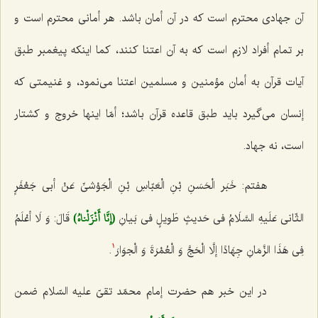
آن جهادى محترم است كه در آن أمان باشد. هر أمانى محترم است و
بر تمام أفراد لازم است كه به آن اعتنا كنند، كما اینكه پیغمبر طبق
آیات قرآن به أمان مؤمنین و مسلمین اعتنا مى‌نمود، و غنیمتى كه
إنسان مى‌گیرد باید طبق قاعده قرآن باشد؛ أمّا اینها خروج و كشتار
است، نه جهاد.
هفتم:
خَبَر الْحَسَنِ بْنِ الْعَبّاسِ بْنِ الْجَوْشىِّ عَنْ أبى جَعْفَرٍ
(إِنَّا أَنْزَلْناهُ)
الثّانى عَلَیهِ السَّلَامُ فى حَدیثٍ طَویلٍ فى بَیانِ‌
قَالَ: وَ لَا أعْلَمُ
فِى هَذَا الزَّمَانِ جِهَادًا إلَّا الْحَجَّ وَ الْعُمْرَةَ وَ الْجوَارَ
.
1
در این خبر هم حضرت إمام محمّد تقىّ علیه السّلام ضمن