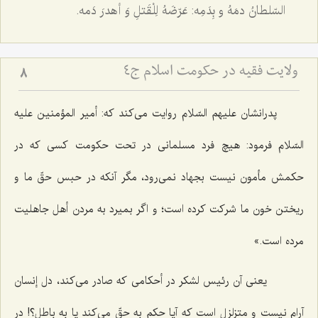
السّلطانُ دمَهُ و بِدَمِه: عَرّضَهُ لِلْقَتلِ وَ أهدرَ دَمه.
ولایت فقیه در حکومت اسلام ج4
8
پدرانشان علیهم السّلام روایت مى‌كند كه: أمیر المؤمنین علیه
السّلام فرمود: هیچ فرد مسلمانى در تحت حكومت كسى كه در
حكمش مأمون نیست بجهاد نمى‌رود، مگر آنكه در حبس حقّ ما و
ریختن خون ما شركت كرده است؛ و اگر بمیرد به مردن أهل جاهلیت
مرده است.»
یعنى آن رئیس لشكر در أحكامى كه صادر مى‌كند، دل إنسان
آرام نیست و متزلزل است كه آیا حكم به حقّ مى‌كند یا به باطل؟! در