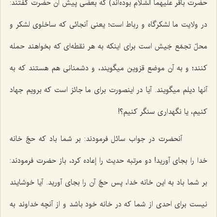
حضرت باقر علیهما السَّلام بوده‌اند) كه بعضى پیش آن حضرت گفتند:
در ولایت ما لشكرگاه و رباط است؛ یعنى آنجائى كه ساخلوى لشكر و
محلّ تجمّع جَیش است براى اینكه به هر نقطه‌اى كه بخواهند حمله
كنند؛ و به آن موضع قزوین میگویند، و دشمنانى هم هستند كه به
آنها دیلم میگویند. آیا در اینصورت براى ما جائز است كه برویم جهاد
كنیم، یا نگهدارى سنگر كنیم؟!
آنحضرت در جواب سائل فرمودند: بر شما باد كه حجّ خانه
خدا را بجاى آورید! دو مرتبه حدیث را إعاده كرد، باز حضرت فرمودند:
بر شما باد به این خانه خدا، پس حجّ آن را بجاى آورید. آیا خوشایند
نیست براى احدى از شما كه در خانه خود باشد و از آنچه خداوند به