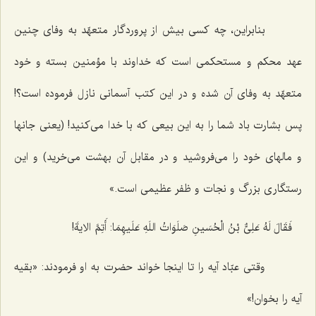
بنابراین، چه كسى بیش از پروردگار متعهّد به وفاى چنین
عهد محكم و مستحكمى است كه خداوند با مؤمنین بسته و خود
متعهّد به وفاى آن شده و در این كتب آسمانى نازل فرموده است؟!
پس بشارت باد شما را به این بیعى كه با خدا مى‌كنید! (یعنى جانها
و مالهاى خود را مى‌فروشید و در مقابل آن بهشت مى‌خرید) و این
رستگارى بزرگ و نجات و ظفر عظیمى است.»
فَقَالَ لَهُ عَلِىٌّ بْنُ الْحُسَینِ صَلَوَاتُ اللَهِ عَلَیهِمَا: أَتِمَّ الایةَ!
وقتى عبّاد آیه را تا اینجا خواند حضرت به او فرمودند: «بقیه
آیه را بخوان!»