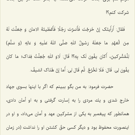
شركت كنم؟!
فَقَالَ: أَرَأَیتَک إنْ خَرَجْتَ فَأَسَرْتَ رَجُلًا فَأَعْطَیتَهُ الامَانَ وَ جَعَلْتَ لَهُ
مِنَ الْعَهْدِ مَا جَعَلَهُ رَسُولُ اللَهِ صَلَّى اللَهُ عَلَیهِ وَ ءَالِهِ (وَ سَلَّمَ)
لِلْمُشْرِکینَ، أَکانَ یفُونَ لَک بِهِ؟! قَالَ: لَاوَ اللَهِ جُعِلْتُ فِدَاک؛ مَا کانَ
یفُونَ لِى. قَالَ: فَلَا تَخْرُجْ. ثُم قَالَ لِى: أَمَا إنَّ هُنَاک السَّیفُ.
حضرت فرمود: به من بگو ببینم كه اگر با اینها بسوى جهاد
خارج شدى و یك مردى را به إسارت گرفتى و به او أمان دادى،
همانطور كه پیغمبر به یكى از مشركین عهد و أمان مى‌داد، و او در
اینصورت محفوظ بود و دیگر كسى حقّ كشتن او را نداشت (در زمان