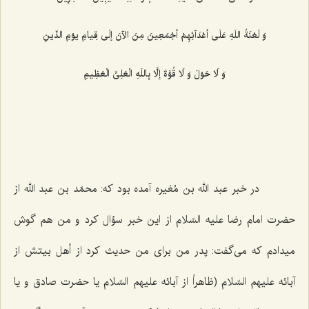
وَ لَعْنَةُ اللَهِ عَلَى أعْدَآئِهِمْ أجْمَعِینَ مِنَ الآنَ إلَى قِیامِ یوْمِ الدِّینِ‌
وَ لَا حَوْلَ وَ لَا قُوَّةَ إلَّا بِاللَهِ الْعَلِىِّ الْعَظِیمِ‌
در خبر عبد الله بن مُغیره آمده بود كه: محمّد بن عبد الله از
حضرت امام رضا علیه السّلام از این خبر سؤال كرد و من هم گوش
میدادم كه مى‌گفت: پدر من براى من حدیث كرد از أهل بیتش از
آبائه علیهم السّلام (ظاهراً از آبائه علیهم السّلام یا حضرت صادق و یا