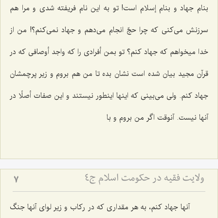
بنام جهاد و بنام إسلام است! تو به این نام فریفته شدى و مرا هم
سرزنش مى‌كنى كه چرا حجّ انجام مى‌دهم و جهاد نمى‌كنم؟! من از
خدا میخواهم كه جهاد كنم؟ تو بمن أفرادى را كه واجد أوصافى كه در
قرآن مجید بیان شده است نشان بده تا من هم بروم و زیر پرچمشان
جهاد كنم. ولى مى‌بینى كه اینها اینطور نیستند و این صفات أصلًا در
آنها نیست. آنوقت اگر من بروم و با
ولایت فقیه در حکومت اسلام ج4
7
آنها جهاد كنم، به هر مقدارى كه در ركاب و زیر لواى آنها جنگ