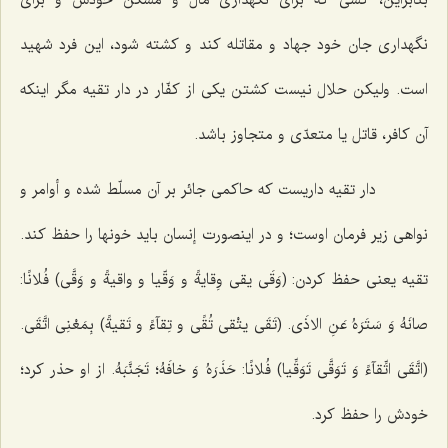
نگهدارى جان خود جهاد و مقاتله كند و كشته شود، این فرد شهید
است. ولیكن حلال نیست كشتن یكى از كفّار در دار تقیه مگر اینكه
آن كافر، قاتل یا متعدّى و متجاوز باشد.
دار تقیه داریست كه حاكمى جائر بر آن مسلّط شده و أوامر و
نواهى زیر فرمان اوست؛ و در اینصورت إنسان باید خونها را حفظ كند.
تقیه یعنى حفظ كردن:
(وَقَى یقى وِقایةً و وَقّیا و واقیةً و وَقَّى) فُلانًا:
صانَهُ وَ سَتَرَهُ عَنِ الاذَى. (تَقَى یتْقى تُقًى و تِقآءً و تَقیةً) بِمَعْنِى اتَّقَى.
(اتَّقَى اتِّقآءً وَ تَوَقَّى تَوَقِّیا) فُلانًا: حَذَرَهُ وَ خافَهُ؛ تَجَنَّبَهُ‌
. از او حذر كرد؛
خودش را حفظ كرد.