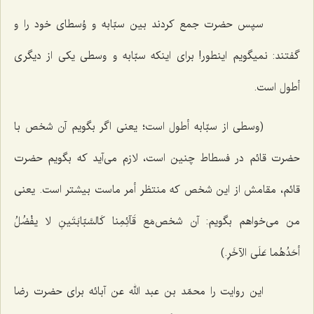
سپس حضرت جمع كردند بین سبّابه و وُسطاى خود را و
گفتند: نمیگویم اینطور! براى اینكه سبّابه و وسطى یكى از دیگرى
أطول است.
(وسطى از سبّابه أطول است؛ یعنى اگر بگویم آن شخص با
حضرت قائم در فسطاط چنین است، لازم مى‌آید كه بگویم حضرت
قائم، مقامش از این شخص كه منتظر أمر ماست بیشتر است. یعنى
من مى‌خواهم بگویم: آن شخص‌مَع قَآئِمِنا كَالسَّبّابَتَینِ لا یفْضُلُ
أحَدُهُما عَلَى الآخَرِ.)
این روایت را محمّد بن عبد الله عن آبائه براى حضرت رضا