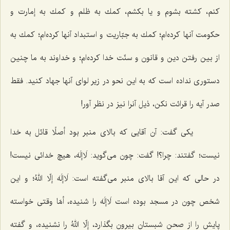
كنم، كشته بشوم و یا بكشم، كمك به ظلم و كمك به إمارت و
حكومت آنها كرده‌ام؛ كمك به جبّاریت و استبداد آنها كرده‌ام؛ كمك به
از بین رفتن دین و قانون و سنّت خدا كرده‌ام؛ و خداوند به ما چنین
دستورى نداده است كه به این نحو در زیر لواى آنها جهاد كنید. فقط
صدر آیه را قرائت نكن، ذیل آنرا نیز در نظر آور!
یكى گفت: آن آقایى كه بالاى منبر بود أصلًا قائل به خدا
نیست؛ گفتند: چرا؟! گفت: چون مى‌گوید: لَاإلَهَ، هیچ خدائى نیست!
در حالى كه این آقا بالاى منبر مى‌گفته است:
لَاإلَهَ إلّا اللهُ‌
؛ و این
شخص چون در مسجد بوده است لَاإلَهَ را شنیده، أمّا وقتى خواسته
پایش را از صحن شبستان بیرون بگذارد، إلّا اللهُ را نشنیده، و گفته