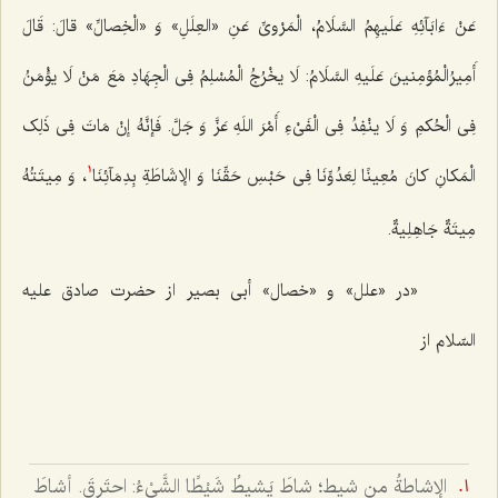
عَنْ ءَابَآئِهِ عَلَیهِمُ السَّلَامُ، الْمَرْوىِّ عَنِ «العِلَلِ» وَ «الْخِصالِّ» قالَ: قَالَ
أَمِیرُالْمُؤمِنینَ عَلَیهِ السَّلَامُ: لَا یخْرُجُ الْمُسْلِمُ فِى الْجِهَادِ مَعَ مَنْ لَا یؤْمَنُ
فِى الْحُکمِ وَ لَا ینْفِدُ فِى الْفَىْ‌ءِ أَمْرَ اللَهِ عَزَّ وَ جَلَّ. فَإنَّهُ إنْ مَاتَ فِى ذَلِک
الْمَکانِ کانَ مُعِینًا لِعَدُوِّنَا فِى حَبْسِ حَقِّنَا وَ الإشَاطَةِ بِدِمَآئِنَا
، وَ مِیتَتُهُ
1
مِیتَةٌ جَاهِلِیةٌ.
«در «علل» و «خصال» أبى بصیر از حضرت صادق علیه
السّلام از
الإشاطةُ من شيط؛ شاطَ يَشيطُ شَيْطًا الشَّىْ‌ءُ: احتَرقَ. أشاطَ