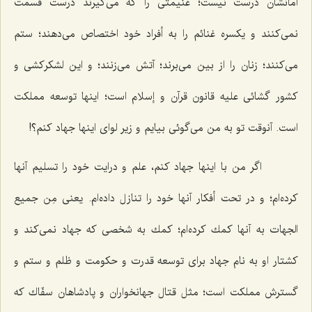
أمانشان درست نیست؛ غنیمتى را كه مى‌گیرند درست قسمت
نمى‌كنند و یكسره غنائم را به أفراد خود اختصاص مى‌دهند؛ ستم
مى‌كنند؛ زنان را از بین مى‌برند؛ آتش مى‌زنند؛ و این لشكركشى و
كشور گشائى علیه قانون قرآن و إسلام است؛ اینها توسعه مملكت
است. آنوقت تو به من مى‌گوئى بیایم و زیر لواى اینها جهاد كنم؟!
اگر من با اینها جهاد كنم، علم و درایت خود را تسلیم آنها
كرده‌ام؛ و در تحت أفكار آنها خود را تنازل داده‌ام. یعنى مِن جمیع
الجهات به آنها كمك كرده‌ام؛ كمك به شخصى كه جهاد نمى‌كند و
كشتار او به نام جهاد براى توسعه قدرت و حكومت و ظلم و ستم و
گسترش مملكت است؛ مثل قتال جهانخواران و پادشاهان سفّاك كه