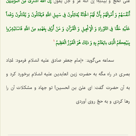
إِنَّ اللَّهَ اشْتَرى‌ مِنَ الْمُؤْمِنِينَ
عَلَى الْحَجِّ وَ لِینَتِهِ! إنَ اللَهَ عَزَّ وَ جَلَّ یقُولُ:
أَنْفُسَهُمْ وَ أَمْوالَهُمْ بِأَنَّ لَهُمُ الْجَنَّةَ يُقاتِلُونَ فِي سَبِيلِ اللَّهِ فَيَقْتُلُونَ وَ يُقْتَلُونَ وَعْداً
عَلَيْهِ حَقًّا فِي التَّوْراةِ وَ الْإِنْجِيلِ وَ الْقُرْآنِ وَ مَنْ أَوْفى‌ بِعَهْدِهِ مِنَ اللَّهِ فَاسْتَبْشِرُوا
بِبَيْعِكُمُ الَّذِي بايَعْتُمْ بِهِ وَ ذلِكَ هُوَ الْفَوْزُ الْعَظِيمُ‌
.
1
سماعه مى‌گوید: «إمام جعفر صادق علیه السّلام فرمود: عُبّاد
بصرى در راه مكّه به حضرت زین العابدین علیه السّلام برخورد كرد و
به آن حضرت گفت: اى علىّ بن الحسین! تو جهاد و مشكلات آن را
رها كردى و به حجّ روى آوردى‌