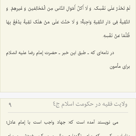
لَمْ تَحْذَرْ عَلَى نَفْسِک. وَ لَا أَکلُ أَمْوَالِ النَّاسِ مِنَ الْمُخَالِفینَ وَ غَیرِهِمْ. وَ
التَّقِیةُ فِى دَارِ التَّقِیةِ وَاجِبَةٌ؛ وَ لَا حَنْثَ عَلَى مَنْ هَلَک تَقِیةً یدْفَعُ بِهَا
ظُلْمًا عَنْ نَفْسِهِ.
در نامه‌اى كه ـ طبق این خبر ـ حضرت إمام رضا علیه السّلام
براى مأمون‌
ولایت فقیه در حکومت اسلام ج4
9
مى نویسند آمده است كه: جهاد واجب است با إمام عادل؛
بنابراین، كسى كه براى نگهدارى مال و مسكن خودش و براى