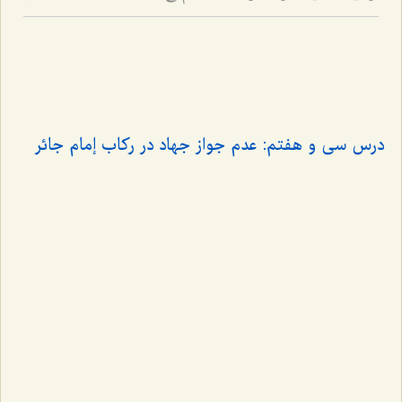
درس سى و هفتم: عدم جواز جهاد در ركاب إمام جائر