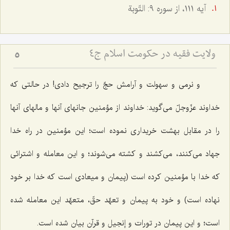
آيه ١١١، از سوره ٩: التّوبة
ولایت فقیه در حکومت اسلام ج4
5
و نرمى و سهولت و آرامش حجّ را ترجیح دادى! در حالتى كه
خداوند عزّوجلّ مى‌گوید: خداوند از مؤمنین جانهاى آنها و مالهاى آنها
را در مقابل بهشت خریدارى نموده است؛ این مؤمنین در راه خدا
جهاد مى‌كنند، مى‌كشند و كشته مى‌شوند؛ و این معامله و اشترائى
كه خدا با مؤمنین كرده است (پیمان و میعادى است كه خدا بر خود
نهاده است) و خود به پیمان و تعهّد حقّ، متعهّد این معامله شده
است؛ و این پیمان در تورات و إنجیل و قرآن بیان شده است.