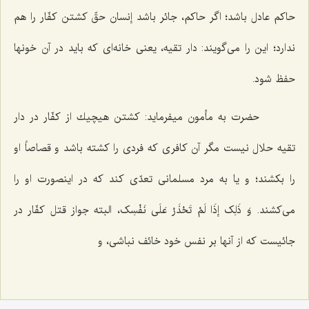
حاكم عادل باشد؛ اگر حاكم، جائر باشد إنسان حقّ كشتن كفّار را هم
ندارد؛ این را مى‌گویند: دار تقیه، یعنى خانه‌اى كه باید در آن خونها
حفظ شود.
حضرت به مأمون میفرماید: كشتن هیچیك از كفّار در دار
تقیه حلال نیست مگر آن كافرى كه فردى را كشته باشد و قصاصاً او
را بكشند؛ و یا به مرد مسلمانى تعدّى كند كه در اینصورت او را
مى‌كشند.
وَ ذَلِک إذَا لَمْ تَحْذَرْ عَلَى نَفْسِک‌
، البته جواز قتل كفّار در
جائیست كه از آنها بر نفس خود خائف نباشى، و