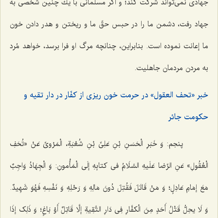
جهادى نمى‌تواند شركت كند؛ و اگر مسلمانى با یك چنین شخصى به
جهاد رفت، دشمن ما را در حبس حقّ ما و ریختن و هدر دادن خون
ما إعانت نموده است. بنابراین، چنانچه مرگ او فرا برسد، خواهد مُرد
به مردن مردمان جاهلیت.
خبر «تحف العقول» در حرمت خون ریزى از كفّار در دار تقیه و
حكومت جائر
پنجم:
وَ خَبَرِ الْحَسَنِ بْنِ عَلِىِّ بْنِ شُعْبَةِ، الْمَرْوىِّ عَنْ «تُحَفِ
الْعُقُولِ» عَنِ الرِّضا عَلَیهِ السَّلَامُ فى کتابِهِ إلَى الْمَأْمونِ: وَ الْجِهَادُ وَاجِبٌ
مَعَ إمَامِ عَادِلٍ؛ وَ مَنْ قَاتَلَ فَقُتِلَ دُونَ مَالِهِ وَ رَحْلِهِ وَ نَفْسِهِ فَهُوَ شَهِیدٌ.
وَ لَا یحِلُّ قَتْلُ أَحَدٍ مِنَ الْکفَّارِ فِى دَارِ التَّقِیةِ إلَّا قَاتِلٌ أَوْ بَاغٍ؛ وَ ذَلِک إذَا