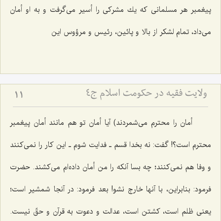
پیغمبر هر مسلمانى كه یك مشركى را أسیر مى‌گرفت و به او أمان
مى‌داد، تمام لشكر از بالا و پائین، رئیس و مرؤوس این‌
ولایت فقیه در حکومت اسلام ج4
11
أمان را محترم مى‌شمردند) آیا أمان تو هم مانند أمان پیغمبر
محترم است؟! گفت: نه بخدا قسم ـ فدایت شوم ـ این كار را نمى‌كنند
و وفا هم نمى‌كنند؛ چه بسا آنكه را من أمان داده‌ام مى‌كشند. حضرت
فرمود: بنابراین، با آنها خارج نشو! بعد فرمود: در آنجا شمشیر است؛
یعنى ظلم است، كشتن است، عدالت و دعوت به قرآن و حقّ نیست.