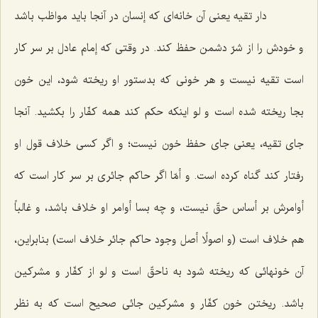
دار تقیه یعنى آن خانه‌اى كه إنسان در آنجا باید مواظب باشد
و خودش را از شرّ دشمن حفظ كند. در وقتى كه إمام عادل بر سر كار
است تقیه نیست و هر خونى كه بدستور او ریخته شود، این خون
بجا ریخته شده است و لو اینكه حكم كند همه كفّار را بكشید. آنجا
جاى تقیه، یعنى جاى حفظ خون نیست؛ و اگر كسى خلاف قول او
رفتار كند گناه كرده است. و أمّا اگر حاكم جائرى بر سر كار است كه
أوامرش بر أساس حقّ نیست، و چه بسا أوامر او خلاف باشد، و غالباً
هم خلاف است (و اصولًا أصل وجود حاكم جائر خلاف است) بنابراین،
آن خونهائى كه ریخته شود به ناحقّ است و لو از كفّار و مشركین
باشد. ریختن خون كفّار و مشركین جائى صحیح است كه به نظر