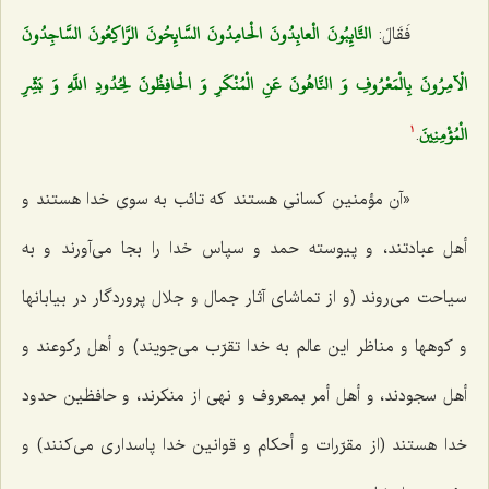
التَّائِبُونَ الْعابِدُونَ الْحامِدُونَ السَّائِحُونَ الرَّاكِعُونَ السَّاجِدُونَ
فَقَالَ:
الْآمِرُونَ بِالْمَعْرُوفِ وَ النَّاهُونَ عَنِ الْمُنْكَرِ وَ الْحافِظُونَ لِحُدُودِ اللَّهِ وَ بَشِّرِ
الْمُؤْمِنِينَ‌
.
1
«آن مؤمنین كسانى هستند كه تائب به سوى خدا هستند و
أهل عبادتند، و پیوسته حمد و سپاس خدا را بجا مى‌آورند و به
سیاحت مى‌روند (و از تماشاى آثار جمال و جلال پروردگار در بیابانها
و كوهها و مناظر این عالم به خدا تقرّب مى‌جویند) و أهل ركوعند و
أهل سجودند، و أهل أمر بمعروف و نهى از منكرند، و حافظین حدود
خدا هستند (از مقرّرات و أحكام و قوانین خدا پاسدارى مى‌كنند) و