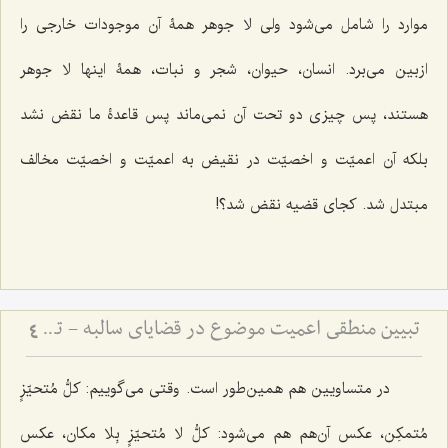
موارد را شامل می‌شود ولی لا جوهر همۀ آن موجودات خارجی را
ازبین می‌برد. انسان، حیوان، شجر و نبات، همۀ اینها لا جوهر
هستند، پس چیزی دو تحت آن نمی‌ماند پس قاعدۀ ما نقض نشد
بلکه آن اعمیّت و اخصیّت در نقیض به اعمیّت و اخصیّت مخالف
مبتدل شد. کجای قضیه نقض شد؟!
تبیین منطقی اعمیت موضوع در قضایای سالبه - تحلیل اعتبار ذهنی و تفاوت آن با شمول افرادی
4
در متساویین هم همین‌طور است. وقتی می‌گوییم:
کلُّ مُتحیّزٍ
مُتمکِن
، عکس آن‌هم هم می‌شود:
کلُّ لا مُتحیّزٍ بِلا مکان
، عکس