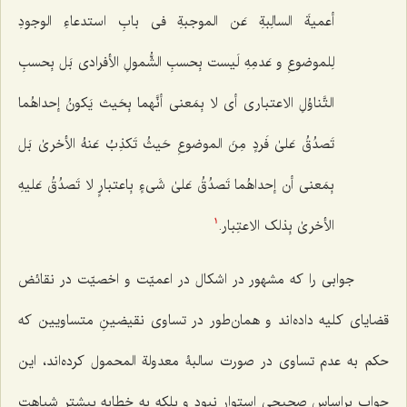
أعمیةَ السالِبةِ عَن الموجبةِ فی بابِ استدعاءِ الوجودِ
لِلموضوعِ و عَدمِهِ لَیست بِحسبِ الشُّمولِ الأفرادی بَل بِحسبِ
التَّناوُلِ الاعتباری أی لا بِمَعنى أنَّهما بِحَیث یَکونُ إحداهُما
تَصدُقُ عَلىٰ فَردٍ مِنَ الموضوعِ حَیثُ تَکذِبُ عَنهُ الأخرىٰ بَل
بِمَعنى أن إحداهُما تَصدُقُ عَلىٰ شَی‌ءٍ بِاعتبارٍ لا تَصدُقُ عَلیهِ
الأخرىٰ بِذلک الاعتِبار.
1
جوابی را که مشهور در اشکال در اعمیّت و اخصیّت در نقائض
قضایای کلیه داده‌اند و همان‌طور در تساوی نقیضینِ متساویین که
حکم به عدم تساوی در صورت سالبۀ معدولة المحمول کرده‌اند، این
جواب براساس صحیحی استوار نبود و بلکه به خطابه بیشتر شباهت