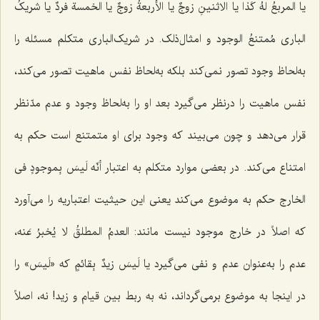
یا
المربعُ لهُ کَذا
یا
الاثنینِ زوجٌ
یا
الأربعةُ زوجٌ
یا
الخمسة فردٌ
یا
شریکُ
الباری مُمتنعُ الوجود
و امثال‌ذلک. در شریک‌الباری متکلم مسئله را
به‌لحاظ وجود تصور نمی‌کند بلکه به‌لحاظ نفس ماهیت تصور می‌کند،
نفس ماهیت را درنظر می‌گیرد بعد او را به‌لحاظ وجود و عدم مدّنظر
قرار می‌دهد و چون می‌بیند که وجود برای او متمتنع است حکم به
امتناع می‌کند. در بعضی موارد متکلم به اعتبار
أنّه لَیسَ بِموجودٍ فی
الخارج
حکم به موضوع می‌کند یعنی این حیثیت اعتباریه را می‌آورد
که اصلاً در خارج موجود نیست مانند:
العدمُ المطلقُ لا یُخبرُ عَنه
،
عدم را به‌عنوان عدم و نفی می‌گیرد یا
لَیسَ زیدٌ بِقائمٍ
که «
لَیسَ
» را
در اینجا به موضوع برمی‌گرداند، نه به ربط بین قیام و زید! نه، اصلاً