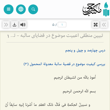
language
view_headline
close
search
5
/
تبیین منطقی اعمیت موضوع در قضایای سالبه - تحلیل اعتبار ذهنی و تفاوت آن با شمول افرادی
1
درس چهارصد و چهل و پنجم
بررسی کیفیت موضوع در قضیۀ سالبۀ معدولة المحمول (3)
أعوذ بالله من الشیطان الرجیم
بسم الله الرحمن الرحیم‌
و سَبیلُ الحِکمةِ فی فَکِّ ذلکَ العَقدِ ما أشَرنا إلیهِ سابِقاً أنَّ