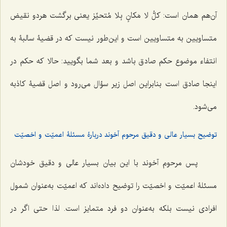
آن‌هم همان است:
کلُّ لا مَکانٍ بِلا مُتحیِّز
یعنی برگشت هردو نقیض
متساویین به متساویین است و این‌طور نیست که در قضیۀ سالبۀ به
انتفاء موضوع حکم صادق باشد و بعد شما بگویید: حالا که حکم در
اینجا صادق است بنابراین اصل زیر سؤال می‌رود و اصل قضیۀ کاذبه
می‌شود.
توضیح بسیار عالی و دقیق مرحوم آخوند دربارۀ مسئلۀ اعمیّت و اخصیّت
پس مرحوم آخوند با این بیان بسیار عالی و دقیق خودشان
مسئلۀ اعمیّت و اخصیّت را توضیح داده‌اند که اعمیّت به‌عنوان شمول
افرادی نیست بلکه به‌عنوان دو فرد متمایز است. لذا حتی اگر در