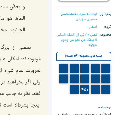
و بعضُ سادَةِ أ
پدیدآور
آیت‌اللَه سید محمدمحسن
العامَ هو ما ی
حسینی طهرانی
گروه
اسفار
الجانبُ المخالف
مجموعه
فصل 10: فی انّ الحکم السلبی
لا ینفک عن نحو من وجودٍ
طرفیه
بعضی از بزرگان
جلسه‌های مجموعه (14 جلسه)
فرموده‌اند: امکان
442
441
440
439
438
ضرورت عدم شیء از 
447
446
445
444
443
ولی اگر بخواهید در
451
450
449
448
فقط نظر به جانب مخ
اینجا بشرط‌لا است 
توضیحات
آیت‌الله سید محمدمحسن حسینی طهرانی در