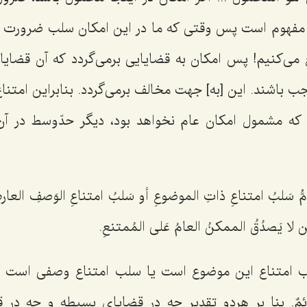
ن مفهوم است پس وقتی که ما در این امکان سلب ضرورت 
 می‌کنیم! پس امکان به قضایایی برمی‌گردد که آن قضایا 
 باشند. این [به] جهت مخالف برمی‌گردد. بنابراین امتن
که مشمول امکان عام نخواهد بود، دیگر حدّوسط در آن
مُّ سَلبُ امتناعِ ذاتِ الموضوعِ أو سَلبُ امتناعِ الوَصفِ العارض
ین لا یَصدُقُ الممکنُ العامُ عَلى المُمتنعِ.
ب امتناع این موضوع است یا سلب امتناع وصفی است 
مٌ
. بنا بر هردو تقدیر چه در قضایای بسیطه و چه در ق