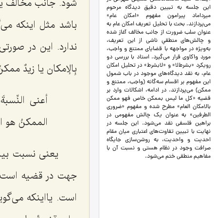
شود. جانب مخالف یا
این جلسه به تبیین دقیق دیدگاه مرحوم
میرداماد پیرامون مفهوم «امکان عام»
باشد مثل اینکه می‌
می‌پردازند. بحث با تحلیل تعریف امکان عام به
عنوان سلب ضرورت از جانب مخالف آغاز شده
و چالش‌های منطقیِ ناشی از این تعریف،
ندارد. این در صورت
به‌ویژه در مواجهه با قضایای ممتنع و واجب،
مورد واکاوی قرار می‌گیرد. استاد با بررسی دو
بِالإمکان
یا
زیدٌ ممکنُ
رویکرد «بشرط‌لا» و «لابشرط» در تحلیل امکان
عام، به نقد دیدگاه‌های موجود در باب شمول
این مفهوم بر اقسام سه‌گانه (واجب، ممتنع و
ممکن) می‌پردازند. در ادامه، اشکالات وارد بر
أعنی النِّسبة
قضیه «کل ما لیس بممکن خاص فهو ممکن
بالامکان العام» مطرح شده و مفهوم «ضروری
الطرفین» به عنوان یک چالش مفهومی در
الممکنُ هو الم
براهین فلسفی نقد می‌شود. این جلسه در
نهایت با تبیین تفاوت‌های اعتباری میان مقام
احدیت و واحدیت، به روشن‌سازی جایگاه
صرافت وجود در نظام هستی و نسبت آن با
یعنی نسبت بین
مفاهیم منطقی ختم می‌شود.
جهت در قضیه است 
است. یااینکه می‌گوی