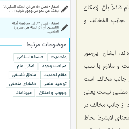
 قائلاً بِأنَّ الإمکانَ
اسفار - فصل 10: فی انّ الحکم السلبی لا 
ینفک عن نحو من وجودٍ طرفیه : ...
ِ الجانِبِ المُخالفِ و
اسفار - فصل 3: في مناقضة أدلة 
الزاعمين أن أثر العلة هي صيرورة 
الماهي...
موضوعات مرتبط
ند، ایشان این‌طور
واحدیت
فلسفه اسلامی
ت و ملازم با سلب
صرافت وجود
امکان عام
مقام احدیت
منطق فلسفی
ز جانب مخالف است
توحید علمی
قضایای منطقی
ق مطلبی نیست یعنی
وجوب و امتناع
میرداماد
 از جانب مخالف در
معنای لابشرط لحاظ