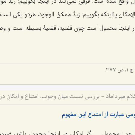
 واقع شده است. فرقی نمی‌کند در اینجا بگوییم:
زیدٌ موج
ِالإمکان
یااینکه بگوییم:
زیدٌ ممکنُ الوجود
، هردو یکی است؛
ر اینجا محمول است چون قضیه، قضیۀ بسیطه است و وصف
 1، ص 377.
کلام میرداماد - بررسی نسبت میان وجوب، امتناع و امکان در
ی عبارت از امتناع این مفهوم
ُ هو المحمول ...
اگر امکان در اینجا محمول باشد، ضرو