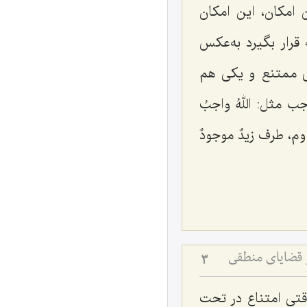
 امکان، این امکان
رار بگیرد به‌عکس
کی ممتنع و یکی هم
اجب مثل:
اللهُ واجبُ
وم، طرف
زیدٌ موجودٌ
 قضایای منطقی
3
قتی امتناع در تحت