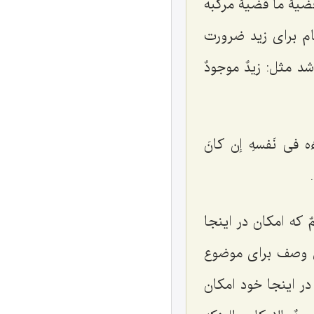
ضیۀ ما قضیۀ مرکبه
م برای زید ضرورت
اشد مثل:
زیدٌ موجودٌ
َه فی نَفسهِ إن کانَ
ٌ
که امکان در اینجا
 وصف برای موضوع
در اینجا خود امکان