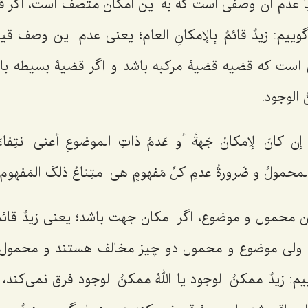
 عدم آن وصفی است که به این امکان متصف است، اگر ق
گوییم:
زیدٌ قائمٌ بِالإمکانِ العام
؛ یعنی عدم این وصف قیا
ی است که قضیه قضیۀ مرکبه باشد و اگر قضیۀ بسیطه ب
 الوجود.
َ إن کانَ الإمکانُ جَهةً أو عَدمُ ذاتِ الموضوعِ أعنی انتِفاء
حمولُ و ضَرورةُ عدمِ کلِّ مَفهومٍ هی امتِناعُ ذلکَ المَفهوم.
 محمول و موضوع، اگر امکان جهت باشد؛ یعنی
زیدٌ قائم
ولی موضوع و محمول دو چیز مخالف هستند و محمول
یم:
زیدٌ ممکنُ الوجود
یا
اللهُ ممکنُ الوجود
فرق نمی‌کند، 