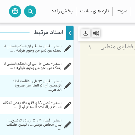
صوت
تازه های سایت
پخش زنده
language
اسناد مرتبط
اسفار - فصل 10: فی انّ الحکم السلبی لا 
 قضایای منطقی
1
ینفک عن نحو من وجودٍ طرفیه : ...
اسفار - فصل 10: فی انّ الحکم السلبی لا 
ینفک عن نحو من وجودٍ طرفیه : ...
اسفار - فصل 3: في مناقضة أدلة 
الزاعمين أن أثر العلة هي صيرورة 
الماهي...
اسفار - فصل 18 و 19 و 20: بعض أحكام 
الممتنع بالذات‏؛ الممتنع أو ال...
اسفار - فصل 4 و 5: زيادة توضيح...؛ 
بيان مخلص عرشي... : تبیین حقیقت 
...