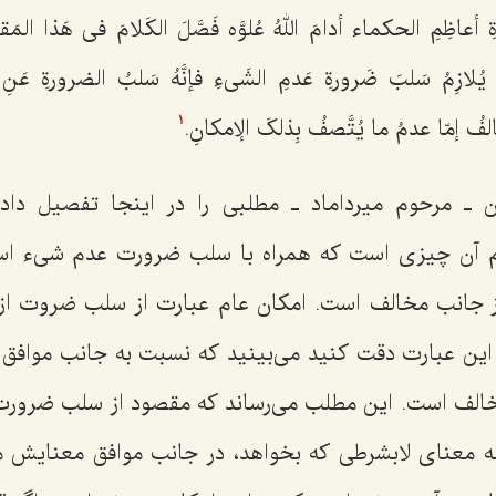
عاظِمِ الحکماء أدامَ اللهُ عُلوَّه فَصَّلَ الکَلامَ فی هَذا المَقامِ
ُلازِمُ سَلبَ ضَرورةِ عَدمِ الشَی‌ءِ فإنَّهُ سَلبُ الضرورةِ عَن
ُ إمّا عدمُ ما یُتَّصفُ بِذلکَ الإمکانِ.
1
 ـ مرحوم میرداماد ـ مطلبی را در اینجا تفصیل داده‌ا
 عام آن چیزی است که همراه با سلب ضرورت عدم شیء اس
جانب مخالف است. امکان عام عبارت از سلب ضروت ا
 این عبارت دقت کنید می‌بینید که نسبت به جانب مواف
الف است. این مطلب می‌رساند که مقصود از سلب ضرورت
نه معنای لابشرطی که بخواهد، در جانب موافق معنایش 