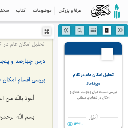
عرفا و بزرگان
موضوعات
کتاب
سخنرا
تحلیل امکان عام در 
450
درس چهارصد و پنجا
تحلیل امکان عام در کلام
بررسی اقسام امکان عا
میرداماد
بررسی نسبت میان وجوب، امتناع و
أعوذ بالله من ا
امکان در قضایای منطقی
بسم الله الرحمن 
13911