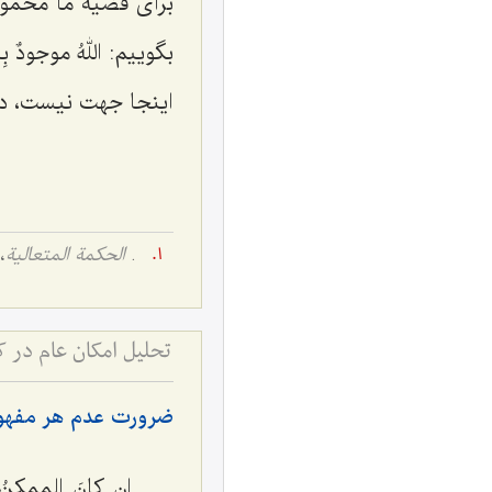
برای قضیۀ ما محمول
بگوییم:
اللهُ موجودٌ ب
اینجا جهت نیست، د
.
الحکمة المتعالیة
، ج
تحلیل امکان عام در 
ضرورت عدم هر مفهوم
إن کانَ الممکن