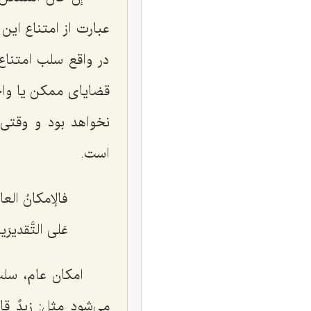
عبارت از امتناع ای
در واقع سلب امتناع
قضایای ممکن یا واجب
نخواهد بود و وقتی 
است.
فالإمکانُ العا
عَلى التَّقدیرَ
امکان عام، سل
می‌شود مثل:
زیدٌ قائ