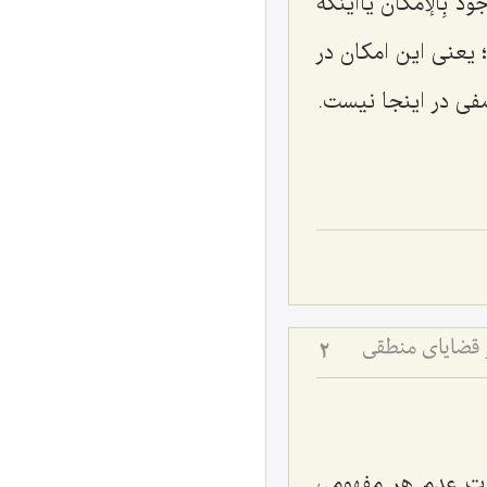
ودٌ بِالإمکان
یااینکه
 یعنی این امکان در
ی در اینجا نیست.
 قضایای منطقی
2
رت عدم هر مفهومی