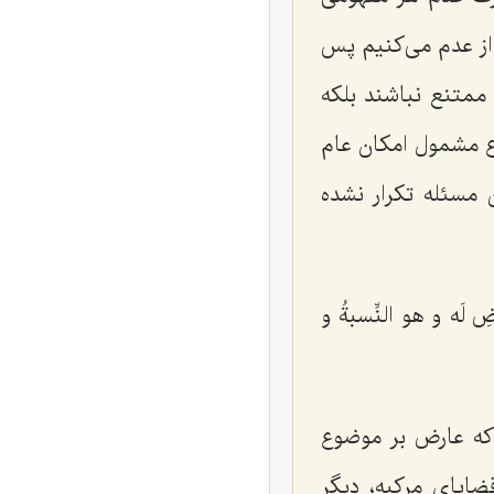
از عدم می‌کنیم پس
ممتنع نباشند بلکه
اع مشمول امکان عام
 مسئله تکرار نشده
ِ لَه و هو النِّسبةُ و
که عارض بر موضوع
ضایای مرکبه، دیگر