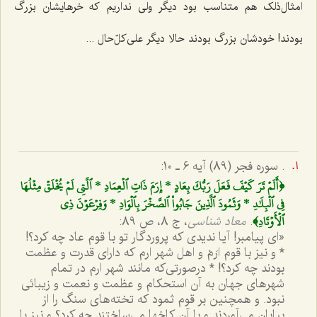
امثال‌ذلک هم متناسب بود دیگر ولى نداریم که خرهایشان بزرگ
بودند! خودشان بزرگ بودند حالا دیگر على‌کلّ‌حال ...
. سوره فجر (89) آیه 6 ـ 10:
﴿أَلَمۡ تَرَ كَيۡفَ فَعَلَ رَبُّكَ بِعَادٍ * إِرَمَ ذَاتِ ٱلۡعِمَادِ * ٱلَّتِي لَمۡ يُخۡلَقۡ مِثۡلُهَا
فِي ٱلۡبِلَٰدِ * وَثَمُودَ ٱلَّذِينَ جَابُواْ ٱلصَّخۡرَ بِٱلۡوَادِ * وَفِرۡعَوۡنَ ذِي
ٱلۡأَوۡتَادِ﴾
.
معاد شناسى
، ج ‌8، ص 89:
«اى پيامبر! آيا نديدى که پروردگار تو با قوم عاد چه کرد؟!
* و نيز با قوم ارَمْ و اهل شهر ارم که داراى قدرت و عظمت
بودند چه کرد؟! * درصورتى‌که مانند شهر ارم در تمام
شهرهاى جهان به آن استحکام و عظمت و نعمت و زيبائى
نبود. و همچنين بر قوم ثمود که تخته‌هاى سنگ را از
بيابان مى‌آوردند و با آن کاخها مى‌ساختند چه کرد؟ و نيز با