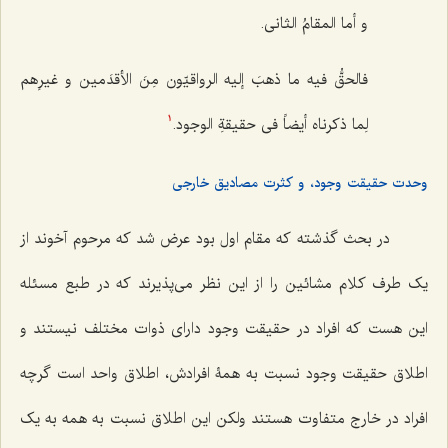
و أما المقامُ الثانی.
فالحقُّ فیه ما ذهبَ إلیه الرواقیّون مِنَ الأقدَمین و غیرِهم
لِما ذکرناه أیضاً فی حقیقةِ الوجود.
1
وحدت حقیقت وجود، و کثرت مصادیق خارجی
در بحث گذشته که مقام اول بود عرض شد که مرحوم آخوند از
یک طرف کلام مشائین را از این نظر مى‌پذیرند که در طبع مسئله
این هست که افراد در حقیقت وجود داراى ذوات مختلف نیستند و
اطلاق حقیقت وجود نسبت به همۀ افرادش، اطلاق واحد است گرچه
افراد در خارج متفاوت هستند ولکن این اطلاق نسبت به همه به یک