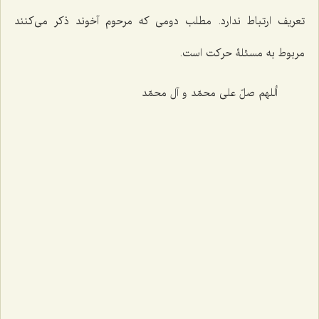
تعریف ارتباط ندارد. مطلب دومى که مرحوم آخوند ذکر مى‌‌کنند
مربوط به مسئلۀ حرکت است.
أللهم صلّ علی محمّد و آل محمّد