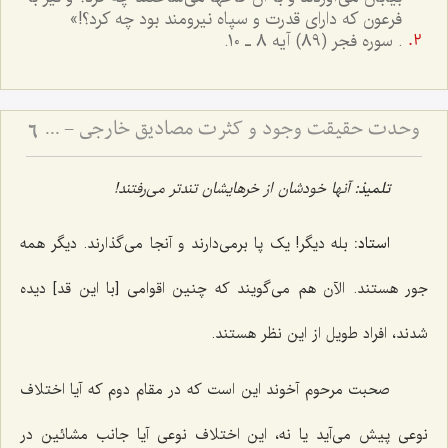
فرعون که داراى قدرت و سپاه نيرومند بود چه کرد؟!»
. سوره فجر (89) آیه 8 ـ 10.
وحدت حقیقت وجود و کثرت مصادیق خارجی - تبیین دیدگاه رواقیون در عدم اختلاف انواع در مراتب وجود
6
تلمیذ:
آنها خودشان از خرهایشان تندتر مى‌رفتند!
استاد:
بله دیگر! یک پا برمى‌دارند و آنجا مى‌گذارند. دیگر همه
جور هستند. الآن هم مى‌گویند که چنین اقوامى [با این قد] دیده
شدند، افراد طویل از این نظر هستند.
صحبت مرحوم آخوند این است که در مقام دوم که آیا اختلاف
نوعى پیش مى‌آید یا نه، این اختلاف نوعى آیا جانب مشائین در