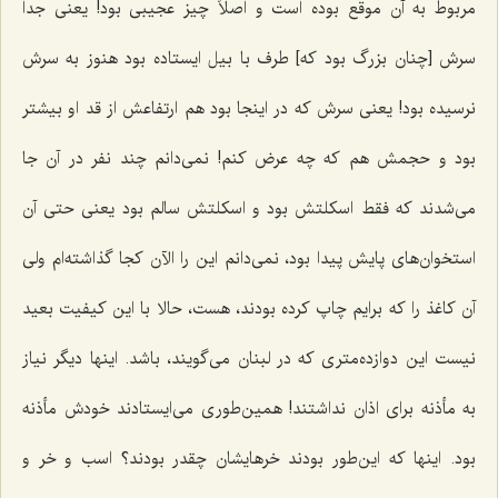
مربوط به آن موقع بوده است و اصلاً چیز عجیبى بود! یعنى جداً
سرش [چنان بزرگ بود که] طرف با بیل ایستاده بود هنوز به سرش
نرسیده بود! یعنى سرش که در اینجا بود هم ارتفاعش از قد او بیشتر
بود و حجمش هم که چه عرض کنم! نمى‌دانم چند نفر در آن جا
مى‌شدند که فقط اسکلتش بود و اسکلتش سالم بود یعنى حتى آن
استخوان‌های پایش پیدا بود، نمى‌دانم این را الآن کجا گذاشته‌ام ولى
آن کاغذ را که برایم چاپ کرده بودند، هست، حالا با این کیفیت بعید
نیست این دوازده‌مترى که در لبنان مى‌گویند، باشد. اینها دیگر نیاز
به مأذنه براى اذان نداشتند! همین‌طورى مى‌ایستادند خودش مأذنه
بود. اینها که این‌طور بودند خرهایشان چقدر بودند؟ اسب و خر و