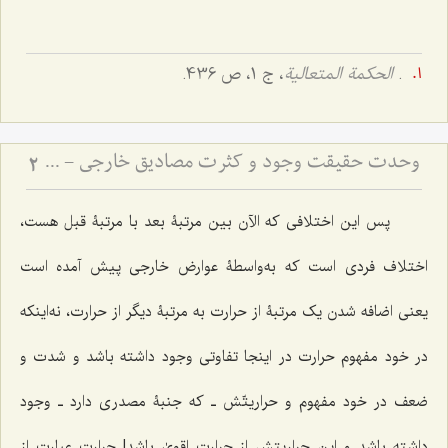
.
الحکمة المتعالیة
، ج 1، ص 436.
وحدت حقیقت وجود و کثرت مصادیق خارجی - تبیین دیدگاه رواقیون در عدم اختلاف انواع در مراتب وجود
2
پس این اختلافى که الآن بین مرتبۀ بعد با مرتبۀ قبل هست،
اختلاف فردی است که به‌واسطۀ عوارض خارجى پیش آمده است
یعنى اضافه شدن یک مرتبۀ از حرارت به مرتبۀ دیگر از حرارت، نه‌اینکه
در خود مفهوم حرارت در اینجا تفاوتی وجود داشته باشد و شدت و
ضعف در خود مفهوم و حراریتّش ـ که جنبۀ مصدری دارد ـ وجود
داشته باشد و این حراریتش از حرارت اقویٰ باشد! حرارت عبارت از