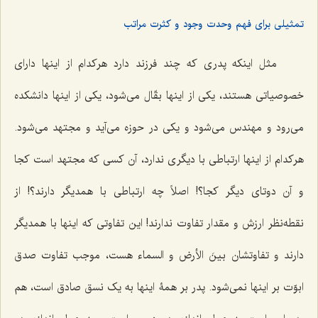
تمثیلی برای فهم وحدت وجود و کثرت مراتب
مثل اینکه پدرى که چند فرزند دارد هرکدام از اینها داراى
خصوصیاتى هستند، یکى از اینها بقّال مى‌شود، یکى از اینها دانشکده
مى‌رود و مهندس مى‌شود و یکى در حوزه مى‌آید و مجتهد مى‌شود.
هرکدام از اینها ارتباطى با دیگرى ندارد، آن کسی که مجتهد است کجا
و آن دوتای دیگر کجا؟! اصلاً چه ارتباطی با همدیگر دارند؟! از
نقطه‌نظر ارزش و مقدار تفاوت ندارند! این تفاوتى که اینها با همدیگر
دارند و تفاوتشان
بینَ‌ الأرض و السماء
هست، موجب تفاوت صدق
ابوّت بر اینها نمى‌شود. پدر بر همۀ اینها به یک نسق صادق است، هم