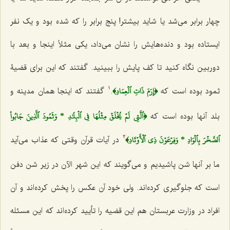
چهار برابر مى‌شد یا شاید بیشتر! پنج برابر را که شده بود و یک نفر
ایستاده بود و دنده‌هایش را نشان مى‌داد، یکى مثلاً اینجا و بعد با
دوربین نگاه کنید تا کف پایش را ببینید. گفتند که این برای قضیۀ
﴿إِرَمَ ذَاتِ ٱلۡعِمَادِ﴾
ثمود بوده است که
.
گفتند که اینجا همان مدینه و
1
﴿ٱلَّتِي لَمۡ يُخۡلَقۡ مِثۡلُهَا فِي ٱلۡبِلَٰدِ * وَثَمُودَ ٱلَّذِينَ جَابُواْ
بلد آنها بوده است که
ٱلصَّخۡرَ بِٱلۡوَادِ * وَفِرۡعَوۡنَ ذِي ٱلۡأَوۡتَادِ﴾
در آیات قرآن وقتى که عذاب مى‌آید
2
ما بر آنها شن پاشیدیم و مى‌گویند که این شهر الآن در زیر شن دفن
است که جلوگیرى کرده‌اند. ولى خود آن عکس را پخش کرده‌اند و آن
افراد در وزارت عربستان هم این قضیه را تأیید کرده‌اند که این مسئله