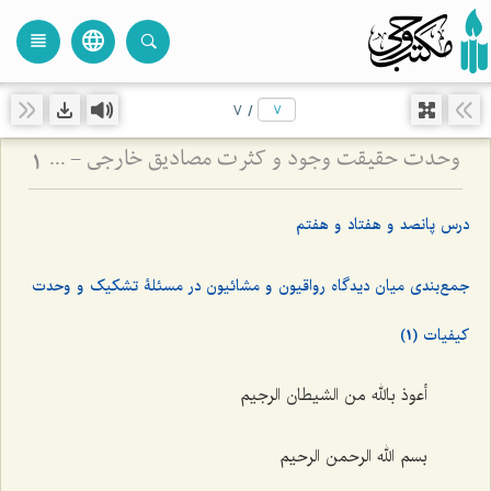
language
view_headline
close
search
7
/
وحدت حقیقت وجود و کثرت مصادیق خارجی - تبیین دیدگاه رواقیون در عدم اختلاف انواع در مراتب وجود
1
درس پانصد و هفتاد و هفتم
جمع‌بندی میان دیدگاه رواقیون و مشائیون در مسئلۀ تشکیک و وحدت
کیفیات (1)
أعوذ بالله من الشیطان الرجیم
بسم الله الرحمن الرحیم