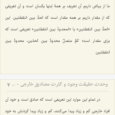
ما از بیاض داریم آن تعریف بر همۀ اینها یکسان است و آن تعریفى
که از مقدار داریم بر همه مقدار است که
الحدُّ بین النقطتین.
این
«
الحدُّ بین النقطتین
» یا «
المحدودُ بینَ النقطتین
» تعریفى است که
براى مقدار است؛
کمٌّ متصلٌ محدودٌ بینَ الحدّین، محدودٌ بینَ
النقطتین
.
وحدت حقیقت وجود و کثرت مصادیق خارجی - تبیین دیدگاه رواقیون در عدم اختلاف انواع در مراتب وجود
7
در تمام این موارد این تعریفى است که صادق است و خود آن
افراد خارجى کم و زیاد پیدا مى‌کنند، کم و زیاد پیدا کردنش به خود