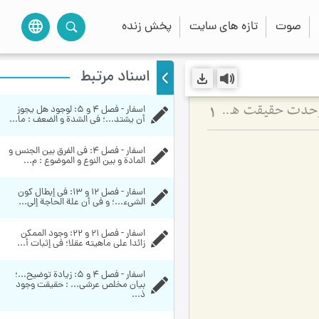
صوت
تازه های سایت
پخش زنده
language
اسناد مرتبط
اسفار - فصل 4 و 5: لوجود هل يجوز 
ماهیت و کیفیت ثبوت آن در مراتب وجود - تبیین نسبت میان تعینات وجودی و وحدت حقیقت هستی
1
أن يشتد...؛ في الشدة و الضعف‏ : ما...
اسفار - فصل 4: في الفرق بين الجنس و 
المادة و بين النوع و الموضوع : م...
اسفار - فصل 12 و 13: في إبطال كون 
الشي‏ء...؛ و في أن علة الحاجة إلى...
اسفار - فصل 21 و 22: وجود الممكن 
زائدا علی ماهيته عقلا؛ في إثبات أ...
اسفار - فصل 4 و 5: زيادة توضيح...؛ 
بيان مخلص عرشي... : حقیقت وجود 
ذ...