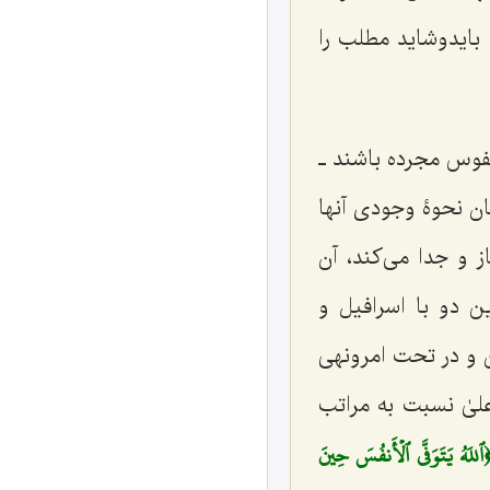
 بایدوشاید مطلب را
نفوس مجرده باشند ـ
ن نحوۀ وجودی آنها
و جدا می‌کند، آن
ن دو با اسرافیل و
ن و در تحت امرونهی
لیٰ نسبت به مراتب
ٱللَهُ يَتَوَفَّى ٱلۡأَنفُسَ حِينَ