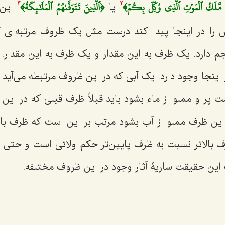
 مَّلَكُ ٱلۡمَوۡتِ ٱلَّذِي وُكِّلَ بِكُمۡ﴾
﴿ٱلَّذِينَ تَتَوَفَّىٰهُمُ ٱلۡمَلَٰٓئِكَةُ﴾
یا
این 
3
2
ا در اینجا پیدا کند درست مثل یک ظروف مرتبه‌ای 
 دارد. یک ظرف به این مقدار و یک ظرف به این مقدار. 
ینجا وجود دارد. یک آبی که در این ظروف مرتبطه می‌آید 
پر و مملو از ماء بشود باید قبلاً ظرف قبلی که در این
این ظرف مملو از آب بشود مرتب بر این است که ظرف بالا
 بالاتر نسبت به ظرف پایین‌تر حکم ولائی است و حتی 
ات این حقیقت ساریۀ آثار وجود در این ظروف مختلفه.