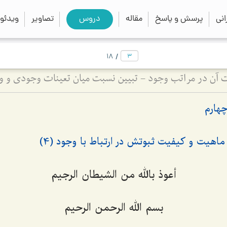
close
search
نی
پرسش و پاسخ
مقاله
دروس
تصاویر
ویدئو
/
18
چهارم
اهیت و کیفیت ثبوتش در ارتباط با وجود (4)
أعوذ بالله من الشیطان الرجیم
بسم الله الرحمن الرحیم