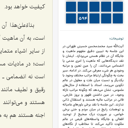
کیفیت خواهد بود.
590
589
588
587
586
595
594
593
592
591
بناءًعلیٰ‌هذا
است، به آن ماهیت 
توضیحات
آیت‌الله سید محمدمحسن حسینی طهرانی در
از سایر اشیاء متما
این جلسه به تبیین دقیق مفهوم ماهیت و
جایگاه آن در نظام هستی می‌پردازد. ایشان با
نقد دیدگاه‌هایی که ماهیت را امری عدمی یا
است؛ در مادیات م
انضمامی می‌دانند، آن را عینِ تعین و مرتبه
وجودی هر شیء معرفی می‌کند. در ادامه، سیر
است نه انضمامی ـ ا
بحث به چگونگی ارتباط مراتب مختلف وجود با
یکدیگر و نسبت میان علت و معلول در عالم
تکوین می‌رسد. استاد با استفاده از مثال‌های
رقیق و لطیف مانند 
ملموس، نشان می‌دهد که چگونه مراتب نازله
وجود، در عین داشتن ظهور و بروز خارجی،
فانی در مراتب عالیه هستند و استقلال ذاتی
هستند و می‌توانند 
ندارند. این جلسه با نقد برخی باورهای عامیانه
و توهمات رایج در میان مردم و حتی برخی
اجنه هستند هم به ه
خواص، بر ضرورت درک صحیح از توحید
افعالی و جایگاه واسطه‌های فیض در عالم
ملکوت تأکید می‌کند تا مخاطب از نگاه‌های