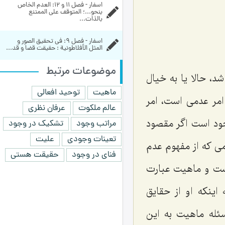
اسفار - فصل 11 و 12: العدم الخاص 
بنحو...؛ المتوقف على الممتنع 
بالذات...
اسفار - فصل 9: في تحقيق الصور و 
المثل الأفلاطونية : حقیقت قضا و قد...
موضوعات مرتبط
، حالا یا به خیال
ماهیت
توحید افعالی
امر عدمی است، امر
عالم ملکوت
عرفان نظری
ود است اگر مقصود
مراتب وجود
تشکیک در وجود
تعینات وجودی
علیت
می که از مفهوم عدم
فنای در وجود
حقیقت هستی
ست و ماهیت عبارت
نکه او از حقایق
ئله ماهیت به این