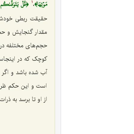
مَوۡتِهَا﴾
﴿قُلۡ يَتَوَفَّىٰكُم
،
1
حقیقت ربطی خودش ر
مقدار گنجایش و حجم
حجم‌های مختلفه در ا
کوچک که در اینجاست 
آب شده باشد و اگر 
است و این حکم ظرف
از او تا برسد به ذر