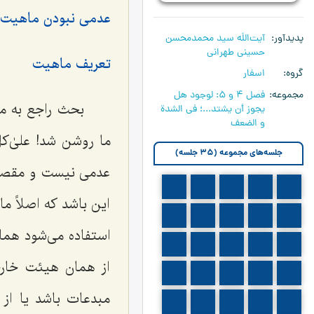
عدمی نبودن ماهیت
پدیدآور
آیت‌اللَه سید محمدمحسن
حسینی طهرانی
تعریف ماهیت
گروه
اسفار
مجموعه
فصل 4 و 5: لوجود هل
بحث راجع به مس
يجوز أن يشتد...؛ في الشدة
و الضعف‏
ما روشن شد! علیٰ‌ک
جلسه‌های مجموعه (35 جلسه)
عدمی نیست و مقصود
565
564
563
562
561
این باشد که اصلاً م
570
569
568
567
566
استفاده می‌شود هم
575
574
573
572
571
از همان هیئت خار
580
579
578
577
576
مبدعات باشد یا از
585
584
583
582
581