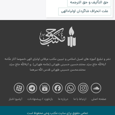
حق التألیف و حق الترجمه
علت انحراف شاگردان اولیاءالهی
نشر و تبلیغ آموزه های اصیل اسلامی و تبیین مکتب عرفانی اولیای الهی خصوصا آثار علّامه
آیةالله حاج سیّد محمّدحسین حسینی طهرانی (علامه طهرانی) .و آیةالله حاج سیّد
محمّدمحسن حسینی طهرانی قدس الله سرهما
صفحه
صفحه
صفحه
صفحه
صفحه
صفحه
صفح
صفحه اصلی
ارتباط با ما
درباره ما
بازخورد / پیشنهادات
آرشیو اخبار
مکتب
مکتب
مکتب
مکتب
مکتب
مکتب
مکت
تمامی حقوق برای سایت مكتب وحی محفوظ است