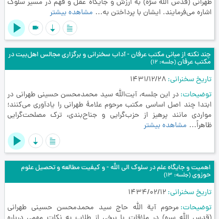
طهرانی (قدّس الله سرّه) به ارزش و جایگاه عقل و فهم در مسیر سلوک
اشاره می‌فرمایند. ایشان با پرداختن به...
مشاهده بیشتر
videocam
چند نکته از مبانی مکتب عرفان - آداب سخنرانی و برگزاری مجالس اهل‌بیت در
مکتب عرفان
(جلسه: 12)
تاریخ سخنرانی
1431/12/28
توضیحات
در این جلسه، آیت‌الله سید محمدمحسن حسینی طهرانی در
ابتدا چند اصل اساسی مکتب مرحوم علامۀ طهرانی را یادآوری می‌کنند؛
مواردی مانند پرهیز از حزب‌گرایی و جناح‌بندی، ترک مصلحت‌گرایی
ظاهراً...
مشاهده بیشتر
اهمیت و جایگاه علم در سلوک الی الله - و کیفیت مطالعه و تحصیل علوم
حوزوی
(جلسه: 13)
تاریخ سخنرانی
1434/02/12
توضیحات
مرحوم آیة الله حاج سید محمدمحسن حسینی طهرانی
(قدس الله سره) در ملاقات با برخی از طلاب به نکات مهمی درباره