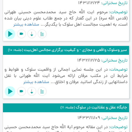
تاریخ سخنرانی
1431/12/24
توضیحات
مرحوم ایت الله حاج سید محمدمحسن حسینی طهرانی
(قدس الله سره) در این گفتار که در جمع طلاب علوم دینی بیان شده
است، به اهمیت مجالست اهل سلوک با یگدیگر...
مشاهده بیشتر
videocam
سیر وسلوک واقعی و مجازی - و کیفیت برگزاری مجالس اهل‌بیت
(جلسه: 10)
تاریخ سخنرانی
1432/12/25
توضیحات
در این جلسه نمایی اجمالی از واقعیت سلوک و ظوابط و
شرایط آن در مکتب عرفان ارائه می‌شود آیت الله طهرانی با نقل
داستانهایی از زندگی اساتید عرفان و اخلاق...
مشاهده بیشتر
videocam
جایگاه عقل و عقلانیت در سلوک
(جلسه: 11)
تاریخ سخنرانی
1433/11/09
توضیحات
در این مقاله مرحوم آیة الله حاج سید محمدمحسن حسینی