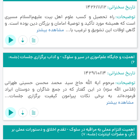
تاریخ سخنرانی
1426/11/12
توضیحات
راه تحصیل و کسب علوم اهل بیت علیهم‌السلام مسیری
است که همیشه مورد تأکید و توصیۀ امامان و بزرگان دین بوده است. و
گاهی اوقات این تشویق و ترغیب با...
مشاهده بیشتر
اهمیّت و جایگاه علم‌آموزی در سیر و سلوک - و آداب برگزاری جلسات
(جلسه:
6)
تاریخ سخنرانی
1429/10/14
توضیحات
مرحوم آیة الله حاج سید محمد محسن حسینی طهرانی
(قدّس اللّه سرّه) در این گفتار که در جمع شاگران و دوستان ایراد
فرموده‌اند به برخی نکات پیرامون کیفیت برگزاری جلسات...
مشاهده بیشتر
اهمیت التزام عملی به مراقبه در سلوک - تقدمِ اخلاق و دستورات عملی بر
ذکر، و مضرّات اینترنت
(جلسه: 7)