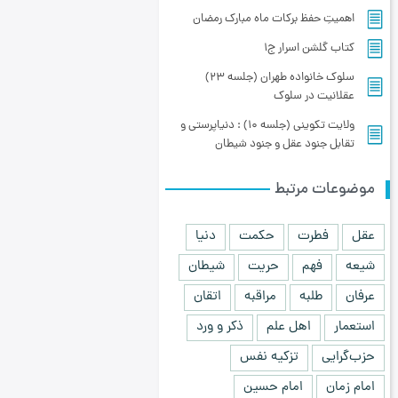
اهمیتِ حفظ برکات ماه مبارک رمضان
کتاب گلشن اسرار ج۱
سلوک خانواده طهران (جلسه 23)
عقلانیت در سلوک
ولایت تکوینی (جلسه 10) : دنیاپرستی و
تقابل جنود عقل و جنود شیطان
موضوعات مرتبط
عقل
فطرت
حکمت
دنیا
شیعه
فهم
حریت
شیطان
عرفان
طلبه
مراقبه
اتقان
استعمار
اهل علم
ذکر و ورد
حزب‌گرایی
تزکیه نفس
امام زمان
امام حسین