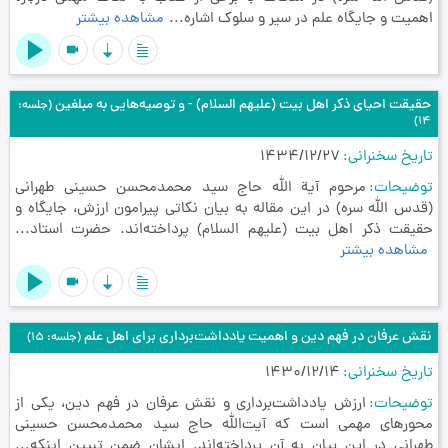
اهمیت و جایگاه علم در سیر و سلوک اشاره...
مشاهده بیشتر
videocam
حقیقت احیای ذکر اهل بیت (علیهم السلام) - و توصیه‌هایی به مبلغین
(جلسه:
14)
تاریخ سخنرانی
1434/12/27
توضیحات
مرحوم آیة الله حاج سید محمدمحسن حسینی طهرانی
(قدس الله سره) در این مقاله به بیان نکاتی پیرامون ارزش، جایگاه و
حقیقت ذکر اهل بیت (علیهم السلام) پرداخته‌اند. حضرت استاد...
مشاهده بیشتر
videocam
نقش عرفان در فهم دین و اهمیت یادداشت‌برداری برای اهل علم
(جلسه: 15)
تاریخ سخنرانی
1430/12/14
توضیحات
ارزش یادداشت‌برداری و نقش عرفان در فهم دین، یکی از
محورهای مهمی است که آیت‌الله حاج سید محمدمحسن حسینی
طهرانی در این بیان به آن پرداخته‌اند. ایشان ضمن تبیین اینکه...