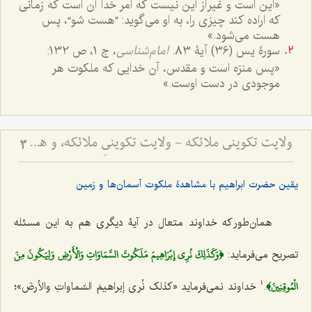
«این است و غیر از این نیست که امر خدا آن است که زمانی
که اراده کند چیزی را، به او می‌گوید: ”هست شو“، پس
هست می‌شود.»
سورۀ یس (36) آیۀ 83.
امام‌شناسی
، ج 1، ص 132:
«پس منزه است و مقدس، آن خدایی که ملکوت هر
موجودی در دست اوست.»
ولایت تکوینی ملائکه - ولایت تکوینیِ ملائکه، و همانندیِ انسان و جن و شیطان با ملائکه، در استفاده از اسماء و صفات الهی
3
یقین حضرت ابراهیم با مشاهدۀ ملکوت آسمان‌ها و زمین
همان‌طور که خداوند متعال در آیۀ دیگری هم به این مسئله
﴿وَكَذَلِكَ نُرِي إِبْرَاهِيمَ مَلَكُوتَ السَّمَاوَاتِ وَالْأَرْضِ وَلِيَكُونَ مِنَ
تصریح می‌فرماید:
الْمُوقِنِينَ﴾
.
خداوند نمی‌فرماید «
کذلک نُری إبراهیمَ السّماواتِ والأرضَ
»؛
1