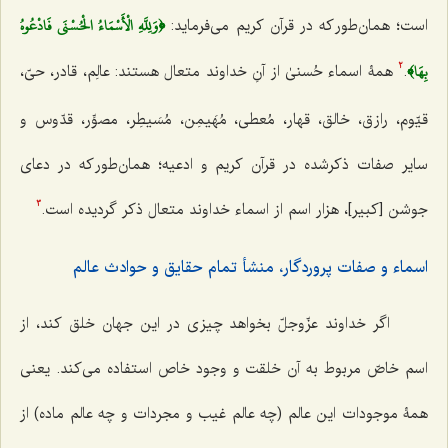
﴿وَلِلَّهِ الْأَسْمَاءُ الْحُسْنَى فَادْعُوهُ
است؛ همان‌طور که در قرآن کریم می‌فرماید:
بِهَا﴾
.
همۀ اسماء حُسنیٰ از آنِ خداوند متعال هستند: عالِم، قادر، حیّ،
2
قیّوم، رازق، خالق، قهار، مُعطی، مُهَیمِن، مُسَیطِر، مصوِّر، قدّوس و
سایر صفات ذکرشده در قرآن کریم و ادعیه؛ همان‌طور که در دعای
جوشن [کبیر]، هزار اسم از اسماء خداوند متعال ذکر گردیده است.
3
اسماء و صفات پروردگار، منشأ تمام حقایق و حوادث عالم
اگر خداوند عزّوجلّ بخواهد چیزی در این جهان خلق کند، از
اسم خاصّ مربوط به آن خلقت و وجود خاص استفاده می‌کند. یعنی
همۀ موجودات این عالم (چه عالم غیب و مجردات و چه عالم ماده) از