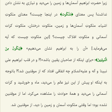
زیرا حضرت ابراهیم آسمان‌ها و زمین را می‌دید و نیازی به نشان دادن
﴿مَلَكُوت﴾
نداشت! پس معنای
در اینجا چیست؟ معنای ملکوتِ
اشیاء، ملکوتِ آسمان‌ها و زمین، ملکوت درختان، ملکوت کرات
آسمانی و ملکوت افلاک چیست؟ [این ملکوت چیست که آیه
﴿لِيَكُونَ مِنَ
می‌فرماید:] «آن را به ابراهیم نشان می‌دهیم»
الْمُوقِنِينَ﴾
؛
«برای اینکه از صاحبان یقین باشد»؟! و در قلب ابراهیم علی
نبینا و آله و علیه السّلام چه اتفاقی افتاد که از موقِنین شد؟! با توجه
به اینکه او پیش از این نیز عالم را می‌دید، ماه و خورشید و کرات
آسمانی را می‌دید و همۀ حوادث را مشاهده می‌کرد، اما از موقِنین
نشده بود؛ اما وقتی ملکوت آسمان و زمین را دید، از موقنین شد.