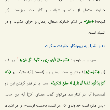
خداوند متعال از ماده و شوائب و آثار ماده مبرّاست. [در
﴿كُنْ﴾
نتیجه]
در کلام خداوند متعال، اِعمال و اجرای مشیّت او در
اشیاء است.
تعلق اشیاء به پروردگار، حقیقت ملکوت
﴿فَسُبْحَانَ الَّذِي بِيَدِهِ مَلَكُوتُ كُلِّ شَيْءٍ﴾
سپس می‌فرماید:
.
این فاء
2
﴿فَسُبْحَانَ﴾
﴿إِنَّمَا
[در
] فاء تفریع است؛ یعنی این [قسمتِ] آیه مترتّب بر
أَمْرُهُ إِذَا أَرَادَ شَيْئاً أَنْ يَقُولَ لَهُ كُنْ فَيَكُونُ﴾
است. با در نظر گرفتن این دو
[قسمتِ] آیه در کنار هم می‌توان گفت معنای [کلّ] آیه این است:
«پس منزه است خداوندی که امر اشیاء به‌دستِ اوست»؛ و امر اشیاء،