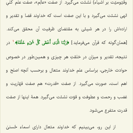
وقیّومیّت بر اشیاء) نشئت می‌گیرد. از صفت «عالِم»، صفت علم کلیِ
الهی نشئت می‌گیرد و با این صفت است که خداوند قضا و تقدیر و
اراده‌اش را در هر شیئی به مقتضای ظرفیت آن محقق می‌کند.
﴿رَبُّنَا الَّذِي أَعْطَى كُلَّ شَيْءٍ خَلْقَهُ﴾
[همان‌گونه که قرآن می‌فرماید:]
.
در
1
نتیجه، تقدیر و میزان در خلقتِ هر چیزی و همین‌طور در خصوص
حوادث خارجی، براساس علم خداوند متعال و برحسب آنچه اصلح و
اهم است، صورت می‌گیرد. از صفت «قدرت» هم صفت قهّاریت و
غضب و رحمت و عطوفت و قوّت نشئت می‌گیرد. همۀ اینها از صفت
قدرت متفرع می‌شود.
از این رو، می‌بینیم که خداوند متعال دارای اسماء حُسنیٰ