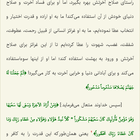
راستای صلاح آخرتش بهره بگیرد، اما او برای فساد آخرت و صلاح
دنیای خودش از آن استفاده می‌کند! ما به او اراده و قدرت اختیار و
انتخاب عطا نموده‌ایم، ما به او غرائز انسانی از قبیل رحمت، عطوفت،
شفقت، غضب، شهوت را عطا کرده‌ایم تا از این غرائز برای صلاح
آخرتش و ورود به بهشت استفاده کند؛ اما او از اینها سوءاستفاده
﴿ثُمَّ جَعَلْنَا لَهُ
می‌کند و برای آبادانی دنیا و خرابی آخرت به کار می‌گیرد!
جَهَنَّمَ يَصْلاهَا مَذْمُوماً مَدْحُوراً﴾
.
﴿وَمَنْ أَرَادَ الآخِرَةَ وَسَعَى لَهَا سَعْيَهَا
[سپس خداوند متعال می‌فرماید:]
وَهُوَ مُؤْمِنٌ فَأُولَئِكَ كَانَ سَعْيُهُمْ مَشْكُوراً * كُلاً نُمِدُّ هَؤُلاءِ وَهَؤُلاءِ مِنْ عَطَاءِ رَبِّكَ وَمَا
كَانَ عَطَاءُ رَبِّكَ مَحْظُوراً﴾
.
یعنی همان‌طور که این قدرت را به کافر و
2