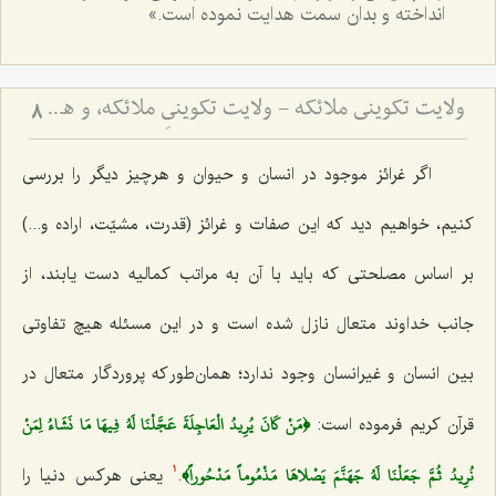
انداخته و بدان سمت هدایت نموده است.»
ولایت تکوینی ملائکه - ولایت تکوینیِ ملائکه، و همانندیِ انسان و جن و شیطان با ملائکه، در استفاده از اسماء و صفات الهی
8
اگر غرائز موجود در انسان و حیوان و هرچیز دیگر را بررسی
کنیم، خواهیم دید که این صفات و غرائز (قدرت، مشیّت، اراده و...)
بر اساس مصلحتی که باید با آن به مراتب کمالیه دست یابند، از
جانب خداوند متعال نازل شده است و در این مسئله هیچ تفاوتی
بین انسان و غیرانسان وجود ندارد؛ همان‌طور که پروردگار متعال در
﴿مَنْ كَانَ يُرِيدُ الْعَاجِلَةَ عَجَّلْنَا لَهُ فِيهَا مَا نَشَاءُ لِمَنْ
قرآن کریم فرموده است:
نُرِيدُ ثُمَّ جَعَلْنَا لَهُ جَهَنَّمَ يَصْلاهَا مَذْمُوماً مَدْحُوراً﴾
.
یعنی هرکس دنیا را
1