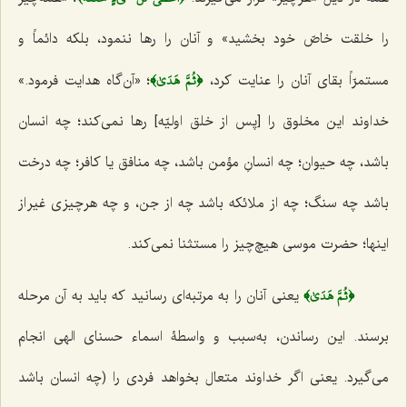
را خلقت خاصّ خود بخشید» و آنان را رها ننمود، بلکه دائماً و
﴿ثُمَّ هَدَىٰ﴾
مستمرّاً بقای آنان را عنایت کرد،
؛
«آن‌گاه هدایت فرمود.»
خداوند این مخلوق را [پس از خلق اولیّه] رها نمی‌کند؛ چه انسان
باشد، چه حیوان؛ چه انسانِ مؤمن باشد، چه منافق یا کافر؛ چه درخت
باشد چه سنگ؛ چه از ملائکه باشد چه از جن، و چه هرچیزی غیر از
اینها؛ حضرت موسی هیچ‌چیز را مستثنا نمی‌کند.
﴿ثُمَّ هَدَىٰ﴾
یعنی آنان را به مرتبه‌ای رسانید که باید به آن مرحله
برسند. این رساندن، به‌سبب و واسطۀ اسماء حسنای الهی انجام
می‌گیرد. یعنی اگر خداوند متعال بخواهد فردی را (چه انسان باشد