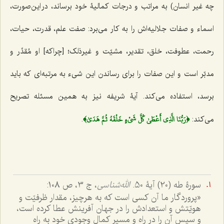
چه غیر انسان) به مراتب و درجات کمالیۀ خود برساند، در این‌صورت،
اسماء و صفات جلالیه‌اش را به کار می‌برد: صفت علم، قدرت، حیات،
رحمت، عطوفت، خلق، تقدیر، مشیّت و غیرذلک؛ [چراکه] او مُقدِّر و
مدبّر است و این صفات را برای رساندن این شیء به مرتبه‌ای که باید
برسد، استفاده می‌کند. آیۀ شریفه نیز به همین مسئله تصریح
﴿رَبُّنَا الَّذِي أَعْطَىٰ كُلَّ شَيْءٍ خَلْقَهُ ثُمَّ هَدَىٰ﴾
می‌کند:
.
سورۀ طه (20) آیۀ 50.
الله‌شناسی
، ج 3، ص 108:
«پروردگار ما آن کسی است که به هرچیز، مقدار ظرفیّت و
هویّتش و استعدادش را در جهان آفرینش عطا کرده است،
و سپس آن را در راه و مسیر کمال وجودی خود به راه