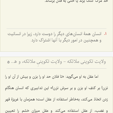
حدّ مرگ کتک بزند یا حتی به قتل برساند.
انسان همۀ انسان‌های دیگر را دوست دارد، زیرا در انسانیت
و همچنین در امور دیگر با آنها اشتراک دارد.
ولایت تکوینی ملائکه - ولایت تکوینیِ ملائکه، و همانندیِ انسان و جن و شیطان با ملائکه، در استفاده از اسماء و صفات الهی
5
اما عقل به او می‌گوید: «تا فلان حد او را بزن و بیش از آن او را
نزن! بر کتفِ او بزن و بر سرش نزن!» این تدابیری که انسان هنگام
زدن اتخاذ می‌کند، به‌خاطر استفاده از عقل است؛ همزمان با غریزۀ قهر
و غضب، از عقل استفاده می‌کند و عقل میزان خشم را تعیین