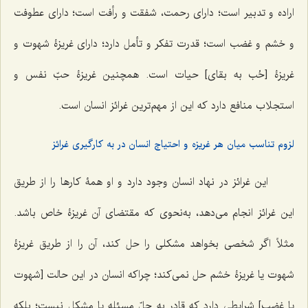
اراده و تدبیر است؛ دارای رحمت، شفقت و رأفت است؛ دارای عطوفت
و خشم و غضب است؛ قدرت تفکر و تأمل دارد؛ دارای غریزۀ شهوت و
غریزۀ [حُب به بقای] حیات است. همچنین غریزۀ حبّ نفس و
استجلاب منافع دارد که این از مهم‌ترین غرائز انسان است.
لزوم تناسب میان هر غریزه و احتیاج انسان در به کارگیری غرائز
این غرائز در نهاد انسان وجود دارد و او همۀ کارها را از طریق
این غرائز انجام می‌دهد، به‌نحوی که مقتضای آن غریزۀ خاص باشد.
مثلاً اگر شخصی بخواهد مشکلی را حل کند، آن را از طریق غریزۀ
شهوت یا غریزۀ خشم حل نمی‌کند؛ چراکه انسان در این حالت [شهوت
یا غضب] شرایطی دارد که قادر به حلّ مسئله یا مشکل نیست؛ بلکه