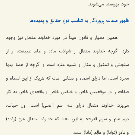
خود، بهره‌مند می‌شوند.
ظهور صفات پروردگار به تناسب نوع حقایق و پدیده‌ها
همین معیار و قانون عیناً در مورد خداوند متعال نیز وجود
دارد. اگرچه خداوند متعال از شوائب ماده و عالم طبیعت، و از
سنجش و تمثیل و مثال و شبیه منزه است و اگرچه از همۀ اینها
مجرّد است، اما دارای اسماء و صفاتی است که هریک از این اسماء و
صفات را در موقعیتی خاص و خلقتی خاص و واقعه‌ای خاص به کار
می‌برَد. خداوند متعال دارای سه اسم [اصلی] است: اول
حیات
،
دوم
علم
و سوم
قدرت
؛ به این معنا که خداوند متعال
حیّ
(زنده)
و
قادر
(توانا) و
عالِم
(دانا) است.