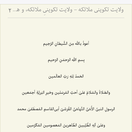
ولایت تکوینی ملائکه - ولایت تکوینیِ ملائکه، و همانندیِ انسان و جن و شیطان با ملائکه، در استفاده از اسماء و صفات الهی
2
أعوذُ بالله مِنَ الشَّیطانِ الرَّجیم
بِسمِ اللهِ الرّحمٰنِ الرّحیم
الحَمدُ لِلهِ رَبِّ العالَمین
والصَّلاةُ والسَّلامُ عَلیٰ أحبِّ المُرسَلین وخیرِ البَریَّةِ أجمَعین
الرسولِ النبیِّ الأُمّیِّ التَّهامّیِّ القُرَشیّ أبی‌القاسمِ المُصطَفیٰ محمد
وعَلیٰ آلِهِ الطَّیِّبینَ الطّاهرینَ المَعصومین المُکَرَّمین