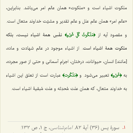
ملکوت اشیاء است و «ملکوت» همان عالم امر می‌باشد. بنابراین،
«عالم امر» همان عالم علل و عالم تقدیر و مشیّت خداوند متعال است.
﴿مَلَكُوتُ كُلِّ شَيْءٍ﴾
و مقصود آیه از
نفْسِ همۀ اشیاء نیست
،
بلکه
ملکوت همۀ اشیاء است
. از اشیاء موجود در عالم شهادت و ماده،
[مانند] انسان، حیوانات، درختان، اجرام آسمانی و حتی از صور مجرده،
﴿شَيْءٍ﴾
﴿مَلَكُوت﴾
به
تعبیر می‌شود. و
عبارت است از تعلق این اشیاء
به خداوند متعال، که همان علت مُحدِثه و علت مُبقیۀ اشیاء است.
سورۀ یس (36) آیۀ 82.
امام‌شناسی
، ج 1، ص 132: