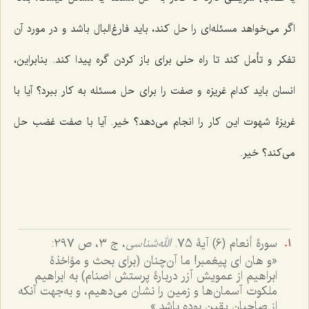
اگر می‌خواهد مسئله‌ای را حل کند، باید فارغ‌البال باشد و در مورد آن
تفکر و تأمل کند تا راه حلی برای باز کردن گره پیدا کند. بنابراین،
انسان باید کدام غریزه و صفت را برای حل مسئله به کار ببرد؟ آیا با
غریزۀ شهوت این کار را انجام می‌دهد؟ خیر. آیا با صفت غضب حل
می‌کند؟ خیر.
سورۀ أنعام (6) آیۀ 75.
الله‌شناسی
، ج 3، ص 297:
«و هان ای پیغمبر! ما آن‌چنان (برای بحث و مؤاخذۀ
ابراهیم از عمویش آزر دربارۀ پرستش اصنام) به ابراهیم
ملکوت آسمان‌ها و زمین را نشان می‌دهیم، و به‌جهت آنکه
از صاحبان یقین بوده باشد.»