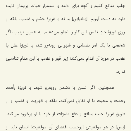
جلب منافع کنیم و آنچه برای ادامه و استمرار حیات برایمان فایده
دارد، به دست آوریم. [بنابراین] ما نه با غریزۀ خشم و غضب، بلکه از
روی غریزۀ حبّ نفس این کار را انجام می‌دهیم. به همین ترتیب، اگر
شخصی با یک امر نفسانی و شهوانی روبه‌رو شد، با غریزۀ عقل یا
غضب در مورد آن اقدام نمی‌کند؛ زیرا قهر و غضب با این مقام تناسبی
ندارد.
همچنین، اگر انسان با دشمن روبه‌رو شود، با غریزۀ رأفت،
رحمت و محبت با او تقابل نمی‌کند، بلکه با قهّاریت و غضب و از
طریق غریزۀ جلب منافع و دفع مَضرّات از خود با او برخورد می‌کند.
[پس] در هر موقعیتی [برحسب اقتضای آن موقعیت] انسان باید از