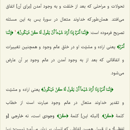
تحولات و مراحلی که بعد از خلقت و به وجود آمدن [برای آن] اتفاق
می‌افتد. همان‌طور که خداوند متعال در سورۀ یس به این مسئله
﴿إِنَّمَا أَمْرُهُ إِذَا أَرَادَ شَيْئاً أَنْ يَقُولَ لَهُ كُنْ فَيَكُونُ﴾
﴿إِنَّمَا
تصریح فرموده است:
.
1
أَمْرُهُ﴾
یعنی اراده و مشیّت او در خلقِ عالم وجود و همچنین تغییرات
و اتفاقاتی که بعد از به وجود آمدن در عالم وجود بر آن عارض
می‌شود.
﴿إِنَّمَا أَمْرُهُ إِذَا أَرَادَ شَيْئاً أَنْ يَقُولَ لَهُ كُنْ فَيَكُونُ﴾
یعنی اراده و مشیّت
و تقدیر خداوند متعال در عالم وجود عبارت است از خطاب
﴿كُنْ﴾
﴿كُنْ﴾
کلمۀ
. [البتّه این] کلمۀ
وجودی
است، نه
خارجی [و
لفظی]؛
و از قبیل همین الفاظی که انسان بر زبان می‌آورد نیست؛ زیرا