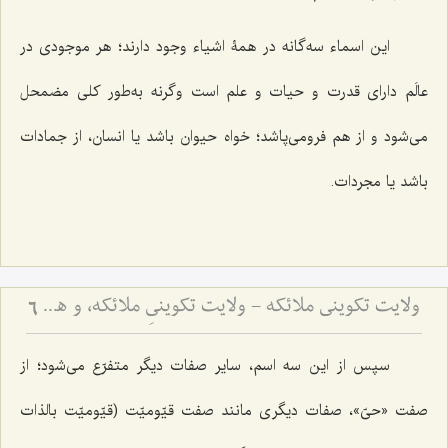
این اسماء سه‌گانه در همۀ اشیاء وجود دارند؛ هر موجودی در
عالَم دارای قدرت و حیات و علم است وگرنه به‌طور کلی مضمحل
می‌شود و از هم فرومی‌پاشد؛ خواه حیوان باشد یا انسان، از جمادات
باشد یا مجردات.
ولایت تکوینی ملائکه - ولایت تکوینیِ ملائکه، و همانندیِ انسان و جن و شیطان با ملائکه، در استفاده از اسماء و صفات الهی
6
سپس از این سه اسم، سایر صفات دیگر متفرّع می‌شود؛ از
صفت «حیّ»، صفات دیگری مانند صفت قیّومیّت (قیّومیّت بالذات