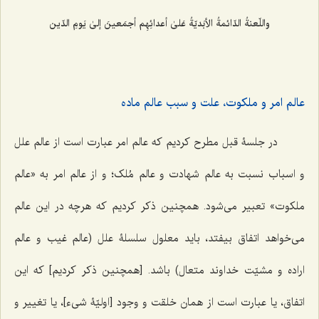
واللّعنةُ الدّائمةُ الأبَدیّةُ عَلیٰ أعدائِهِم أجمَعینَ إلیٰ یَومِ الدّین
عالم امر و ملکوت، علت و سبب عالم ماده
در جلسۀ قبل مطرح کردیم که عالم امر عبارت است از عالم علل
و اسباب نسبت به عالم شهادت و عالم مُلک؛ و از عالم امر به «عالم
ملکوت» تعبیر می‌شود. همچنین ذکر کردیم که هرچه در این عالم
می‌خواهد اتفاق بیفتد، باید معلول سلسلۀ علل (عالم غیب و عالم
اراده و مشیّت خداوند متعال) باشد. [همچنین ذکر کردیم] که این
اتفاق، یا عبارت است از همان خلقت و وجود [اولیّۀ شیء]، یا تغییر و