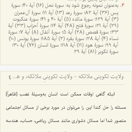
به‌عنوان نمونه رجوع شود به: سورۀ نحل (16) آیۀ 40؛ سورۀ
یس (36) آیۀ 82؛ سورۀ رعد (13) آیۀ 11؛ سورۀ آل‌عمران
(3) آیۀ 129؛ سورۀ مائده (5) آیۀ 40 و 41؛ سورۀ عنکبوت
(29) آیۀ 21؛ سورۀ فتح (48) آیۀ 14؛ سورۀ أحزاب (33) آیۀ
33؛ سورۀ قصص (28) آیۀ 5؛ سورۀ أنفال (8) آیۀ 7؛ سورۀ
نساء (4) آیۀ 28؛ سورۀ بقره (2) آیۀ 185؛ سورۀ یونس (10)
آیۀ 99؛ سورۀ هود (11) آیۀ 118؛ سورۀ انسان (76) آیۀ 30؛
سورۀ تکویر (81) آیۀ 29.
ولایت تکوینی ملائکه - ولایت تکوینیِ ملائکه، و همانندیِ انسان و جن و شیطان با ملائکه، در استفاده از اسماء و صفات الهی
4
البتّه گاهی اوقات ممکن است انسان به‌وسیلۀ غضب [ظاهراً]
مسئله را حل کند! این را می‌توان در مورد برخی از مسائل اجتماعی
متصور شد! اما مسائل دشواری مانند مسائل ریاضی، حساب، هندسه