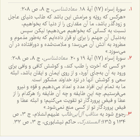
سورۀ إسراء (17) آیۀ ۱۸.
معادشناسی
، ج 8، ص 208:
«هرکس که رویّه و مرامش این باشد که طالب دنیای عاجل
و زودگذر باشد، ما آن مقداری را از دنیا که بخواهیم،
نسبت به کسانی که بخواهیم می‌دهیم؛ لیکن سپس
به‌دنبال آن جهنم را برای او قرار داده‌ایم که به‌طور مذموم و
مطرود به آتش آن می‌رسد؛ و ملامت‌شده و دورافتاده در آن
می‌سوزد.»
سورۀ إسراء (17) آیۀ ۱9 و ۲۰.
معادشناسی
، ج 8، ص 208:
«و کسی که آخرت را طلب کند، و کوشش کافی و وافی برای
ورود به آن به‌جای آورد، و از روی ایمان و ایقان باشد، البتّه
سعی و کوشش آنها در نزد خداوند مشکور است.
ما به تمام این افراد مدد و امداد می‌دهیم و قوّه و نیرو
می‌فرستیم, چه این طایفه و چه آن طایفه را؛ هرکدام را از
عطا و فیض پروردگار تو تقویت می‌کنیم؛ و البتّه عطا و
فیض پروردگار تو از کسی منع نمی‌شود.»
رجوع شود به
مناقب آل‌أبی‌طالب
علیهم السّلام، ج 3، ص
134 و 135؛
المستدرک
، حاکم نیشابوری، ج 3، ص 32.