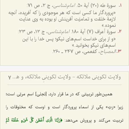
سورۀ طه (20) آیۀ 50.
امام‌شناسی
، ج 2، ص 71:
«پروردگار ما کسی است که هر موجودی را که آفریده، آنچه
لازمۀ خلقت و تمامیّت آفرینش او بوده به وی عنایت
نموده.»
سورۀ أعراف (7) آیۀ 180.
امام‌شناسی
، ج 12، ص 23:
«و از برای خداست اسم‌های نیکو؛ پس خدا را با این
اسم‌های نیکو بخوانید.»
المصباح
، کفعمی، ص 247 ـ 260.
ولایت تکوینی ملائکه - ولایت تکوینیِ ملائکه، و همانندیِ انسان و جن و شیطان با ملائکه، در استفاده از اسماء و صفات الهی
7
همین‌طور تربیتی که در ما قرار دارد، [تجلی] اسم مربّی است؛
زیرا «رَبّ» یکی از اسماء پروردگار است و اوست که مخلوقات را
﴿رَبُّنَا الَّذِي أَعْطَىٰ كُلَّ شَيْءٍ خَلْقَهُ ثُمَّ
تربیت می‌کند و پرورش می‌دهد: