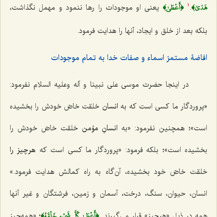
هَدَىٰ﴾
﴿أَعْطَىٰ﴾
.
یعنی او موجودات را رها ننمود و مهمل نگذاشت،
1
بلکه بعد از خلق و ایجاد، آنها را هدایت فرمود.
افاضۀ مستمرّ اسماء و صفات خدا به تمام موجودات
در اینجا حضرت موسی علی نبینا و آله وعلیه السلام نفرمود:
«پروردگار ما کسی است که به
انسان
خلقت خاصّ خودش را بخشیده
است»؛ همچنین نفرمود: «به
انسانِ مؤمن
خلقت خاصّ خودش را
بخشیده است»؛ بلکه فرمود: «پروردگار ما کسی است که
هرچیز را
خلقت خاصّ خود بخشیده، آن‌گاه به راه کمالش هدایت فرمود.»
انسان، حیوان، سنگ، درخت، آسمان و زمین، فرشتگان و غیر آنها
﴿أَعْطَىٰ كُلَّ شَيْءٍ خَلْقَهُ﴾
همه در ذیل «هرچیز» قرار می‌گیرند.
؛
«همه‌چیز