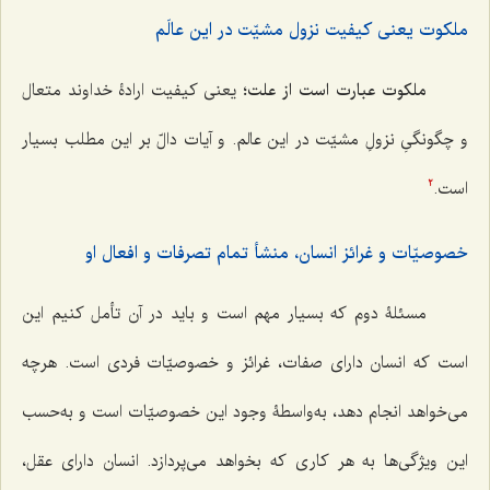
ملکوت یعنی کیفیت نزول مشیّت در این عالَم
ملکوت عبارت است از علت
؛ یعنی کیفیت ارادۀ خداوند متعال
و چگونگیِ نزولِ مشیّت در این عالم. و آیات دالّ بر این مطلب بسیار
است.
2
خصوصیّات و غرائز انسان، منشأ تمام تصرفات و افعال او
مسئلۀ دوم که بسیار مهم است و باید در آن تأمل کنیم این
است که انسان دارای صفات، غرائز و خصوصیّات فردی است. هرچه
می‌خواهد انجام دهد، به‌واسطۀ وجود این خصوصیّات است و به‌حسب
این ویژگی‌ها به هر کاری که بخواهد می‌پردازد. انسان دارای عقل،