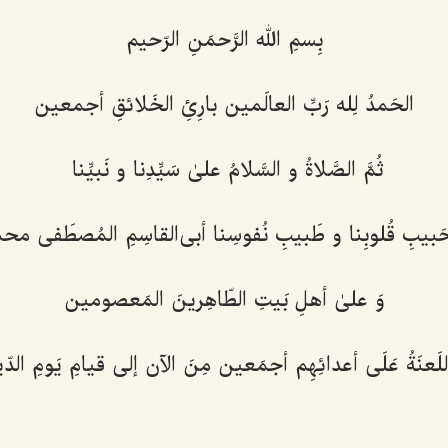
بِسمِ الله الرَّحمَنِ الرّحیم
الحَمدُ لِله رَبِّ العالَمین بارِئِ الخَلائقِ أجمعین
ثُمَّ الصَّلاةُ و السَّلامُ علیٰ سَیِّدِنا و نَبیِّنا
َبیبِ قُلوبِنا و طَبیبِ نُفوسِنا أبی‌القاسِمِ المُصطَفی مح
وَ علیٰ أهلِ بَیتِ الطّاهِرینَ المَعصومین
للَعنَةُ عَلَی أعدائِهِم أجمَعین مِنَ الآن إلی قیامِ یَومِ الد