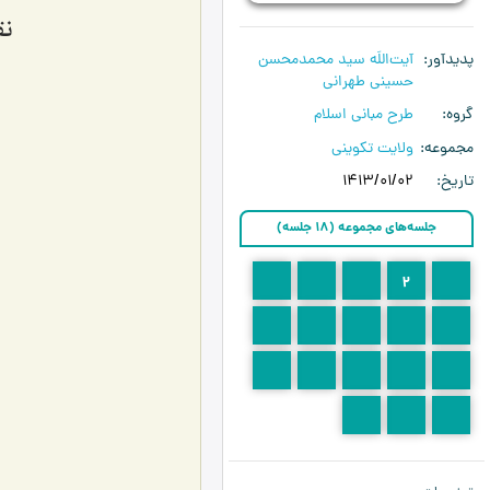
نق
پدیدآور
آیت‌اللَه سید محمدمحسن
حسینی طهرانی
گروه
طرح مبانی اسلام
مجموعه
ولایت تکوینی
تاریخ
1413/01/02
جلسه‌های مجموعه (18 جلسه)
5
4
3
2
1
10
9
8
7
6
15
14
13
12
11
18
17
16