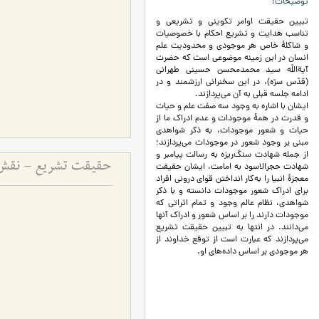
توضیحات
تبيين حقيقت اوامر تکوینی و تشریعی و
تناسب هدایت و تشریع احکام با خصوصیات
و شاکلۀ خاص هر موجودی و محدودیت علم
انسان در این زمینه موضوعي است كه حضرت
آیةاللّه سيد محمدمحسن حسینی طهرانی
(قدّس سرّه)، در این سخنرانی ارزشمند و در
ادامه جلسه قبلی به آن می‌پردازند.
ایشان با اشاره به وجود سه صفت علم و حیات
و قدرت در همۀ موجودات و عدم ادراک ما از
حیات و شعور موجودات، به ذکر شواهدی
مبنی بر وجود شعور در موجودات می‌پردازند؛
از جمله شهادت سنگ‌ریزه به رسالت پیامبر و
حقیقت تشریع - نقش 
شهادت حجرالاسود به امامت. ایشان حقیقت
معجزۀ انبیا را به‌کار انداختن قوای درونی افراد
برای ادراک شعور موجودات دانسته و با ذکر
شواهدی، نظام عالم وجود و تمام اثراتی که
موجودات دارند را بر اساس شعور و ادراک آنها
می‌دانند. در انتها به تبیین حقیقت تشریع
می‌پردازند که عبارت است از توقع خداوند از
هر موجودی بر اساس داده‌های او.