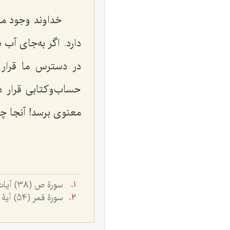
خداوند وجود ما
دارد. اگر به‌جای آب 
در دسترس ما قرار 
حساب‌و‌کتابی قرار 
معنوی برسد! آنجا چ
سورۀ ص (38) آیات 71 ـ 74.
سورۀ قمر (54) آیۀ 49.