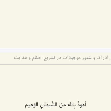
ادراک و شعور موجودات در تشریع احکام و هدایت
أعوذُ بِالله مِنَ الشَّیطانِ الرَّجیم