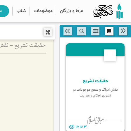
عرفا و بزرگان
موضوعات
کتاب
س
حقیقت تشریع - نقش 
2
حقیقت تشریع
نقش ادراک و شعور موجودات در
تشریع احکام و هدایت
17183