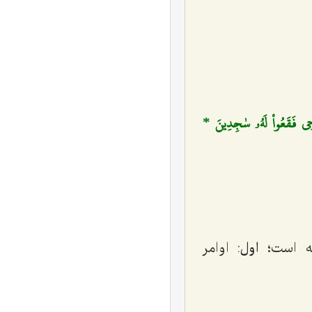
ُوحِي فَقَعُواْ لَهُۥ سٰجِدِينَ *
نه است؛
اول
: اوامر