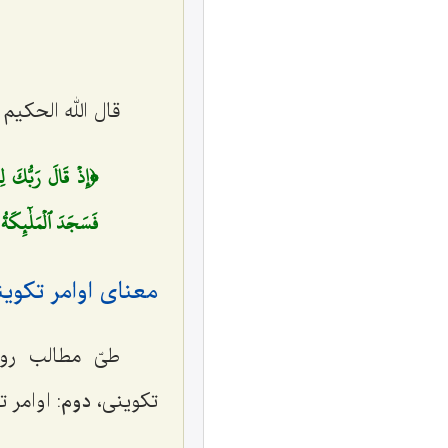
قال الله الحکیم 
﴿إِذۡ قَالَ رَبُّكَ ل
فَسَجَدَ ٱلۡمَلٰٓئِكَةُ
معنای اوامر تکوی
طیّ مطالب رو
تکوینی،
دوم
: اوامر 