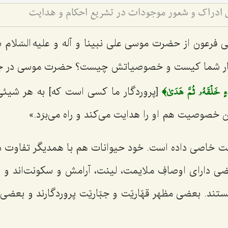
ادراک و شعور موجودات در تشریع احکام و هدایت
قتی فرعون از حضرت موسی
علی نبینا و آله و علیه السّلام
س
ار شما کیست و خصوصیاتش چیست؟ حضرت موسی در جوا
يۡءٍ خَلۡقَهُۥ ثُمَّ هَدَىٰ﴾
[پروردگار ما کسی است که] به هر شیئ
خصوصیت هم او را هدایت می‌کند و راه می‌برَد.»
ت خاصی داده است. خود حیوانات هم با همدیگر تفاوت دا
ی دارای اوصافِ ملایمت، لینت، آرامش و سکونت‌اند و
ستند. بعضی مظهر
قهّاریّت
و
جبّاریّت
پروردگارند و بعضی 