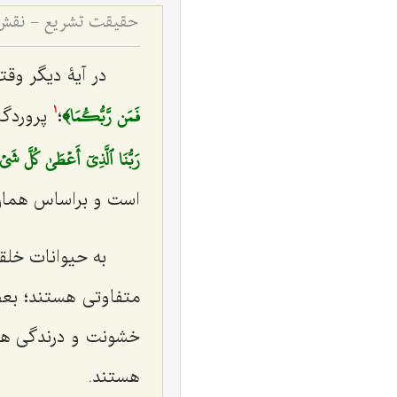
حقیقت تشریع - نقش 
در آیۀ دیگر و
فَمَن رَّبُّكُمَا﴾
؛
پروردگ
1
رَبُّنَا ٱلَّذِيٓ أَعۡطَىٰ كُلَّ شَ
است و براساس همان 
به حیوانات خلق
متفاوتی هستند؛ بعض
خشونت و درندگی ه
هستند.