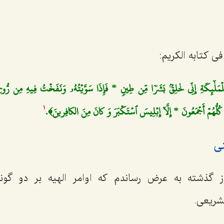
فی کتابه الکریم:
ِلۡمَلٰٓئِكَةِ إِنِّي خٰلِقُۢ بَشَرٗا مِّن طِينٖ * فَإِذَا سَوَّيۡتُهُۥ وَنَفَخۡتُ فِيهِ مِن رّ
 كُلُّهُمۡ أَجۡمَعُونَ * إِلَّآ إِبۡلِيسَ ٱسۡتَكۡبَرَ وَ كانَ مِنَ الكافِرينَ﴾.
1
نی
ز گذشته به عرض رساندم که اوامر الهیه بر دو گو
تشریعی.