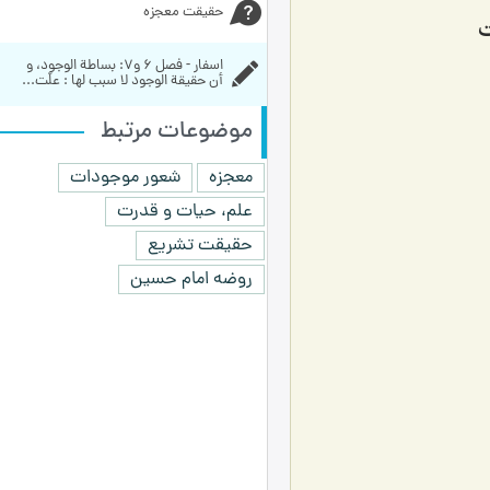
حقیقت معجزه
ت
اسفار - فصل 6 و7: بساطة الوجود، و 
أن حقيقة الوجود لا سبب لها : علّت...
موضوعات مرتبط
معجزه
شعور موجودات
علم، حیات و قدرت
حقیقت تشریع
روضه امام حسین