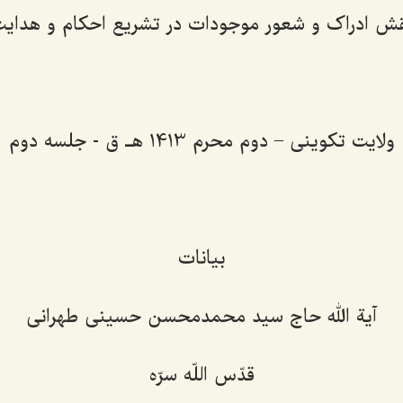
ش ادراک و شعور موجودات در تشریع احکام و هدای
ولایت تکوینی – دوم محرم 1413 هـ ق - جلسه دوم
بیانات
آیة الله حاج سید محمدمحسن حسینی طهرانی
قدّس اللّه سرّه