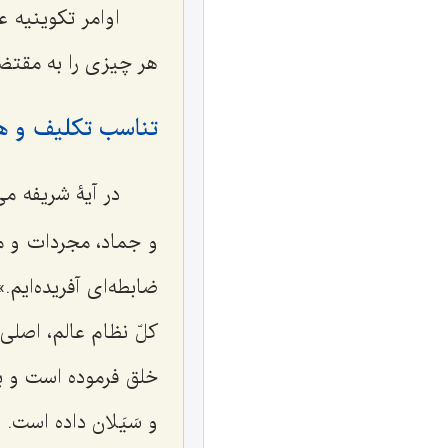
اوامر تکوینیه ع
هر چیزی را به مقتض
تناسب تکلیف و هد
در آیۀ شریفه می
و جماد، مجردات و ما
ضابطه‌ای آفریده‌ایم
کلّ نظام عالم، اصلی
خلق فرموده است و ب
و سَیَلان داده است.