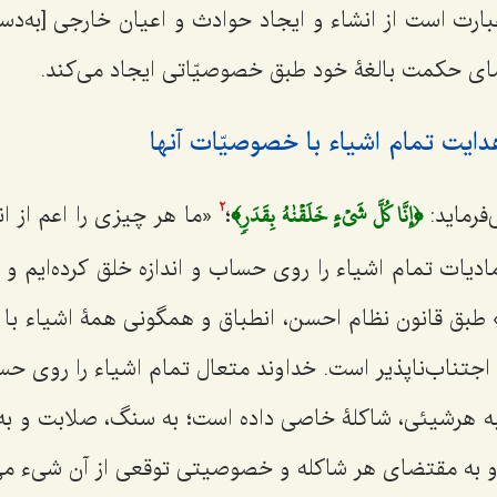
بارت است از انشاء و ایجاد حوادث و اعیان خارجی [به‌دست
ای حکمت بالغۀ خود طبق خصوصیّاتی ایجاد می‌کند.
ایت تمام اشیاء با خصوصیّات آنها
﴿إِنَّا كُلَّ شَيۡءٍ خَلَقۡنٰهُ بِقَدَرٖ﴾
‌فرماید:
؛
«ما هر چیزی را اعم از ا
2
دیات تمام اشیاء را روی حساب و اندازه خلق کرده‌ایم و
.» طبق قانون نظام احسن، انطباق و همگونی همۀ اشیاء ب
 اجتناب‌ناپذیر است. خداوند متعال تمام اشیاء را روی حسا
ه هرشیئی، شاکلۀ خاصی داده است؛ به سنگ، صلابت و به
 و به مقتضای هر شاکله‌ و خصوصیتی توقعی از آن شیء می‌