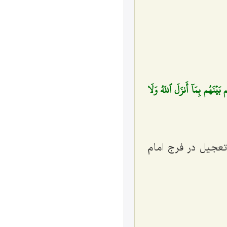
َيۡنَهُم بِمَآ أَنزَلَ ٱللَهُ وَلَا
 تعجیل در فرج امام