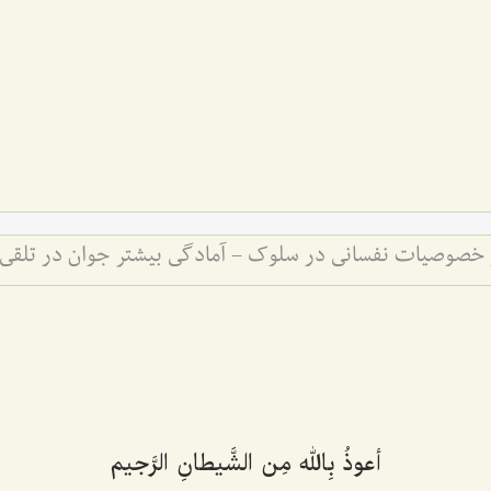
و خصوصیات نفسانی در سلوک - آمادگی بیشتر جوان در تلقی
أعوذُ بِالله مِن الشَّیطانِ الرَّجیم