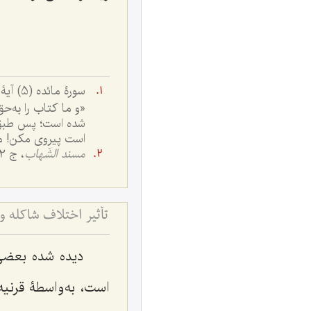
سورۀ مائده (5) آیۀ 48. مهرتابان، ص120 تعلیقه 1:
«و ما كتاب را به‌ح
شده است؛ پس طبق آن
است پيروى مكن! ما 
مسند الشّهاب
، ج 2، ص 192 و 193؛
تأثیر اختلاف شاکله 
دیده شده بعضی
است، به‌واسطۀ قرنیه