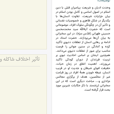
توضیحات
وحدت ادیان و شریعت پیامبران قبلی با دین
اسلام در اصول اساسی و کامل بودن اسلام در
بیان جزئیات شریعت، تفاوت انسان‌ها با
یکدیگر در شکل ظاهری و خصوصیات نفسانی
و تأثیر آن در چگونگی سلوک افراد، موضوعاتی
است که حضرت آیةاللّه سيد محمدمحسن
حسینی طهرانی (قدّس سرّه)، در این سخنرانی
به بیان آن‌ها می‌پردازند. حضرت استاد در
ادامه بر رهایی انسان از تعلقات دنیوی تأکید
کرده و آمادگی در سنین جوانی را فرصت
مناسب برای عبور از تعلقات دنیوی می‌دانند.
هم‌چنین ایشان بر اساس احادیث نبوی بر
تأثیر اختلاف شاکله 
تربیت فرزندان از دوران کودکی تأکید
می‌ورزند. اهمیت انفاق در زمان حیات،
حقیقت اغوای شیطان و جدیت او در فریب
انسان، غبطه خوردن همۀ افراد در روز قیامت
غیر از مخلَصین، هدف از برگزاری مجالس
عزاداری و... مباحث دیگری است که در این
سخنرانی ارزشمند با ذکر حکایات شیرین مورد
بحث قرار گرفته است.