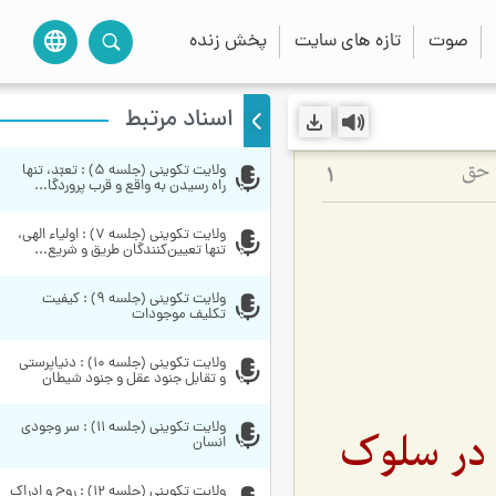
صوت
تازه های سایت
پخش زنده
language
اسناد مرتبط
ولایت تکوینی (جلسه 5) : تعبّد، تنها 
 حق
1
راه رسیدن به واقع و قرب پروردگا...
ولایت تکوینی (جلسه 7) : اولیاء الهی، 
تنها تعیین‌کنندگان طریق و شریع...
ولایت تکوینی (جلسه 9) : کیفیت 
تکلیف موجودات 
ولایت تکوینی (جلسه 10) : دنیاپرستی 
و تقابل جنود عقل و جنود شیطان
ولایت تکوینی (جلسه 11) : سر وجودی 
 در سلوک
انسان
ولایت تکوینی (جلسه 12) : روح و ادراک 