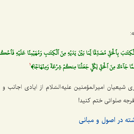
:
 ٱلۡكِتَٰبَ بِٱلۡحَقِّ مُصَدِّقٗا لِّمَا بَيۡنَ يَدَيۡهِ مِنَ ٱلۡكِتَٰبِ وَمُهَيۡمِنًا عَلَيۡهِ فَٱحۡكُم ب
ۡ عَمَّا جَآءَكَ مِنَ ٱلۡحَقِّ لِكُلّٖ جَعَلۡنَا مِنكُمۡ شِرۡعَةٗ وَمِنۡهَاجٗا﴾
1
ری شیعیان امیرالمؤمنین علیه السّلام از ایادی اجانب و
فرجه
صلواتی ختم کنید!
ته در اصول و مبانی