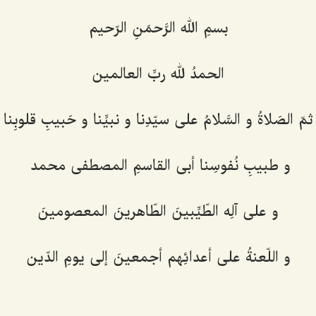
بسمِ الله الرَّحمَنِ الرّحیم
الحمدُ لله ربِّ العالمین
ثمّ الصَلاةُ و السَّلامُ علی سیّدِنا و نبیِّنا و حَبیبِ قلوبِنا
و طبیبِ نُفوسِنا أبی القاسمِ المصطفی محمد
و علی آلِه الطّیِّبینَ الطّاهرینَ المعصومینَ
و اللّعنةُ علی أعدائِهم أجمعینَ إلی یومِ الدّین