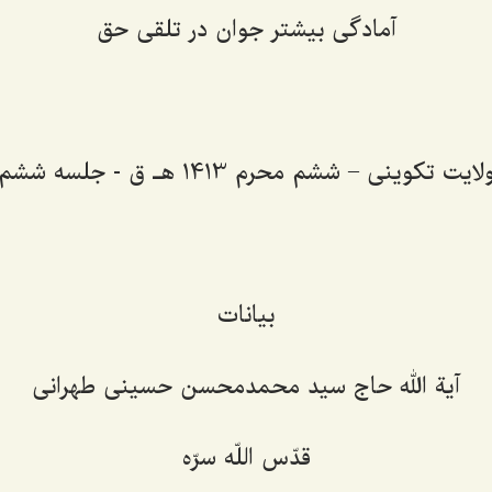
آمادگی بیشتر جوان در تلقی حق
لایت تکوینی – ششم محرم 1413 هـ ق - جلسه ششم
بیانات
آیة الله حاج سید محمدمحسن حسینی طهرانی
قدّس اللّه سرّه