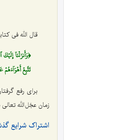
قال الله فی کتابه
﴿وَأَنزَلۡنَآ إِلَيۡكَ
تَتَّبِعۡ أَهۡوَآءَهُم
برای رفع گرفتا
زمان
عجّل الله تعالی 
اشتراک شرایع گذش