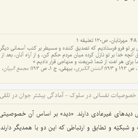
ق بر تو فرو فرستاديم كه تصديق كننده و مسيطر بر كتب آسمانى ديگرى
چه خدا بر تو نازل كرده ميان مردم حكم كن، و از آراء آنان، بعد از 
براى هر امّت از شما شريعت و منهاجى قرار داديم.»
السّنن الکبری
، بیهقی، ج 1، ص 192؛
مجمع البیان
، ج 10
و خصوصیات نفسانی در سلوک - آمادگی بیشتر جوان در تلقی
‌ دیدهای غیرعادی دارند. «دید» بر اساس آن خصوصیتی
 و شبکیّه و تطابق و ارتباطی که این دو با همدیگر دارند، 