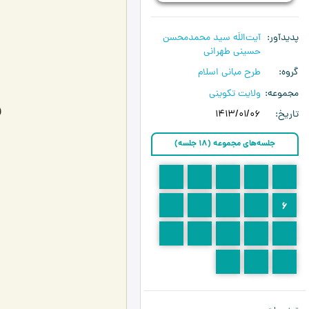
پدیدآور
آیت‌اللَه سید محمدمحسن
حسینی طهرانی
گروه
طرح مبانی اسلام
مجموعه
ولایت تکوینی
و
تاریخ
1413/01/06
جلسه‌های مجموعه (18 جلسه)
5
4
3
2
1
10
9
8
7
6
15
14
13
12
11
18
17
16