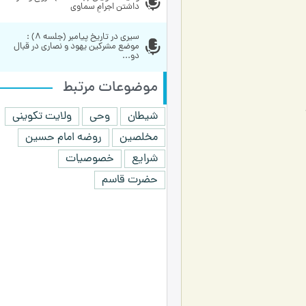
داشتن اجرامِ سماوی
سیری در تاریخ پیامبر (جلسه 8) : 
موضع مشرکین یهود و نصاری در قبال 
دو...
موضوعات مرتبط
شیطان
وحی
ولایت تکوینی
مخلصین
روضه امام حسین
شرایع
خصوصیات
حضرت قاسم