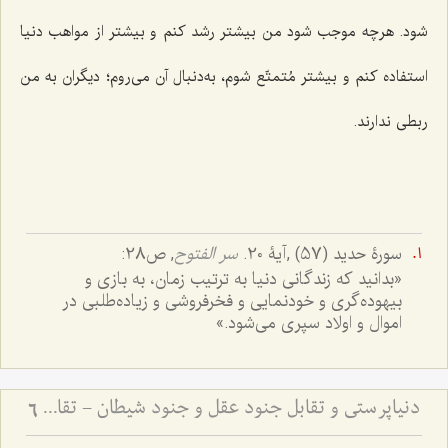
شود. هرچه موجب شود من بیشتر رشد کنم و بیشتر از مواهب دنیا
استفاده کنم و بیشتر مُتمتّع شوم، به‌دنبال آن می‌روم؛ دیگران به من
ربطی ندارند.
سورۀ حدید (57) ,آیۀ 20.
سر الفتوح
, ص28:
«بدانيد كه زندگانى دنيا به ترتيب زمان، به بازى و
بيهوده‌گرى و خودنمايى و فخرفروشى و زياده‌طلبى در
اموال و اولاد سپرى مى‌شود.»
دنیاپرستی و تقابل جنود عقل و جنود شیطان - تقابل عالم دنیا و مجاز با عالم توحید و حقیقت
6