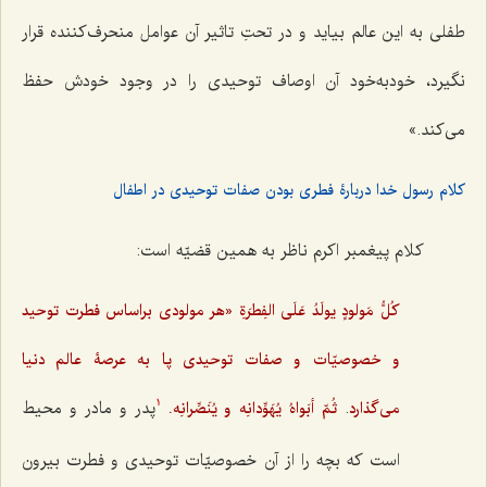
طفلی به این عالم بیاید و در تحتِ تاثیر آن عوامل منحرف‌کننده قرار
نگیرد، خودبه‌خود آن اوصاف توحیدی را در وجود خودش حفظ
می‌کند.»
کلام رسول خدا دربارۀ فطری بودن صفات توحیدی در اطفال
کلام پیغمبر اکرم ناظر به همین قضیّه است:
کُلُّ مَولودٍ یولَدُ عَلَی الفِطرَةِ
«هر مولودی براساس فطرت توحید
و خصوصیّات و صفات توحیدی پا به عرصۀ عالم دنیا
.
پدر و مادر و محیط
می‌گذارد
ثُمّ أبَواهُ یُهَوِّدانِه و یُنَصِّرانِه.
1
است که بچه را از آن خصوصیّات توحیدی و فطرت بیرون