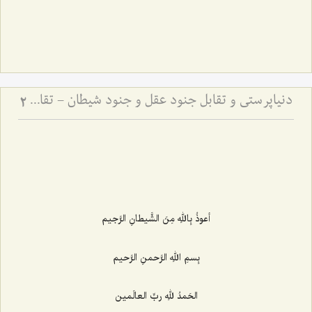
دنیاپرستی و تقابل جنود عقل و جنود شیطان - تقابل عالم دنیا و مجاز با عالم توحید و حقیقت
2
أعوذُ بِاللهِ مِنَ الشَّیطانِ الرَّجیم
بِسمِ اللهِ الرَّحمنِ الرَّحیم
الحَمدُ للهِ ربِّ العالَمین