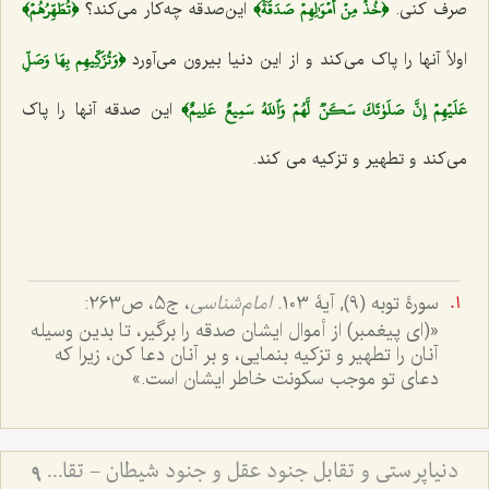
﴿خُذۡ مِنۡ أَمۡوَٰلِهِمۡ صَدَقَةٗ﴾
﴿تُطَهِّرُهُمۡ﴾
صرف کنی.
این‌صدقه چه‌کار می‌کند؟
﴿وَتُزَكِّيهِم بِهَا وَصَلِّ
اولاً آنها را پاک می‌کند و از این دنیا بیرون می‌آورد
عَلَيۡهِمۡ إِنَّ صَلَوٰتَكَ سَكَنٞ لَّهُمۡ وَٱللَهُ سَمِيعٌ عَلِيمٌ﴾
این صدقه آنها را پاک
می‌کند و تطهیر و تزکیه می کند.
سورۀ توبه (9), آیۀ 103
. امام‌شناسی
، ج5، ص263:
«(اى پيغمبر) از أموال ايشان صدقه را برگير، تا بدين وسيله
آنان را تطهير و تزكيه بنمایى، و بر آنان دعا كن، زيرا كه
دعاى تو موجب سكونت خاطر ايشان است‌.»
دنیاپرستی و تقابل جنود عقل و جنود شیطان - تقابل عالم دنیا و مجاز با عالم توحید و حقیقت
9