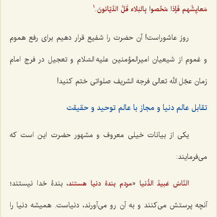
مَعایِشُهم فَإذا مُحِّصوا بِالبَلاء قَلَّ الدَّیّانونَ.
1
روز عاشوراست! آن حضرت را شفیع قرار دهیم برای رفع هموم
و غموم از شیعیان امیرالمؤمنین علیه السّلام و تعجیل در فرج امام
زمان
عجّل الله تعالی فرجه الشریف
صلواتی ختم کنید!
تقابل عالم دنیا و مجاز با عالم توحید و حقیقت
یکی از بیانات خیلی معروف و مشهور حضرت این‌ است که
می‌فرمایند:
«
، بندۀ خدا نیستند؛
النّاسُ عَبیدُ الدُّنیا
مردم بندۀ دنیا هستند
آنچه پرستش می‌کنند و به آن رو می‌آورند، دنیاست. همیشه دنیا را