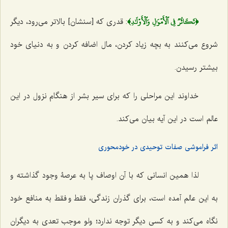
﴿تَكَاثُرٞ فِي ٱلۡأَمۡوَٰلِ وَٱلۡأَوۡلَٰدِ﴾
: قدری که [سنشان] بالاتر می‌رود، دیگر
شروع می‌کنند به بچه زیاد کردن، مال اضافه کردن و به دنیای خود
بیشتر رسیدن.
خداوند این مراحلی را که برای سیر بشر از هنگام نزول در این
عالم است در این آیه بیان می‌کند.
اثر فراموشی صفات توحیدی در خودمحوری
لذا همین انسانی که با آن اوصاف پا به عرصۀ وجود گذاشته و
به این عالم آمده است، برای گذران زندگی، فقط و فقط به منافع خود
نگاه می‌کند و به کسی دیگر توجه ندارد؛ ولو موجب تعدی به دیگران