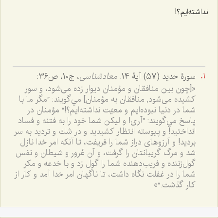
نداشته‌ایم؟!
سورۀ حدید (57) آیۀ 14.
معادشناسی
، ج10، ص36:
«[چون بين منافقان و مؤمنان ديوار زده مى‌شود، و سور
كشيده مى‌شود, منافقان به مؤمنان] مي‌گويند: ”مگر ما با
شما در دنيا نبوده‌ايم و معيّت نداشته‌ايم؟!“ مؤمنان در
پاسخ مي‌گويند: ”آرى! و ليكن شما خود را به فتنه و فساد
انداختيد! و پيوسته انتظار كشيديد و در شك و ترديد به ‌سر
برديد! و آرزوهاى دراز شما را فريفت، تا آنكه امر خدا نازل
شد و مرگ گريبانتان را گرفت، و آن غَرور و شيطان و نفس
گول‌زننده و فريب‌دهنده شما را گول زد و با خدعه و مكر
شما را در غفلت نگاه داشت، تا ناگهان امر خدا آمد و كار از
كار گذشت.“»