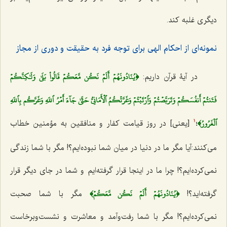
دیگری غلبه کند.
نمونه‌ای از احکام الهی برای توجه فرد به حقیقت و دوری از مجاز
﴿يُنَادُونَهُمۡ أَلَمۡ نَكُن مَّعَكُمۡ قَالُواْ بَلَىٰ وَلَٰكِنَّكُمۡ
در آیۀ قرآن داریم:
فَتَنتُمۡ أَنفُسَكُمۡ وَتَرَبَّصۡتُمۡ وَٱرۡتَبۡتُمۡ وَغَرَّتۡكُمُ ٱلۡأَمَانِيُّ حَتَّىٰ جَآءَ أَمۡرُ ٱللَهِ وَغَرَّكُم بِٱللَهِ
ٱلۡغَرُورُ﴾
؛
[یعنی] در روز قیامت کفار و منافقین به مؤمنین خطاب
1
می‌کنند:آیا مگر ما در دنیا در میان شما نبوده‌ایم؟! مگر با شما زندگی
نمی‌کرده‌ایم؟! چرا ما در اینجا قرار گرفته‌ایم و شما در جای دیگر قرار
﴿يُنَادُونَهُمۡ أَلَمۡ نَكُن مَّعَكُمۡ﴾
گرفته‌اید؟!
مگر با شما صحبت
نمی‌کرده‌ایم؟! مگر با شما رفت‌وآمد و معاشرت و نشست‌وبرخاست