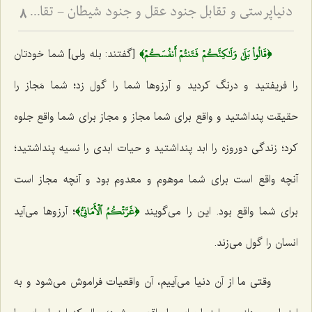
دنیاپرستی و تقابل جنود عقل و جنود شیطان - تقابل عالم دنیا و مجاز با عالم توحید و حقیقت
8
﴿قَالُواْ بَلَىٰ وَلَٰكِنَّكُمۡ فَتَنتُمۡ أَنفُسَكُمۡ﴾
[گفتند: بله ولی] شما خودتان
را فریفتید و درنگ کردید و آرزوها شما را گول زد؛ شما مَجاز را
حقیقت پنداشتید و واقع برای شما مجاز و مجاز برای شما واقع جلوه
کرد؛ زندگی دوروزه را ابد پنداشتید و حیات ابدی را نسیه پنداشتید؛
آنچه واقع است برای شما موهوم و معدوم بود و آنچه مجاز است
﴿غَرَّتۡكُمُ ٱلۡأَمَانِيُّ﴾
برای شما واقع بود. این را می‌گویند
؛ آرزوها می‌آید
انسان را گول می‌زند.
وقتی ما از آن دنیا می‌آییم، آن واقعیات فراموش می‌شود و به