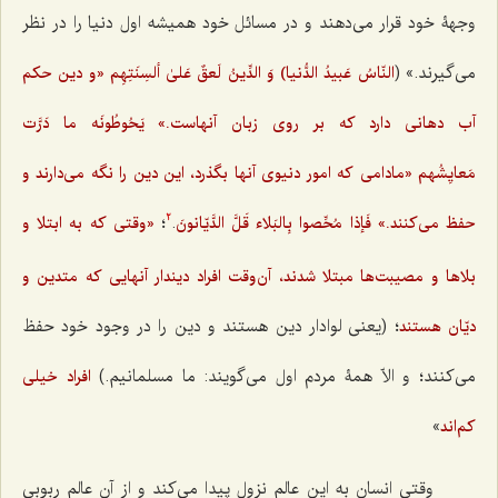
وجهۀ خود قرار می‌دهند و در مسائل خود همیشه اول دنیا را در نظر
می‌گیرند.» (
النّاسُ عَبیدُ الدُّنیا)
وَ الدِّینُ لَعقٌ عَلیٰ ألسِنَتِهِم
«و دین حکم
آب دهانی دارد که بر روی زبان آنهاست.»
یَحُوطُونَه ما دَرَّت
مَعایِشُهم
«مادامی که امور دنیوی آنها بگذرد، این دین را نگه می‌دارند و
.
؛
حفظ می‌کنند.»
فَإذا مُحِّصوا بِالبَلاء قَلَّ الدَّیّانونَ
«وقتی که به ابتلا و
2
بلاها و مصیبت‌ها مبتلا شدند، آن‌وقت افراد دیندار‌ آنهایی که متدین و
؛ (یعنی لوادار دین هستند و دین را در وجود خود حفظ
دیّان هستند
می‌کنند؛ و الاّ همۀ مردم اول می‌گویند: ما مسلمانیم.)
افراد خیلی
»
کم‌اند
وقتی انسان به این عالم نزول پیدا می‌کند و از آن عالم ربوبی