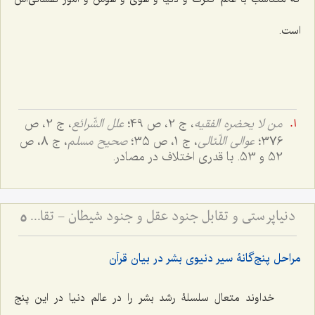
است.
من لا یحضره الفقیه
، ج 2، ص 49؛
علل الشّرائع
، ج 2، ص
376؛
عوالی اللّئالی
، ج 1، ص 35؛
صحیح مسلم
، ج 8، ص
52 و 53. با قدری اختلاف در مصادر.
دنیاپرستی و تقابل جنود عقل و جنود شیطان - تقابل عالم دنیا و مجاز با عالم توحید و حقیقت
5
مراحل پنج‌گانۀ سیر دنیوی بشر در بیان قرآن
خداوند متعال سلسلۀ رشد بشر را در عالم دنیا در این پنج