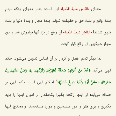
معنای
این است؛ یعنی به‌جای اینکه مردم
«النّاسُ عَبیدُ الدُّنیا»
بندۀ واقع و بندۀ حق و حقیقت شوند، بندۀ مجاز و بندۀ دنیا و بندۀ
هویٰ شدند!
آن واقع در نزد آنها فراموش شد و این
«النّاسُ عَبیدُ الدُّنیا»
مجاز جایگزین آن واقع قرار گرفت.
لذا دیگر تمام افعال و کردار بر آن اساس تدوین می‌شود. حکم
﴿خُذۡ مِنۡ أَمۡوَٰلِهِمۡ صَدَقَةٗ تُطَهِّرُهُمۡ وَتُزَكِّيهِم بِهَا وَصَلِّ عَلَيۡهِمۡ إِنَّ
الهی می‌آید:
صَلَوٰتَكَ سَكَنٞ لَّهُمۡ وَٱللَهُ سَمِيعٌ عَلِيمٌ﴾
؛
احکام الهی است حکم الهی بر
1
صدقه می‌آید؛ از اینها زکات بگیر! یک‌مقدار از اموال اینها را باید
بگیری و برای فقرا و امور مسلمین و موارد مستحسنه و
محتاجٌ إلیها