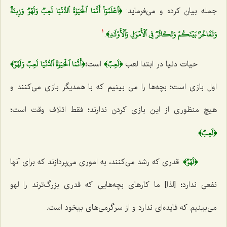
﴿ٱعۡلَمُوٓاْ أَنَّمَا ٱلۡحَيَوٰةُ ٱلدُّنۡيَا لَعِبٞ وَلَهۡوٞ وَزِينَةٞ
جمله بیان کرده و می‌فرماید:
وَتَفَاخُرُۢ بَيۡنَكُمۡ وَتَكَاثُرٞ فِي ٱلۡأَمۡوَٰلِ وَٱلۡأَوۡلَٰدِ﴾
.
1
﴿لَعِبٞ﴾
﴿أَنَّمَا ٱلۡحَيَوٰةُ ٱلدُّنۡيَا لَعِبٞ وَلَهۡوٞ﴾
حیات دنیا در ابتدا لعب
است؛
اول بازی است؛ بچه‌ها را می بینیم که با همدیگر بازی می‌کنند و
هیچ منظوری از این بازی کردن ندارند؛ فقط اتلاف وقت است؛
﴿لَعِبٞ﴾
.
﴿لَهۡوٞ﴾
: قدری که رشد می‌کنند، به اموری می‌پردازند که برای آنها
نفعی ندارد؛ [لذا] ما کارهای بچه‌هایی که قدری بزرگ‌ترند را لهو
می‌بینیم که فایده‌ای ندارد و از سرگرمی‌های بیخود است.