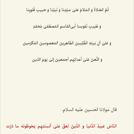
ثُمَّ الصَّلاةُ وَ السَّلامُ عَلیٰ سَیَّدِنا وَ نَبیِّنا وَ حَبیبِ قُلوبِنا
وَ طَبیبِ نُفوسِنا أبی‌القاسمِ المُصطَفیٰ مُحَمَّدٍ
وَ عَلیٰ آلِ بَیتِهِ الطَّیِّبینَ الطّاهِرینَ المَعصومینَ المُکَرَّمینَ
وَ اللَّعنُ عَلیٰ أعدائِهِم أجمَعینَ إلیٰ یَومِ الدِّین
قال مولانا الحسین علیه السلام:
النّاسُ عَبیدُ الدُّنیا وَ الدِّینُ لَعقٌ عَلیٰ ألسِنَتِهِم یَحُوطُونَه ما دَرَّت