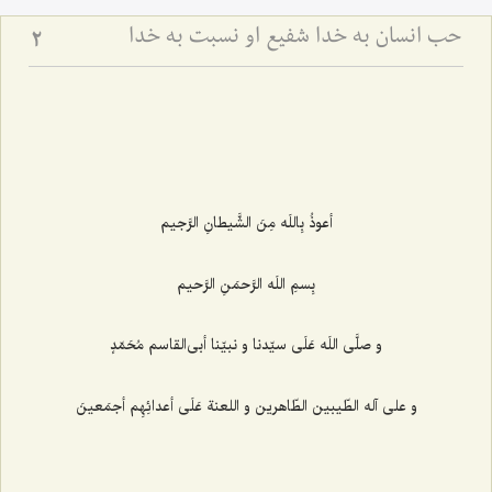
حب انسان به خدا شفیع او نسبت به خدا
2
أعوذُ بِاللَه مِنَ الشَّیطانِ الرَّجیم
بِسمِ اللَه الرَّحمَنِ الرَّحیم
و صلَّی‌ اللَه عَلَی سیّدنا و نبیّنا أبی‌القاسم مُحَمّدٍ
و علی آله الطّیبین الطّاهرین و اللعنة عَلَی أعدائِهِم أجمَعینَ