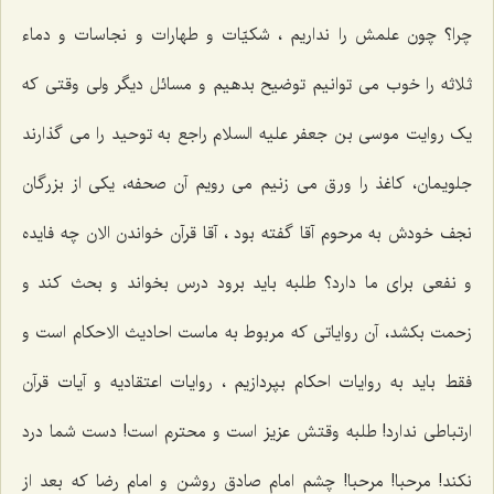
چرا؟ چون علمش را نداریم ، شکیّات و طهارات و نجاسات و دماء
ثلاثه را خوب می توانیم توضیح بدهیم و مسائل دیگر ولی وقتی که
یک روایت موسی بن جعفر علیه السلام راجع به توحید را می گذارند
جلویمان، کاغذ را ورق می زنیم می رویم آن صحفه، یکی از بزرگان
نجف خودش به مرحوم آقا گفته بود ، آقا قرآن خواندن الان چه فایده
و نفعی برای ما دارد؟ طلبه باید برود درس بخواند و بحث کند و
زحمت بکشد، آن روایاتی که مربوط به ماست احادیث الاحکام است و
فقط باید به روایات احکام بپردازیم ، روایات اعتقادیه و آیات قرآن
ارتباطی ندارد! طلبه وقتش عزیز است و محترم است! دست شما درد
نکند! مرحبا! مرحبا! چشم امام صادق روشن و امام رضا که بعد از