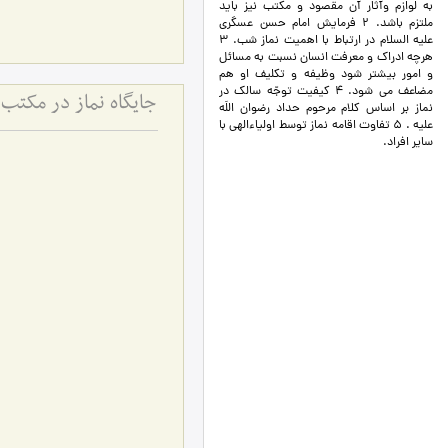
به لوازم وآثار آن مقصود و مکتب نیز باید
ملتزم باشد. 2 فرمایش امام حسن عسگری
علیه السلام در ارتباط با اهمیت نماز شب. 3
هرچه ادراک و معرفت انسان نسبت به مسائل
و امور بیشتر شود وظیفه و تکلیف او هم
مضاعف می شود. 4 کیفیت توجّه سالک در
جایگاه نماز در مکتب ا
نماز بر اساس کلام مرحوم حداد رضوان اللَه
علیه . 5 تفاوت اقامه نماز توسط اولیاءالهی با
سایر افراد.