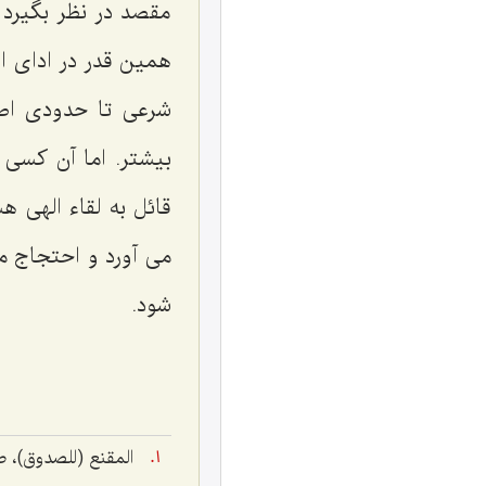
مقصد در نظر بگیرد 
همین قدر در ادای ا
شرعی تا حدودی اطل
بیشتر. اما آن کسی ک
قائل به لقاء الهی
می آورد و احتجاج م
شود.
المقنع (للصدوق)، ص ١٣١: و قال[أبو عبدالله] علیه السلام: لیس منّا مَن لم یُصلِّ