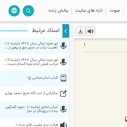
صوت
تازه های سایت
پخش زنده
language
اسناد مرتبط
ابو حمزه ثمالی سال 1427 (جلسه 7) : 
1
أهميت ثبات در مسير حق و پرهيز از ...
ابو حمزه ثمالی سال 1427 (جلسه 9) : 
مراتب فیض امام علیه السلام نسبت ...
کتاب امام شناسی ج1
حکاياتي از آيت اللَه شيخ محمد بهاري
مبانی اخلاق (جلسه 1) : نحوه گفتگوی 
بنده با پروردگار در نماز
قرائت نماز حضرت آقای حداد 1