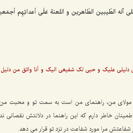
ی آله الطّیبین الطّاهرین و اللعنة عَلَی أعدائِهِم أجمَع
ی دلیلی علیک و حبی لک شفیعی الیک و أنا واثق من دلیل
ولای من، راهنمای من است به سمت تو و محبت من ب
ینان خاطر دارم که این راهنما در دلالتش نقصانی ندا
شفاعتش مرا مورد شفاعت در نزد تو قرار می دهد.