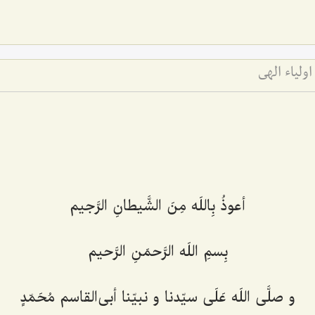
ولیاء الهی
أعوذُ بِاللَه مِنَ الشَّیطانِ الرَّجیم
بِسمِ اللَه الرَّحمَنِ الرَّحیم
و صلَّی‌ اللَه عَلَی سیّدنا و نبیّنا أبی‌القاسم مُحَمّدٍ