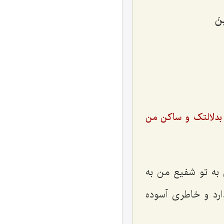
ینَ
 بدلالتک و ساکن من
ه تو شفیع من به
رد و خاطری آسوده