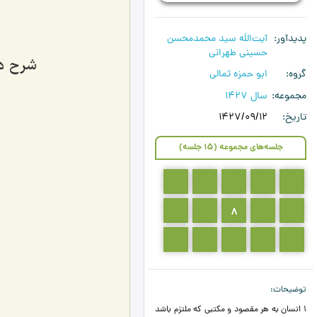
پدیدآور
آیت‌اللَه سید محمدمحسن
حسینی طهرانی
شرح دعای
گروه
ابو حمزه ثمالی
مجموعه
سال 1427
تاریخ
1427/09/12
جلسه‌های مجموعه (15 جلسه)
5
4
3
2
1
10
9
8
7
6
15
14
13
12
11
توضیحات
1 انسان به هر مقصود و مکتبی که ملتزم باشد