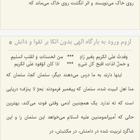
روی خاک می‌نویسند و اثر انگشت روی خاک می‌ماند که:
لزوم ورود به بارگاه الهی بدون اتکا بر تقوا و دانش
5
وَفَدتُ عَلَی الکریمِ بِغَیرِ زَادٍ
***
مِنَ الحَسَناتِ وَ القَلبِ السَلیمٍ‌
و حَملُ الذات اقبَحَ کل شیءٍ
***
اذا کان الوُفود عَلَی الکریم‌
اینها دارند به ما درس می‌دهند دیگر، سلمان کجا، سلمان که
منا اهل البیت شده، سلمان که پیغمبر فرمودند: بَحرٌ لا ینزَف؛ دریایی
است که ته ندارد. یک همچنین آدمی وقتی فوت می‌کند، بهترین
حالی که أمیرالمومنین علیه السلام می‌خواهد این سلمان را و این
شاگرد تربیت شده در دامنش، در مکتبش، در