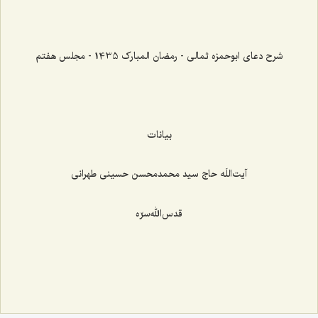
شرح دعای ابوحمزه ثمالی - رمضان المبارک 1435 - مجلس هفتم
بیانات
آیت‌اللَه حاج سيد محمد‌محسن حسينی طهرانی
قدس‌الله‌سرّه