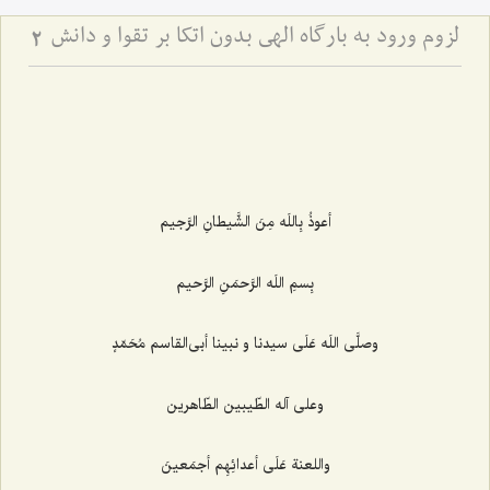
لزوم ورود به بارگاه الهی بدون اتکا بر تقوا و دانش
2
أعوذُ بِاللَه مِنَ الشَّیطانِ الرَّجیم‌
بِسمِ اللَه الرَّحمَنِ الرَّحیم‌
وصلَّى اللَه عَلَى سیدنا و نبینا أبى‌القاسم مُحَمّدٍ
وعلى آله الطّیبین الطّاهرین‌
واللعنة عَلَى أعدائِهِم أجمَعینَ‌