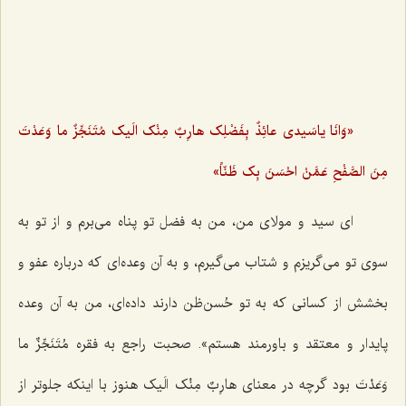
«وَانَا یاسَیدى عائِذٌ بِفَضْلِک هارِبٌ مِنْک الَیک مُتَنَجِّزٌ ما وَعَدْتَ
مِنَ الصَّفْحِ عَمَّنْ احْسَنَ بِک ظَنّاً»
ای سید و مولای من، من به فضل تو پناه می‌برم و از تو به
سوی تو می‌گریزم و شتاب می‌گیرم، و به آن وعده‌ای که درباره عفو و
بخشش از کسانی که به تو حُسن‌ظن دارند داده‌ای، من به آن وعده
پایدار و معتقد و باورمند هستم». صحبت راجع به فقره مُتَنَجِّزٌ ما
وَعَدْتَ بود گرچه در معنای هارِبٌ مِنْک الَیک هنوز با اینکه جلوتر از