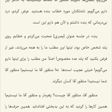
دارم می‌گویم: تك‌تكتان مورد خطاب بنده هستید. عرض كردم، درد
بی‌درمانی كه بنده داشتم و الآن هم دارم این است.
بنده در جلسه عنوان [بصری] صحبت می‌كردم و خطابم روی
یك شخص خاص بود، اینها این مطلب ما را به همه می‌زدند، غیر از
فرض بكنید كه یك عده مخصوص! اصلاً من مطلب را برای اینها دارم
می‌گویم! خیلی عجیب است‌ها. نه! منظور آقا ما نیستیم! منظور آقا
شما نیستید! منظور آقا كسان دیگرند.
منظور آقا، منظور آقا چیست؟ زهرمار و منظور آقا ما نیستیم!
همین كارها را كردید كه به این بدبختی افتاده‌اید. همین حرف‌ها را