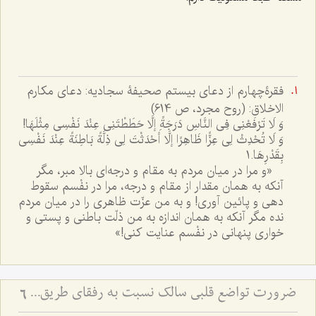
فقرۀچهارم از دعاى بيستم صحیفۀ سجادیه: دعاى مکارم
الاخلاق: (روح مجرد، ص 614)
وَ لَا تَرْفَعْنِى فِى النَّاسِ دَرَجَةً إلَّا حَطَطْتَنِى عِنْدَ نَفْسِى مِثْلَهَا!
وَ لَا تُحْدِثْ لِى عِزًّا ظَاهِرًا إلَّا أَحْدَثْتَ لِى ذِلَّةً بَاطِنَةً عِنْدَ نَفْسِى
بِقَدْرِهَا.1
«و مرا در میان مردم به مقام و درجه‌اى بالا مبر، مگر
آنكه به همان مقدار از مقام و درجه، مرا در نفْسم سقوط
دهى و پائین آورى! و به من عزّت ظاهرى را در میان مردم
نده مگر آنكه به همان اندازه به من ذلّت باطنى و پستى و
خوارى پنهانى در نفْسم عنایت كنى!»
ضرورت تواضع قلبی سالک نسبت به رفقای طریق - ملاک رشد معنوی در نگاه به دیگران
6