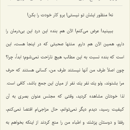
نه! منظور ایشان تو نیستی! برو كار خودت را بكن!
ببینید! عرض می‌كنم! الآن هم بنده این دردِ این بی‌درمان را
دارم، همین الآن هم دارم. منتها صحبتی كه در اینجا هست، این
است كه بنده نسبت به این مطالب هیچ ناراحت نمی‌شوم؛ ابداً، چرا؟
چون اصلاً طرف من آنها نیستند طرف من، كسانی هستند كه حرف
مرا بشنوند، ولو یك نفر یك نفر از میان این جمع باشد، كافی است.
لذا خودتان مشاهده كردید، وقتی كه مجلس عنوان بصری به آن
كیفیت رسید، دیدم دیگر نمی‌توانم، حال مزاجی‌ام اقتضا نمی‌كنم،
رفقا و دوستان پزشك و اطباء من را منع كردند از اینكه بخواهم به