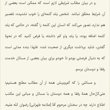
و در بیان مطالب شرایطی لازم است كه ممكن است بعضی از
آن شرایط محقّق نباشد. شخص یك كلمه‌ای را خوب نشنیده، تقصیر
هم ندارد، تصور می‌كند كه انسان این كلمه را گفته، در حالتی كه یك
كلمه اضافه بوده، یا یك واو كم داشته، یا فرض كنید كه در نحوۀ
گفتن، شاید برداشت دیگری از صحبت شده. فلهذا بنده مدتی است
كه به دنبال فرصتی بودم تا خودم برای بیان بعضی از مسائل خدمت
رفقا و دوستان برسم.
و مسائلی را كه كم‌وبیش همه از آن مطالب مطلع هستیم؛
علی‌كلّ‌حال همۀ رفقا و همه دوستان با مسائل و مبانی این مكتب
اطلاع دارند چه در سخنان مرحوم آقا [علامه طهرانی] رضوان اللَه علیه،