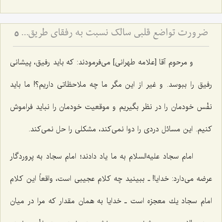
ضرورت تواضع قلبی سالک نسبت به رفقای طریق - ملاک رشد معنوی در نگاه به دیگران
5
و مرحوم آقا [علامه طهرانی] می‌فرمودند: كه باید رفیق، پیشانی
رفیق را ببوسد. و غیر از این مگر ما چه ملاحظاتی داریم؟! ما باید
نفْس خودمان را در نظر بگیریم و موقعیت خودمان را نباید فراموش
كنیم. این مسائل دردی را دوا نمی‌كند، مشكلی را حل نمی‌كند.
امام سجاد علیه‌السلام به ما یاد دادند؛ امام سجاد به پروردگار
عرضه می‌دارد: خدایا! ـ ببینید چه كلام عجیبی است، واقعاً این كلام
امام سجاد یك معجزه است ـ خدایا به همان مقدار كه مرا در میان