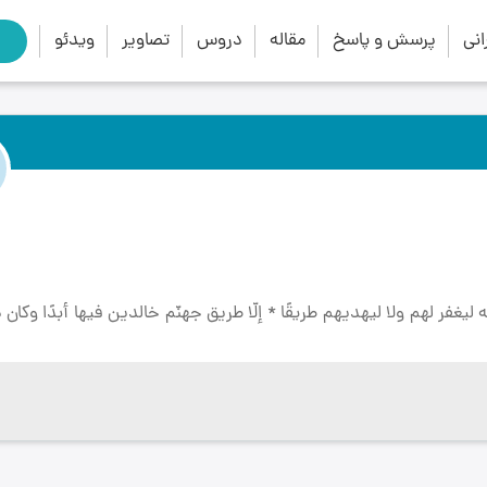
close
search
نی
پرسش و پاسخ
مقاله
دروس
تصاویر
ویدئو
ه ليغفر لهم ولا ليهديهم طريقًا * إلّا طريق جهنّم خالدين فيها أبدًا وكان 