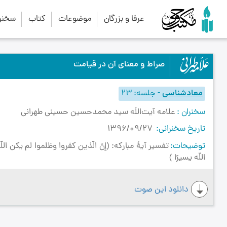
عرفا و بزرگان
موضوعات
کتاب
سخنرا
صراط و معناى آن در قيامت
معادشناسی
-
جلسه
23
سخنران
علامه آیت‌اللَه سید محمدحسین حسینی طهرانی
تاریخ سخنرانی
1396/09/27
توضیحات
تفسیر آیۀ مبارکه: (إنّ الّذين كفروا وظلموا لم يكن اللّ
اللّه يسيرًا )
دانلود این صوت