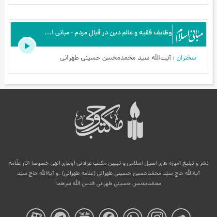
وظایف فقیه و عالم دین در قبال مردم - مبانی اسلام
سخنران
آیت‌اللَه سید محمدمحسن حسینی طهرانی
نشر و تبلیغ آموزه های اصیل اسلامی و تبیین مکتب عرفانی اولیای الهی خصوصا آثار علّامه
آیةالله حاج سیّد محمّدحسین حسینی طهرانی (علامه طهرانی) .و آیةالله حاج سیّد
محمّدمحسن حسینی طهرانی قدس الله سرهما