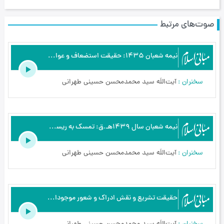
صوت‌های مرتبط
نیمه شعبان 1435: حقیقت استضعاف و عوامل زمینه‌ساز ظهور حضرت بقیةاللَه عجل اللَه فرجه - مبانی اسلام - نیمه شعبان - ج9
سخنران
آیت‌اللَه سید محمدمحسن حسینی طهرانی
نیمه شعبان سال 1439هـ.ق: تمسک به ریسمان الهی به‌واسطۀ التجاء به حقیقت ولایت - مبانی اسلام - نیمه شعبان - ج11
سخنران
آیت‌اللَه سید محمدمحسن حسینی طهرانی
حقیقت تشریع و نقش ادراک و شعور موجودات در تشریع احکام و هدایت