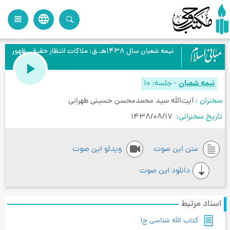
language
view_headline
close
search
نیمه شعبان سال 1438هـ.ق: ملاکات انتظار حقیقی ظهور
نیمه شعبان
-
جلسه
10
سخنران
آیت‌اللَه سید محمدمحسن حسینی طهرانی
تاریخ سخنرانی
1438/08/17
متن این صوت
ویدئو این صوت
دانلود این صوت
اسناد مرتبط
کتاب اللَه شناسی ج1