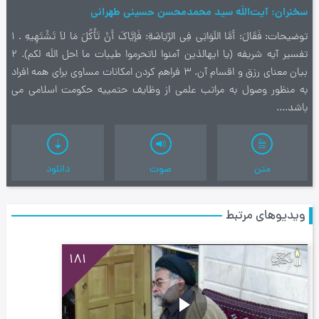
سخنران
آیت‌اللَه سید محمدمحسن حسینی طهرانی
توضیحات
فَقَالَ: أَمَّا اللَوَاتِی‌ فِی‌ الرِّیَاضَةِ: فَإیَّاکَ أَنْ تَأْکُلَ مَا لاَ تَشْتَهِیهِ . 1
تفسیر آیه شریفه (یا ایهالذین آمنوا لاتحرموا طیبات ما احل اللَه لکم). 2
بیان معنای رزق و اقسام آن. 3 فراهم کردن امکانات مساوی برای همه افراد
به منظور وصول به مراتب علمی از وظایف حتمییه حکومت اسلامی می
باشد....
متن
صوت
دانلود
ویدیوهای مرتبط
181