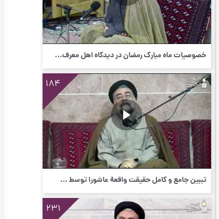
خصوصیات ماه مبارک رمضان در دیدگاه اهل معرف...
184
تببین جامع و کامل حقیقت واقعۀ عاشورا توسط ...
231