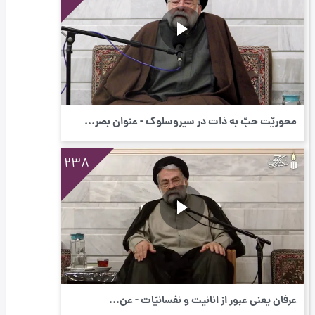
محوریّت حبّ به ذات در سیروسلوک - عنوان بصر...
238
عرفان یعنی عبور از انانیت و نفسانیّات - عن...