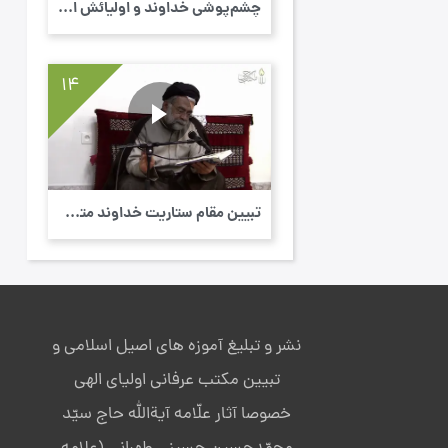
چشم‌پوشی خداوند و اولیائش از خطاهای انسان ...
14
تبیین مقام ستاریت خداوند متعال - ابو حمزه ...
نشر و تبلیغ آموزه های اصیل اسلامی و
تبیین مکتب عرفانی اولیای الهی
خصوصا آثار علّامه آیةالله حاج سیّد