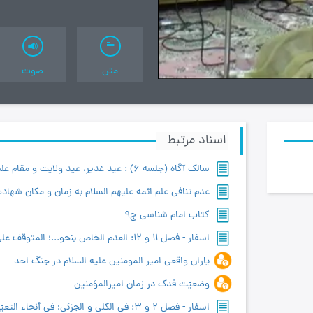
متن
صوت
اسناد مرتبط
کتاب امام شناسی ج9
یاران واقعی امیر المومنین علیه السلام در جنگ احد
وضعیّت فدک در زمان امیرالمؤمنین