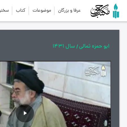
عرفا و بزرگان
موضوعات
کتاب
سخنرا
ابو حمزه ثمالی
سال 1431
پخش