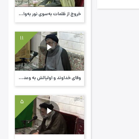
خروج از ظلمات به‌سوی نور به‌واسطۀ تبعیت از...
11
وفای خداوند و اولیائش به وعده‌های خود - اب...
5