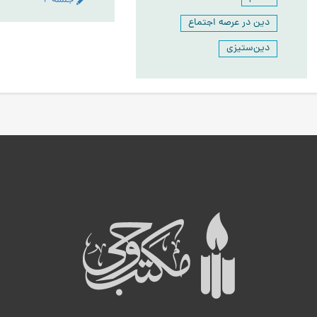
جلسه ۲
دین در عرصه اجتماع
دین‌ستیزی
ه
ب