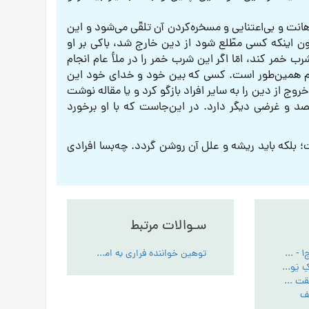
ت و بی‌اعتنایی و مسخره‌کردن آن تلقّی می‌شود و این
 اینکه کسی مطّلع شود از دین خارج شد، باکی بر او
ب خمر کند، امّا اگر این شرب خمر را در ملأ عام انجام
جا هم همین‌طور است. کسی که بین خود و خدای خود این
خروج از دین را به سایر افراد بازگو کرد و یا مقاله نوشت
صد و غرضی دیگر دارد. در این‌جاست که با او برخورد
؛ بلکه باید ریشه و علل آن روشن گردد. چه‌بسا افرادی
سـوالات مرتبط
کتاب الله شناسی ج1 - PDF
توهین خواننده فراری به امام هادی علیه السّلام - احکام
مقایسۀ قرائت «مالِکِ یَومِ الدّین» و «مَلِکِ یَومِ الدّین» در سورۀ حمد
هدف پروردگاراز خلقت انسان - تبیین مقام عبودیت- آیین رستگاری ج:1