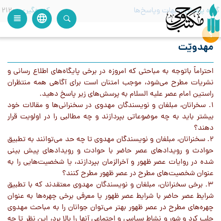
گروه پرسش
شبهات وپاسخ‌ها
کدرهگیری
2120
language
view_headline
close
search
مهدویّت
احتراماً باتوجه به مباحثي كه امروزه در برخي پايگاه‌هاي اطلاع رساني و
نشريات مطرح مي‌شود، موجب امتنان است براي آگاهي همه منتظران
راستين امام عصر عليه السلام به پرسش‌هاي زير پاسخ دهيد.
1. سخرانان، مبلغان و نويسندگان مهدوي در سخنراني‌ها و مقالات خود
بيشتر بايد به چه موضوعاتي بپردازند و چه مطالبي را در اولويت قرار
دهند؟
2. سخنرانان، مبلغان و نويسندگان مهدوي تا چه حد مي‌توانند به تطبيق
حوادث و رويدادهاي عصر حاضر با حوادث و رويدادهاي پيش بيني
شده در روايات عصر ظهور و آخرالزمان بپردازند، يا شخصيت‌هايي را به
عنوان شخصيت‌هاي مطرح در عصر ظهور مطرح كنند؟
3. برخي سخنرانان، مبلغان و نويسندگان مهدوي معتقدند كه با تطبيق
شرايط عصر حاضر با شرايط عصر ظهور يا معرفي برخي چهره‌ها به عنوان
چهره‌هاي مطرح در عصر ظهور بهتر مي‌توان جوانان را به مباحث مهدوي
جلب كرد و شور و نشاط سياسي و اجتماعي آنها را بالا برد، اين نظر تا چه