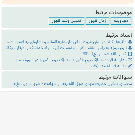
موضوعات مرتبط
مهدویت
زمان ظهور
تعیین وقت ظهور
اسناد مرتبط
وظیفۀ افراد در زمان غیبت امام زمان علیه السّلام و اشاره‌ای به اعمال شب نیمۀ شعبان
لزوم توجّه به باطن مقام ولایت و اهمّیت آن در راه خدا،مکتب عرفان، یگانه‌راه شناخت حقیقت ولایت
کتاب الله شناسی ج1 - PDF
مقایسۀ قرائت «مالِکِ یَومِ الدّین» و «مَلِکِ یَومِ الدّین» در سورۀ حمد
جلسه ۱: مقدمه مؤلف
سـوالات مرتبط
متصدی تدفین حضرت مهدی عجل اللَه بعد از شهادت - شبهات وپاسخ‌ها