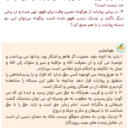
حد درست است؟
4. در برخي روايات از هرگونه تعيين وقت براي ظهور نهي شده و در برخي
ديگر تأكيد بر نزديك ديدن ظهور شده است، چگونه مي‌توان اين دو
دسته روايات را با هم جمع كرد؟
هوالعلیم
1 باید به آنچه خود حضرت اگر ظاهر و آشکار بود بدانها می پرداخت و
توصیه می کرد و آن معرفت اللَه و مراقبه و سیر و سلوک إلی اللَه و
عمل به تکالیف و احکام شرع مقدّس است بپردازند.
2 به هیچ وجه من الوجوه کسی حقّ ندارد که افراد و یا پدیدۀخاصّی را
منطبق بر روایات قرار دهد چنانچه ما نظیر این مسئله را مشاهده
کردیم و خلاف آن بر همگان روشن و آشکار است.
3 با کذب و فریب هیچگاه به حقّ نمی توان رسید و ایده ای که می
گوید برای رسیدن به مطلوب به هر وسیله ای می توان متمسّک گشت
شیطانی و مکّارانه است، امام زمان حق است و باید حقّ را با حقّ
شناخت نه با شیطان و مکر و حیله و دروغ.
4 نزدیک بودن به معنای متوقّع نیست بلکه به معنای نسبی آن است
در مقابل وعده های بعید پروردگار!