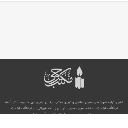
نشر و تبلیغ آموزه های اصیل اسلامی و تبیین مکتب عرفانی اولیای الهی خصوصا آثار علّامه
آیةالله حاج سیّد محمّدحسین حسینی طهرانی (علامه طهرانی) .و آیةالله حاج سیّد
محمّدمحسن حسینی طهرانی قدس الله سرهما