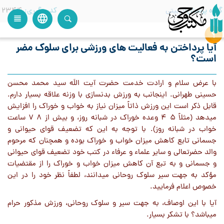
گروه پرسش
تربیتی
کدرهگیری
2344
language
view_headline
close
search
آیا پرداختن به فعالیت های ورزشی برای سلوک مضر
است؟
با عرض سلام و ارادت خدمت حضرت آیت اللَه سید محمد محسن
حسینی طهرانی. اینجانب به ورزش بدنسازی با وزنه علاقه بسیار دارم.
قابل ذکر است این ورزش ذاتاً میزان نیاز به خواب و خوراک را افزایش
میدهد (مثلاً 5 4 وعده خوراک در شبانه روز، و بیش از 8 7 ساعت
خواب در شبانه روز). با توجه به این که تضعیف قوای حیوانی و
جسمانی تابع کاهش میزان خواب و خوراک بوده و همچنان که مرحوم
والد حضرتعالی و سایر علماء و عرفاء در کتب خود تضعیف قوای حیوانی
و جسمانی و به تبع آن کاهش میزان خواب و خوراک را از مقتضیات
مؤکد به جهت سیر سلوک روحانی میدانند، لطفاً نظر خود را در این
خصوص اعلام فرمایید.
آیا با این اوصاف، به جهت سیر و سلوک روحانی، ورزش مذکور حرام
میباشد؟ با تشکر بسیار.