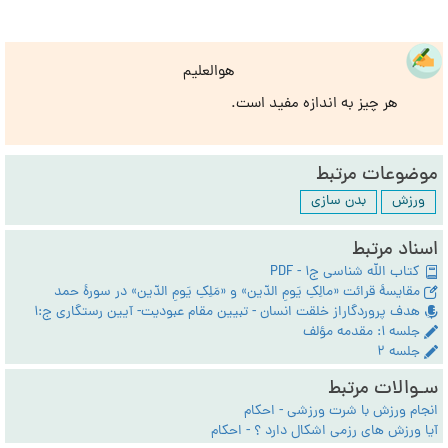
هوالعلیم
هر چیز به اندازه مفید است.
موضوعات مرتبط
ورزش
بدن سازی
اسناد مرتبط
کتاب الله شناسی ج1 - PDF
مقایسۀ قرائت «مالِکِ یَومِ الدّین» و «مَلِکِ یَومِ الدّین» در سورۀ حمد
هدف پروردگاراز خلقت انسان - تبیین مقام عبودیت- آیین رستگاری ج:1
جلسه ۱: مقدمه مؤلف
جلسه ۲
سـوالات مرتبط
انجام ورزش با شرت ورزشی - احکام
آیا ورزش های رزمی اشکال دارد ؟ - احکام