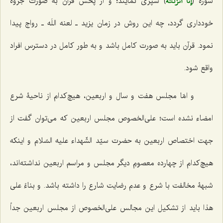
إِنَّآ أَنزَلۡنَٰهُ
سوره ﴿
﴾ سپری نمایند؛ و از پخش قرآن به صورت جزوه
خودداری گردد، چه این روش در زمان یزید ـ لعنه اللَه ـ رواج پیدا
نمود. قرآن باید به صورت کامل باشد و به طور کامل در دسترس افراد
واقع شود.
و امّا مجلس هفت و سال و اربعین، هیچ‌کدام از ناحیۀ شرع
امضاء نشده است؛ علی‌الخصوص مجلس اربعین که می‌توان گفت از
جهت اختصاص اربعین به حضرت سیّد الشّهداء علیه السّلام و اینکه
هیچ‌کدام از چهارده معصومِ دیگر مجلس و مراسم اربعین نداشته‌اند،
شبهۀ مخالفت با شرع و عدم رضایت شارع را داشته باشد. و بناءً علی
هذا باید از تشکیل این مجالس علی‌الخصوص از مجلس اربعین جداً