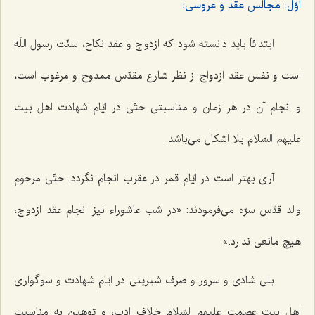
اوّل: مجالس عقد و عروسی:
ابتدائاً باید دانسته شود که ازدواج و عقد نکاح، سنّت رسول اللَه
است و نفس عقد ازدواج از نظر شارع مقدّس ممدوح و مرغوب است،
و انجام آن در هر زمان و مناسبتی حتّی در ایّام شهادت اهل بیت
علیهم السّلام بلا اشکال می‌باشد.
آری بهتر است در ایّام قمر در عقرب انجام نگردد. حتّی مرحوم
والد قدّس سرّه می‌فرمودند: «در شب عاشوراء نیز انجام عقد ازدواج،
هیچ مانعی ندارد.»
بلی شادی و سرور و صرف شیرینی در ایّام شهادت و سوگواری
اهل بیت عصمت علیهم السّلام خلاف ادب، و توهین به مناسبتِ