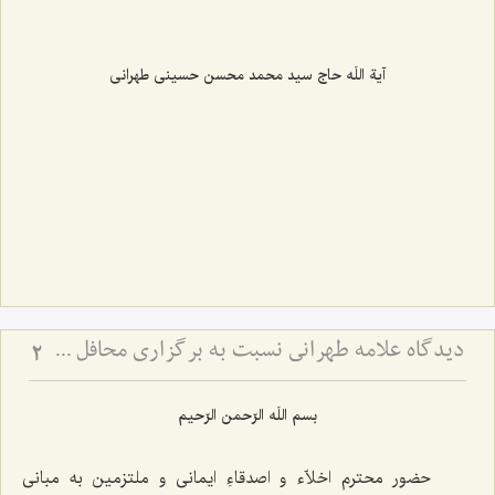
آیة اللَه حاج سید محمد محسن حسینی طهرانی
دیدگاه علاّمه طهرانی نسبت به برگزاری محافل جشن و عروسی و ترحیم
2
بسم اللَه الرّحمن الرّحیم
حضور محترم اخلاّء و اصدقاءِ ایمانی و ملتزمین به مبانی