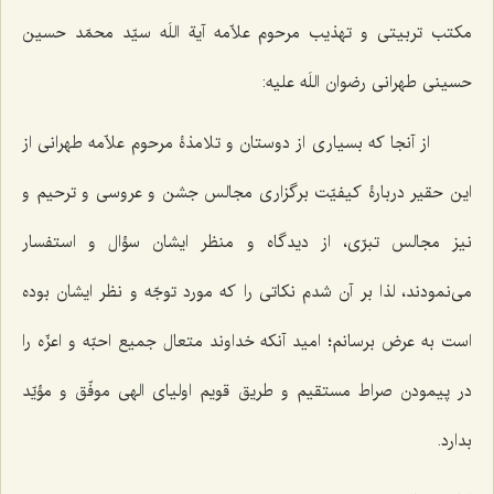
مکتب تربیتی و تهذیب مرحوم علاّمه آیة اللَه سیّد محمّد حسین
حسینی طهرانی رضوان اللَه علیه:
از آنجا که بسیاری از دوستان و تلامذۀ مرحوم علاّمه طهرانی از
این حقیر دربارۀ کیفیّت برگزاری مجالس جشن و عروسی و ترحیم و
نیز مجالس تبرّی، از دیدگاه و منظر ایشان سؤال و استفسار
می‌نمودند، لذا بر آن شدم نکاتی را که مورد توجّه و نظر ایشان بوده
است به عرض برسانم؛ امید آنکه خداوند متعال جمیع احبّه و اعزّه را
در پیمودن صراط مستقیم و طریق قویم اولیای الهی موفّق و مؤیّد
بدارد.