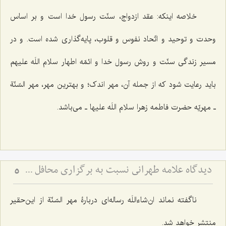
خلاصه اینکه: عقد ازدواج، سنّت رسول خدا است و بر اساس
وحدت و توحید و اتّحاد نفوس و قلوب، پایه‌گذاری شده است. و در
مسیر زندگی سنّت و روش رسول خدا و ائمّه اطهار سلام اللَه علیهم
باید رعایت شود که از جمله آن، مهر اندک؛ و بهترین مهر، مهر السّنّة
ـ مهریّه حضرت فاطمه زهرا سلام اللَه علیها ـ می‌باشد.
دیدگاه علاّمه طهرانی نسبت به برگزاری محافل جشن و عروسی و ترحیم
5
نا‌گفته نماند ان‌شاءاللَه رساله‌ای دربارۀ مهر السّنّة از این‌حقیر
منتشر خواهد شد.