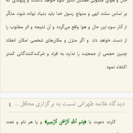
حال و هوای ملکوتی مجلس تأثیر سوء خواهد داشت، و پیوندی که
بر اساس سنّت الهی و منهاج رسول خدا باید بنیاد نهاده شود، متأثّر
از آثار سوءِ این حال و هوا واقع می‌گردد و آن نتیجه و اثر مطلوب را
از دست خواهد داد. و اگر منزل و مکان‌های شخصی امکان انعقاد
چنین حجمی از جمعیّت را ندارد، به افراد و شرکت‌کنندگانی کمتر
اکتفاء نمود.
دیدگاه علاّمه طهرانی نسبت به برگزاری محافل جشن و عروسی و ترحیم
4
﴿بِسۡمِ ٱللَّهِ ٱلرَّحۡمَٰنِ ٱلرَّحِيمِ﴾
کارت دعوت با
و یا هر نام و نعت