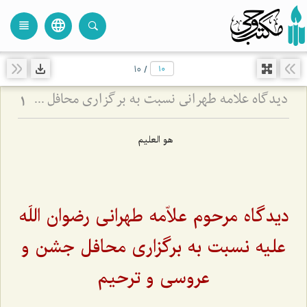
language
view_headline
close
search
10
/
دیدگاه علاّمه طهرانی نسبت به برگزاری محافل جشن و عروسی و ترحیم
1
هو العلیم
دیدگاه مرحوم علاّمه طهرانی رضوان اللَه
علیه نسبت به برگزاری محافل جشن و
عروسی و ترحیم