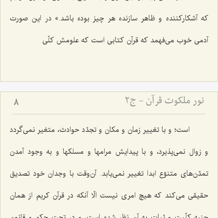
كه آشكاركننده و ظاهر سازنده هر چیز بوده باشد.» در این صورت
آدمى خوب مى‌فهمد كه قرآن كتابى است كه علومش كلّى‌
نور ملکوت قرآن - ج2
8
است؛ و با تغییر زمان و مكان و تجدّد حوادث، متغیر نمى‌گردد
و زوال نمى‌پذیرد، و با پیدایش مرامها و مسلكها و به وجود آمدن
تمدّن‌هاى متنوّع ابدا تغییر نمى‌یابد. آن‌وقت با وجدان خود تصدیق
حقیقى مى‌كند كه هیچ امرى نیست الّا آنكه در قرآن كریم از همان
جنبه كلّیت و ثبات به آن نظر شده است، و در تحت حكم و قانون