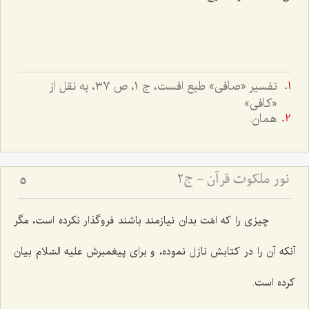
تفسير «صافى» طبع افست، ج ١، ص ٣٧، به نقل از
«کافى»
همان.
نور ملکوت قرآن - ج2
5
چیزى را كه امّت بدان نیازمند باشند فروگذار نكرده است، مگر
آنكه آن را در كتابش نازل نموده، و براى پیغمبرش علیه السّلام بیان
كرده است.