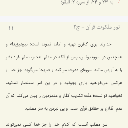
آيه ٢٣ و ٢٤، از سوره ٢: البقرة
نور ملکوت قرآن - ج2
11
خداوند براى كافران تهیه و آماده نموده است؛ بپرهیزید!» و
همچنین در سوره یونس، پس از آنكه در مقام تعجیز، تمام افراد بشر
را به آوردن مانند سوره‌اى دعوت مى‌كند و صریحا مى‌گوید: جز خدا از
هركس مى‌خواهید یارى بجوئید و در این امر استنصار نمائید،
نخواهید توانست؛ علّت تكذیب كفّار و متمرّدین را بیان مى‌كند كه آن
عدم اطّلاع بر حقائق قرآن است، و پى نبردن به سرّ مطلب.
سرّ مطلب آنست كه كلام خدا را جز خدا كسى نمى‌تواند