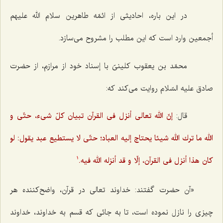
در این باره، احادیثى از ائمّه طاهرین سلام الله علیهم
أجمعین وارد است كه این مطلب را مشروح مى‌سازد.
محمّد بن یعقوب كلینىّ با إسناد خود از مرازم، از حضرت
صادق علیه السّلام روایت مى‌كند كه:
قال:
إنّ الله تعالى أنزل فى القرآن تبیان كلّ شى‌ء، حتّى و
الله ما ترك الله شیئا یحتاج إلیه العباد؛ حتّى لا یستطیع عبد یقول: لو
كان هذا أنزل فى القرآن، إلّا و قد أنزله الله فیه.
1
«آن حضرت گفتند: خداوند تعالى در قرآن، واضح‌كننده هر
چیزى را نازل نموده است، تا به جائى كه قسم به خداوند، خداوند