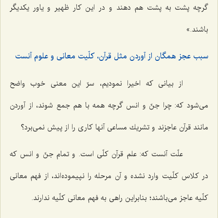
گرچه پشت به پشت هم دهند و در این كار ظهیر و یاور یكدیگر
باشند.»
سبب عجز همگان از آوردن مثل قرآن، كلّیت معانى و علوم آنست‌
از بیانى كه اخیرا نمودیم، سرّ این معنى خوب واضح
مى‌شود كه: چرا جنّ و انس گرچه همه با هم جمع شوند، از آوردن
مانند قرآن عاجزند و تشریك مساعى آنها كارى را از پیش نمى‌برد؟
علّت آنست كه: علم قرآن كلّى است. و تمام جنّ و انس كه
در كلاس كلّیت وارد نشده و آن مرحله را نپیموده‌اند، از فهم معانى
كلّیه عاجز مى‌باشند؛ بنابراین راهى به فهم معانى كلّیه ندارند.