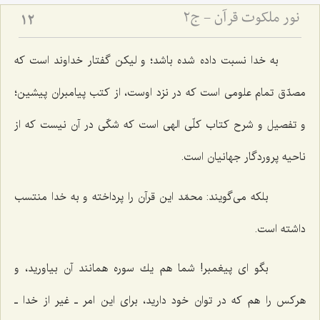
نور ملکوت قرآن - ج2
12
به خدا نسبت داده شده باشد؛ و لیكن گفتار خداوند است كه
مصدّق تمام علومى است كه در نزد اوست، از كتب پیامبران پیشین؛
و تفصیل و شرح كتاب كلّى الهى است كه شكّى در آن نیست كه از
ناحیه پروردگار جهانیان است.
بلكه مى‌گویند: محمّد این قرآن را پرداخته و به خدا منتسب
داشته است.
بگو اى پیغمبر! شما هم یك سوره همانند آن بیاورید، و
هركس را هم كه در توان خود دارید، براى این امر ـ غیر از خدا ـ