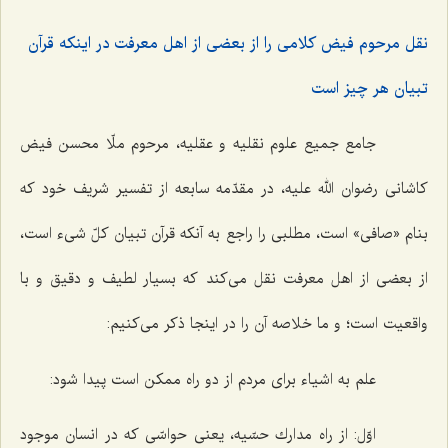
نقل مرحوم فیض كلامى را از بعضى از اهل معرفت در اینكه قرآن
تبیان هر چیز است‌
جامع جمیع علوم نقلیه و عقلیه، مرحوم ملّا محسن فیض
كاشانى رضوان الله علیه، در مقدّمه سابعه از تفسیر شریف خود كه
بنام «صافى» است، مطلبى را راجع به آنكه قرآن تبیان كلّ شى‌ء است،
از بعضى از اهل معرفت نقل مى‌كند كه بسیار لطیف و دقیق و با
واقعیت است؛ و ما خلاصه آن را در اینجا ذكر مى‌كنیم:
علم به اشیاء براى مردم از دو راه ممكن است پیدا شود:
اوّل: از راه مدارك حسّیه، یعنى حواسّى كه در انسان موجود