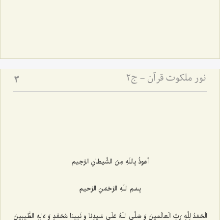
نور ملکوت قرآن - ج2
3
أعوذُ بِاللَهِ مِنَ الشَّیطانِ الرَّجیم‌
بِسْمِ اللَهِ الرَّحْمَنِ الرَّحیم‌
الْحَمْدُ لِلَّهِ رَبِّ الْعالَمینَ وَ صَلَّى اللَهُ عَلَى سَیدِنا و نَبینا مُحَمَّدٍ وَ ءَالِهِ الطَّیبینَ