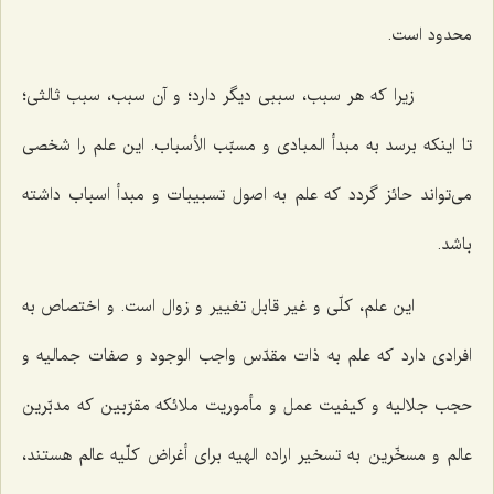
محدود است.
زیرا كه هر سبب، سببى دیگر دارد؛ و آن سبب، سبب ثالثى؛
تا اینكه برسد به مبدأ المبادى و مسبّب الأسباب. این علم را شخصى
مى‌تواند حائز گردد كه علم به اصول تسبیبات و مبدأ اسباب داشته
باشد.
این علم، كلّى و غیر قابل تغییر و زوال است. و اختصاص به
افرادى دارد كه علم به ذات مقدّس واجب الوجود و صفات جمالیه و
حجب جلالیه و كیفیت عمل و مأموریت ملائكه مقرّبین كه مدبّرین
عالم و مسخّرین به تسخیر اراده الهیه براى أغراض كلّیه عالم هستند،