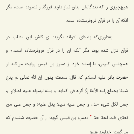
هیچ‌چیزى را كه بندگانش بدان نیاز دارند فروگذار ننموده است، مگر
آنكه آن را در قرآن فروفرستاده است.
به‌طورى‌كه بنده‌اى نتواند بگوید: اى كاش این مطلب در
قرآن نازل شده بود، مگر آنكه آن را در قرآن فروفرستاده است.» و
همچنین كلینى، با إسناد خود از عمرو بن قیس روایت مى‌كند از
حضرت باقر علیه السّلام كه: قال: سمعته یقول: إنّ الله تعالى لم یدع
شیئا یحتاج إلیه الأمّة إلّا أنزله فى كتابه، و بینه لرسوله علیه السّلام. و
جعل لكلّ شى‌ء حدّا، و جعل علیه دلیلا یدلّ علیه؛ و جعل على من
تعدّى ذلك الحدّ حدّا.
«عمرو بن قیس گوید: از آن حضرت شنیدم كه
2
مى‌گفت: خداوند هیچ‌