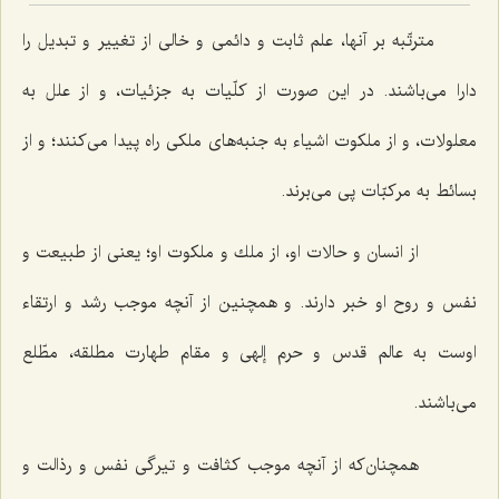
مترتّبه بر آنها، علم ثابت و دائمى و خالى از تغییر و تبدیل را
دارا مى‌باشند. در این صورت از كلّیات به جزئیات، و از علل به
معلولات، و از ملكوت اشیاء به جنبه‌هاى ملكى راه پیدا مى‌كنند؛ و از
بسائط به مركبّات پى مى‌برند.
از انسان و حالات او، از ملك و ملكوت او؛ یعنى از طبیعت و
نفس و روح او خبر دارند. و همچنین از آنچه موجب رشد و ارتقاء
اوست به عالم قدس و حرم إلهى و مقام طهارت مطلقه، مطّلع
مى‌باشند.
همچنان‌كه از آنچه موجب كثافت و تیرگى نفس و رذالت و