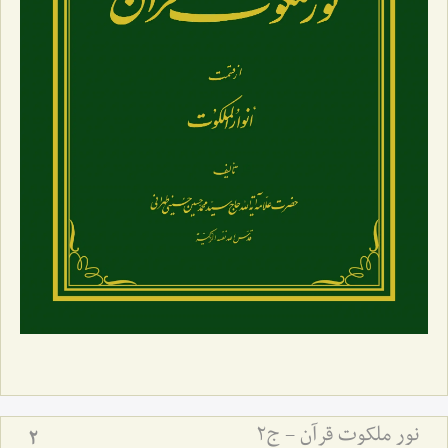
نور ملکوت قرآن - ج2
2