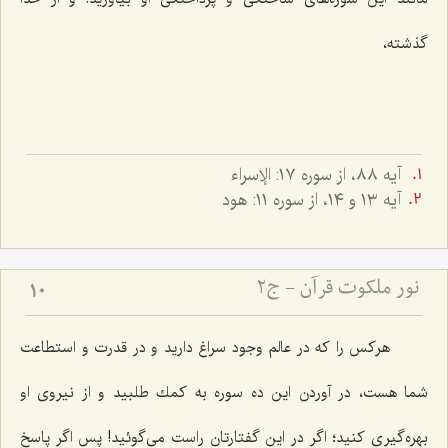
گذشته،
آيه ٨٨، از سوره ١٧: الإسراء
آيه ١٣ و ١٤، از سوره ١١: هود
نور ملکوت قرآن - ج2
10
هركس را كه در عالم وجود سراغ دارید و در قدرت و استطاعت
شما هست، در آوردن این ده سوره به كمك طلبید و از نیروى او
بهره‌گیرى كنید؛ اگر در این گفتارتان راست مى‌گوئید! پس اگر پاسخ