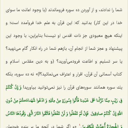
شما را ندادند، و از آوردن ده سوره فروماندند (با وجود اعانت ما سواى
خدا در این كار) بدانید كه: این قرآن به علم خدا فروآمده است؛ و
اینكه هیچ معبودى جز ذات اقدس او نیست! بنابراین، با وجود این
پیشنهاد و عجز شما از انجام آن، بازهم شما در راه انكار گام مى‌نهید؟
یا سر تسلیم و اطاعت فرودمى‌آورید؟ (و به دین مقدّس اسلام و
كتاب آسمانى آن قرآن، اقرار و اعتراف مى‌نمائید؟!)» نه ده سوره، بلكه
وَ إِنْ كُنْتُمْ
یك سوره همانند سوره‌هاى قرآن را نیز نمى‌توانید بیاورید!
فِي رَيْبٍ مِمَّا نَزَّلْنا عَلى‌ عَبْدِنا فَأْتُوا بِسُورَةٍ مِنْ مِثْلِهِ وَ ادْعُوا شُهَداءَكُمْ مِنْ دُونِ
اللَّهِ إِنْ كُنْتُمْ صادِقِينَ
فَإِنْ لَمْ تَفْعَلُوا وَ لَنْ تَفْعَلُوا فَاتَّقُوا النَّارَ الَّتِي وَقُودُهَا النَّاسُ
.
وَ الْحِجارَةُ أُعِدَّتْ لِلْكافِرِينَ
.
«و اگر شما در آنچه ما بر بنده خودمان
1