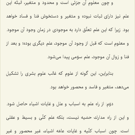
و چون معلوم آن جزئى است و محدود و متغیر، البتّه این
علم نیز داراى ثبات نبوده و متغیر و دستخوش فنا و فساد خواهد
بود. زیرا كه این علم تعلّق دارد به موجودى در زمان وجود آن موجود.
و معلوم است كه قبل از وجود آن موجود، علم دیگرى بوده؛ و بعد از
فنا و زوال آن موجود، علم سوّمى پیدا مى‌شود.
بنابراین، این گونه از علوم كه غالب علوم بشرى را تشكیل
مى‌دهد، متغیر و فاسد و محصور خواهد بود.
دوّم: از راه علم به اسباب و علل و غایات اشیاء حاصل شود.
و این از راه مدارك حسّیه نیست، بلكه علم كلّى و بسیط و عقلى
است. چون اسباب كلّیه و غایات عامّه اشیاء، غیر محصور و غیر