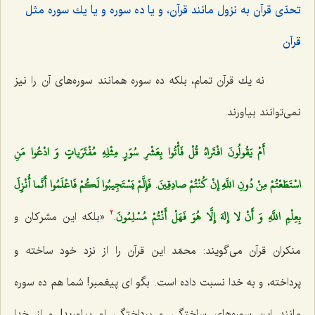
تحدّى قرآن به نزول مانند قرآن، و یا ده سوره و یا یك سوره مثل
قرآن‌
نه یك قرآن تمام، بلكه ده سوره همانند سوره‌هاى آن را نیز
نمى‌توانند بیاورند.
أَمْ يَقُولُونَ افْتَراهُ قُلْ فَأْتُوا بِعَشْرِ سُوَرٍ مِثْلِهِ مُفْتَرَياتٍ وَ ادْعُوا مَنِ
اسْتَطَعْتُمْ مِنْ دُونِ اللَّهِ إِنْ كُنْتُمْ صادِقِينَ
فَإِلَّمْ يَسْتَجِيبُوا لَكُمْ فَاعْلَمُوا أَنَّما أُنْزِلَ
.
بِعِلْمِ اللَّهِ وَ أَنْ لا إِلهَ إِلَّا هُوَ فَهَلْ أَنْتُمْ مُسْلِمُونَ
.
«بلكه این مشركان و
2
منكران قرآن مى‌گویند: محمّد این قرآن را از نزد خود ساخته و
پرداخته، و به خدا نسبت داده است. بگو اى پیغمبر! شما هم ده سوره
مانند این سوره‌هاى ساختگى و پرداختگى او بیاورید! و از خدا