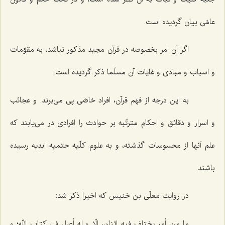
عامّى بیان گردیده است.
اگر آن امر بخصوصه در قرآن مجید مذكور نباشد، به مقوّمات
و اسباب و مبادى و غایات آن مسلّما ذكر گردیده است.
به این درجه از فهم قرآن، افراد خاصّى پى مى‌برند. و عجائب
و اسرار و دقائق و احكام مترتّبه بر حوادث را افرادى در مى‌یابند كه
علم آنها از محسوسات گذشته، و به علوم كلّیه حتمیه ابدیه رسیده
باشند.
در روایت معلّى بن خنیس كه اخیرا ذكر شد:
ما من أمر یختلف فیه اثنان، إلّا و له أصل فى كتاب الله؛ و