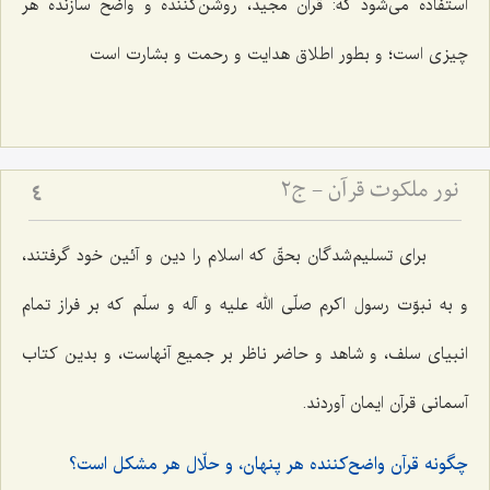
استفاده مى‌شود كه: قرآن مجید، روشن‌كننده و واضح سازنده هر
چیزى است؛ و بطور اطلاق هدایت و رحمت و بشارت است‌
نور ملکوت قرآن - ج2
4
براى تسلیم‌شدگان بحقّ كه اسلام را دین و آئین خود گرفتند،
و به نبوّت رسول اكرم صلّى الله علیه و آله و سلّم كه بر فراز تمام
انبیاى سلف، و شاهد و حاضر ناظر بر جمیع آنهاست، و بدین كتاب
آسمانى قرآن ایمان آوردند.
چگونه قرآن واضح‌كننده هر پنهان، و حلّال هر مشكل است؟