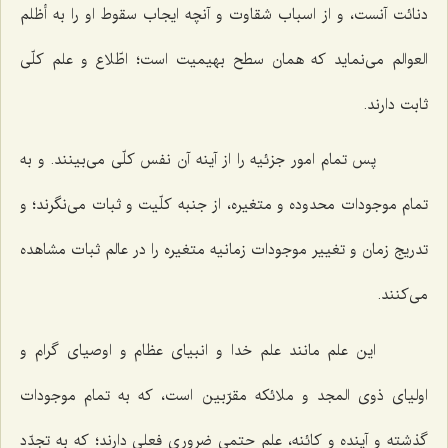
دنائت آنست، و از اسباب شقاوت و آنچه ایجاب سقوط او را به أظلم
العوالم مى‌نماید كه همان سطح بهیمیت است؛ اطّلاع و علم كلّى
ثابت دارند.
پس تمام امور جزئیه را از آینه آن نفس كلّى مى‌بینند. و به
تمام موجودات محدوده و متغیره، از جنبه كلّیت و ثبات مى‌نگرند؛ و
تدریج زمان و تغییر موجودات زمانیه متغیره را در عالم ثبات مشاهده
مى‌كنند.
این علم مانند علم خدا و انبیاى عظام و اوصیاى گرام و
اولیاى ذوى المجد و ملائكه مقرّبین است، كه به تمام موجودات
گذشته و آینده و كائنه، علم حتمى ضرورى فعلى دارند؛ كه به تجدّد