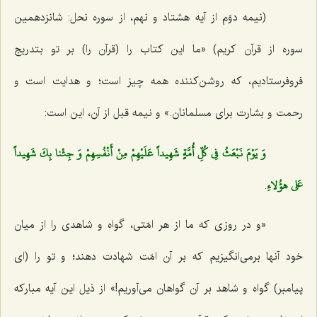
(نیمه دوّم از آیه هشتاد و نهم، از سوره نحل: شانزدهمین
سوره از قرآن كریم) «ما این كتاب را (قرآن را) بر تو بتدریج
فروفرستادیم، كه روشن‌كننده همه چیز است؛ و هدایت است و
رحمت و بشارت براى مسلمانان.» و نیمه قبل از آن، این است:
وَ يَوْمَ نَبْعَثُ فِي كُلِّ أُمَّةٍ شَهِيداً عَلَيْهِمْ مِنْ أَنْفُسِهِمْ وَ جِئْنا بِكَ شَهِيداً
عَلى‌ هؤُلاءِ
.
«و در روزى كه ما از هر امّتى، گواه و شاهدى را از میان
خود آنها برمى‌انگیزیم كه بر آن امّت شهادت دهند؛ و تو را (اى
پیامبر) گواه و شاهد بر آن گواهان مى‌آوریم!» از ذیل این آیه مباركه