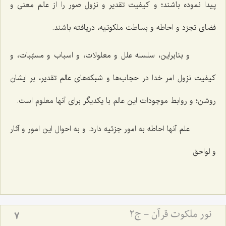
پیدا نموده باشند؛ و كیفیت تقدیر و نزول صور را از عالم معنى و
فضاى تجرّد و احاطه و بساطت ملكوتیه، دریافته باشند.
و بنابراین، سلسله علل و معلولات، و اسباب و مسبّبات، و
كیفیت نزول امر خدا در حجاب‌ها و شبكه‌هاى عالم تقدیر، بر ایشان
روشن؛ و روابط موجودات این عالم با یكدیگر براى آنها معلوم است.
علم آنها احاطه به امور جزئیه دارد. و به احوال این امور و آثار
و لواحق‌
نور ملکوت قرآن - ج2
7