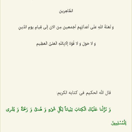
الطّاهِرینَ‌
وَ لَعْنَةُ اللَهِ عَلَى أعْدآئِهِمْ أجْمَعینَ مِنَ الانَ إلَى قِیامِ یوْمِ الدِّینِ‌
وَ لا حَوْلَ وَ لا قُوَّةَ إلّابِاللَهِ الْعَلىِّ الْعَظِیم‌
قال الله الحكیم فى كتابه الكریم:
وَ نَزَّلْنا عَلَيْكَ الْكِتابَ تِبْياناً لِكُلِّ شَيْ‌ءٍ وَ هُدىً وَ رَحْمَةً وَ بُشْرى‌
لِلْمُسْلِمِينَ
.