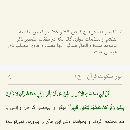
تفسير «صافى» ج ١، ص ٣٧ و ٣٨، در ضمن مقدّمه
هفتم از مقدّمات دوازده‌گانه‌ايکه در مقدّمه تفسير ذکر
فرموده است؛ و الحقّ همگى آنها مفيد، و حاوى مطالب ذى
قيمتى است.
نور ملکوت قرآن - ج2
9
قُلْ لَئِنِ اجْتَمَعَتِ الْإِنْسُ وَ الْجِنُّ عَلى‌ أَنْ يَأْتُوا بِمِثْلِ هذَا الْقُرْآنِ لا يَأْتُونَ
بِمِثْلِهِ وَ لَوْ كانَ بَعْضُهُمْ لِبَعْضٍ ظَهِيراً
.
«بگو اى پیغمبر! اگر جنّ و إنس با
1
هم مجتمع گردند و بخواهند مثل این قرآن را بیاورند، نمى‌توانند؛