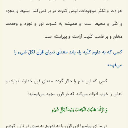
حوادث و تكثّر موجودات، لباس كثرت در بر نمى‌كند. بسیط و مجرّد
و كلّى و محیط است. و همیشه به كسوت نور و تجرّد و وحدت،
مخلّع و بر قامت كلّیت آراسته و پیراسته است.
كسى كه به علوم كلّیه راه یابد معناى تبیان قرآن لكلّ شى‌ء را
مى‌فهمد
كسى كه این علم را حائز گردد، معناى قول خداوند تبارك و
تعالى را خوب ادراك مى‌كند كه در قرآن مجید مى‌فرماید:
وَ نَزَّلْنا عَلَيْكَ الْكِتابَ تِبْياناً لِكُلِّ شَيْ‌ءٍ
.
«و ما اى پیامبر! این قرآن را به تدریج به سوى تو نازل كردیم