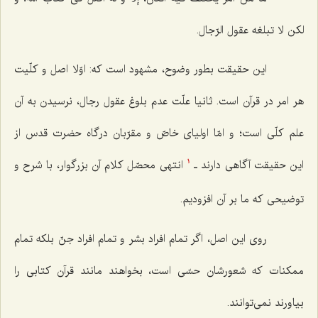
لكن لا تبلغه عقول الرّجال.
این حقیقت بطور وضوح، مشهود است كه: اوّلا اصل و كلّیت
هر امر در قرآن است. ثانیا علّت عدم بلوغ عقول رجال، نرسیدن به آن
علم كلّى است؛ و امّا اولیاى خاصّ و مقرّبان درگاه حضرت قدس از
این حقیقت آگاهى دارند ـ
انتهى محصّل كلام آن بزرگوار، با شرح و
1
توضیحى كه ما بر آن افزودیم.
روى این اصل، اگر تمام افراد بشر و تمام افراد جنّ بلكه تمام
ممكنات كه شعورشان حسّى است، بخواهند مانند قرآن كتابى را
بیاورند نمى‌توانند.