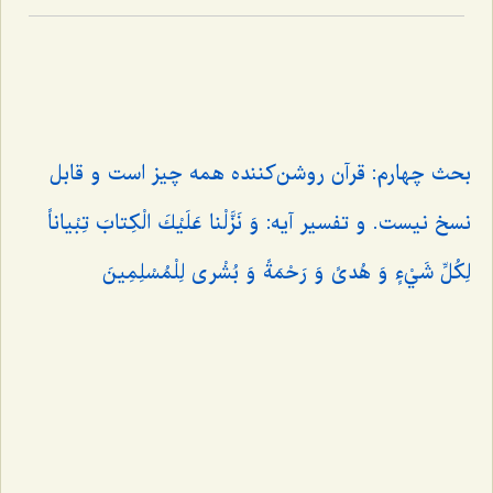
بحث چهارم: قرآن روشن‌كننده همه چیز است و قابل
نسخ نیست. و تفسیر آیه: وَ نَزَّلْنا عَلَيْكَ الْكِتابَ تِبْياناً
لِكُلِّ شَيْ‌ءٍ وَ هُدىً وَ رَحْمَةً وَ بُشْرى‌ لِلْمُسْلِمِينَ‌