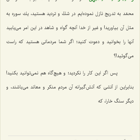
محمّد به تدریج نازل نموده‌ایم در شكّ و تردید هستید، یك سوره به
مثل آن بیاورید! و غیر از خدا آنچه گواه و شاهد در این امر مى‌یابید
آنها را بخوانید و دعوت كنید؛ اگر شما مردمانى هستید كه راست
مى‌گوئید!؟
پس اگر این كار را نكردید؛ و هیچ‌گاه هم نمى‌توانید بكنید!
بنابراین از آتشى كه آتش‌گیرانه آن مردم منكر و معاند مى‌باشند، و
دیگر سنگ خارا، كه‌