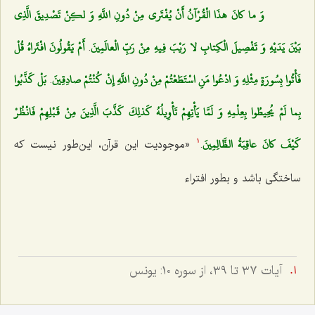
وَ ما كانَ هذَا الْقُرْآنُ أَنْ يُفْتَرى‌ مِنْ دُونِ اللَّهِ وَ لكِنْ تَصْدِيقَ الَّذِي
بَيْنَ يَدَيْهِ وَ تَفْصِيلَ الْكِتابِ لا رَيْبَ فِيهِ مِنْ رَبِّ الْعالَمِينَ
أَمْ يَقُولُونَ افْتَراهُ قُلْ
.
فَأْتُوا بِسُورَةٍ مِثْلِهِ وَ ادْعُوا مَنِ اسْتَطَعْتُمْ مِنْ دُونِ اللَّهِ إِنْ كُنْتُمْ صادِقِينَ
بَلْ كَذَّبُوا
.
بِما لَمْ يُحِيطُوا بِعِلْمِهِ وَ لَمَّا يَأْتِهِمْ تَأْوِيلُهُ كَذلِكَ كَذَّبَ الَّذِينَ مِنْ قَبْلِهِمْ فَانْظُرْ
كَيْفَ كانَ عاقِبَةُ الظَّالِمِينَ
.
«موجودیت این قرآن، این‌طور نیست كه
1
ساختگى باشد و بطور افتراء
آيات ٣٧ تا ٣٩، از سوره ١٠: يونس