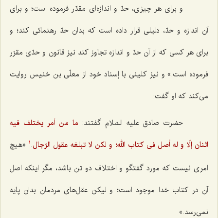
و براى هر چیزى، حدّ و اندازه‌اى مقدّر فرموده است؛ و براى
آن اندازه و حدّ، دلیلى قرار داده است كه بدان حدّ رهنمائى كند؛ و
براى هر كسى كه از آن حدّ و اندازه تجاوز كند نیز قانون و حدّى مقرّر
فرموده است.» و نیز كلینى با إسناد خود از معلّى بن خنیس روایت
مى‌كند كه او گفت:
حضرت صادق علیه السّلام گفتند:
ما من أمر یختلف فیه
اثنان إلّا و له أصل فى كتاب الله؛ و لكن لا تبلغه عقول الرّجال
.
«هیچ
1
امرى نیست كه مورد گفتگو و اختلاف دو تن باشد، مگر اینكه اصل
آن در كتاب خدا موجود است؛ و لیكن عقل‌هاى مردمان بدان پایه
نمى‌رسد.»