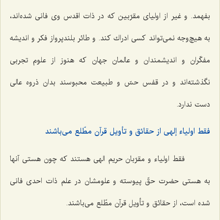
بفهمد. و غیر از اولیاى مقرّبین كه در ذات اقدس وى فانى شده‌اند،
به هیچ‌وجه نمى‌تواند كسى ادراك كند. و طائر بلندپرواز فكر و اندیشه
مفكّران و اندیشمندان و عالمان جهان كه هنوز از علوم تجربى
نگذشته‌اند و در قفس حسّ و طبیعت محبوسند بدان ذروه عالى
دست ندارد.
فقط اولیاء إلهى از حقائق و تأویل قرآن مطّلع مى‌باشند
فقط اولیاء و مقرّبان حریم الهى هستند كه چون هستى آنها
به هستى حضرت حقّ پیوسته و علومشان در علم ذات احدى فانى
شده است، از حقائق و تأویل قرآن مطّلع مى‌باشند.