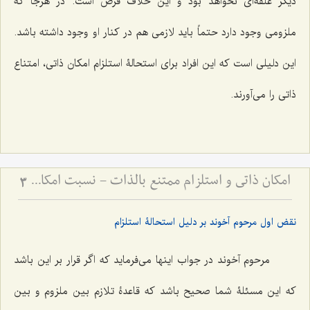
دیگر علقه‌اى نخواهد بود و این خلاف فرض است. در هرجا که
ملزومى وجود دارد حتماً باید لازمى هم در کنار او وجود داشته باشد.
این دلیلى است که این افراد براى استحالۀ استلزام امکان ذاتى، امتناع
ذاتى را مى‌آورند.
امکان ذاتی و استلزام ممتنع بالذات - نسبت امکان با وجوب و امتناع در فلسفه اسلامی
3
نقض اول مرحوم آخوند بر دلیل استحالۀ استلزام
مرحوم آخوند در جواب اینها مى‌فرماید که اگر قرار بر این باشد
که این مسئلۀ شما صحیح باشد که قاعدۀ تلازم بین ملزوم و بین