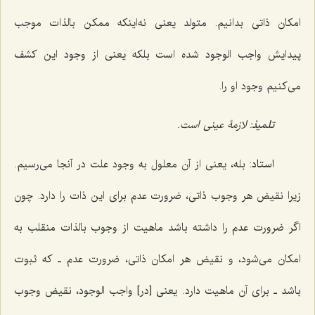
امکان ذاتى بدانیم. متولد یعنى نه‌اینکه ممکن بالذات موجب‌
پیدایش واجب الوجود شده است بلکه یعنى از وجود این کشف
مى‌کنیم وجود او را.
تلمیذ
: لازمۀ عینى است.
استاد
: بله، یعنی از آن معلول به وجود علت در آنجا مى‌رسیم.
زیرا نقیض هر وجوب ذاتى، ضرورت عدم براى این ذات را دارد. چون
اگر ضرورت عدم را داشته باشد ماهیت از وجوب بالذات منقلب به
امکان مى‌شود، و نقیض هر امکان ذاتى، ضرورت عدم ـ که ثبوت
باشد ـ براى آن ماهیت دارد. یعنى [در] واجب الوجود، نقیض وجوب