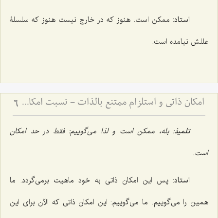
استاد
: ممکن است. هنوز که در خارج نیست هنوز که سلسلۀ
عللش نیامده است.
امکان ذاتی و استلزام ممتنع بالذات - نسبت امکان با وجوب و امتناع در فلسفه اسلامی
6
تلمیذ
: بله، ممکن است و لذا مى‌گوییم: فقط در حد امکان
است.‌
استاد
: پس این امکان ذاتى به خود ماهیت برمى‌گردد. ما
همین را مى‌گوییم. ما می‌گوییم: این امکان ذاتى که الآن براى این