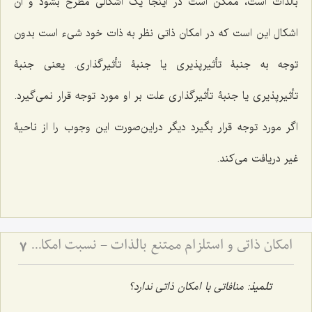
بالذات است، ممکن است در اینجا یک اشکالى مطرح بشود و آن
اشکال این است که در امکان ذاتى نظر به ذات خود شى‌ء است بدون
توجه به جنبۀ تأثیرپذیرى یا جنبۀ تأثیرگذارى. یعنى جنبۀ
تأثیرپذیرى یا جنبۀ تأثیرگذارى علت بر او مورد توجه قرار نمى‌گیرد.
اگر مورد توجه قرار بگیرد دیگر در‌این‌صورت این وجوب را از ناحیۀ
غیر دریافت مى‌کند.
امکان ذاتی و استلزام ممتنع بالذات - نسبت امکان با وجوب و امتناع در فلسفه اسلامی
7
تلمیذ
: منافاتى با امکان ذاتى ندارد؟