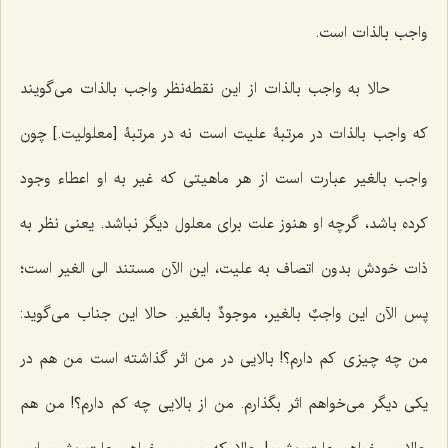
واجب بالذات است.
حالا به واجب بالذات از این نقطه‌نظر واجب بالذات مى‌گویند
که واجب بالذات در مرتبۀ علیت است نه در مرتبۀ [معلولیت.] چون
واجب بالغیر عبارت است از هر ماهیتى که غیر به او اعطاء وجود
کرده باشد، گرچه او هنوز علت براى معلول دیگر نباشد. یعنى نظر به
ذات خودش بدون اتصاف به علیت، این الآن مستند الى الغیر است؛
پس الآن این
واجبٌ بالغیر،
موجودٌ بالغیر.
حالا این جناب مى‌گوید:
من چه چیزى کم دارم؟! بالایى در من اثر گذاشته است من هم در
یکى دیگر مى‌خواهم اثر بگذارم. من از بالایی چه کم دارم؟! من هم