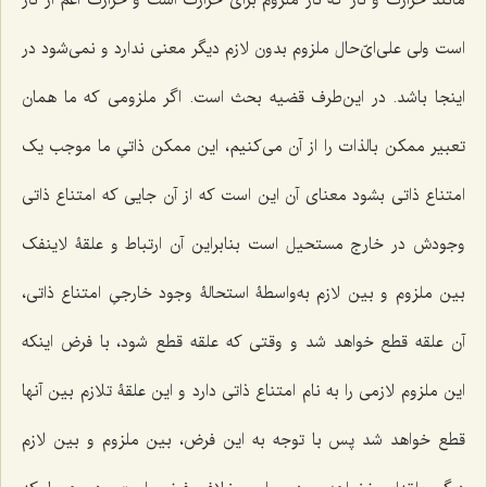
است ولى على‌اى‌ّحال ملزوم بدون لازم دیگر معنی ندارد و نمى‌شود در
اینجا باشد. در این‌طرف قضیه بحث است. اگر ملزومى که ما همان
تعبیر ممکن بالذات را از آن مى‌کنیم، این ممکن ذاتىِ ما موجب یک
امتناع ذاتى بشود معناى آن این است که از آن جایى که امتناع ذاتى
وجودش در خارج مستحیل است بنابراین آن ارتباط و علقۀ لاینفک
بین ملزوم و بین لازم به‌واسطۀ استحالۀ وجود خارجىِ امتناع ذاتى،
آن علقه قطع خواهد شد و وقتى ‌که علقه قطع شود، با فرض اینکه
این ملزوم لازمى را به نام امتناع ذاتى دارد و این علقۀ تلازم بین آنها
قطع خواهد شد پس با توجه به این فرض، بین ملزوم و بین لازم