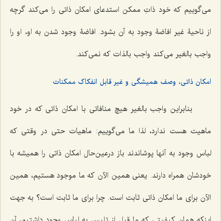
مى‌گوییم که خود ذاتِ ممکن استدعاى امکان ذاتى را مى‌کند گرچه
از ناحیۀ غیر افاضۀ وجود به آن بشود. افاضۀ وجود شدن به او، او را
واجب بالغیر مى‌کند واجب بالذات که نمى‌کند.
امکان ذاتی، وصف همیشگی و غیر قابل انفکاک ممکنات
بنابراین واجب بالغیر هیچ‌ منافاتى با امکان ذاتى که در خود
ماهیت هست ندارد، لذا ما مى‌گوییم: ماهیات حتى در وقتى ‌که
لباس وجود به آنها پوشاندند باز درعین‌حال امکان ذاتى را همیشه با
خودشان همراه دارند. یعنی همین الآن که ما موجود هستیم، همین
الآن براى ما امکان ذاتى ثابت است. چرا برای ما ثابت است؟ به جهت
اینکه همان کیفیتى که ما قبل از تلبس به لباس وجود داشتیم، آن