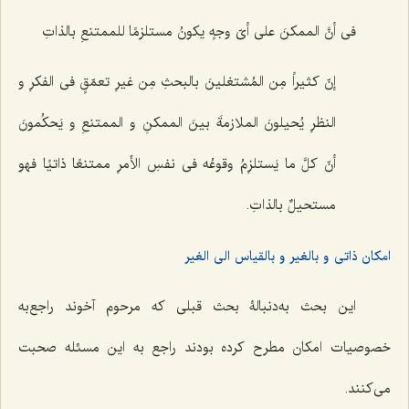
فی أنَّ الممکنَ على أیّ وجهٍ یکونُ مستلزمًا للممتنعِ بالذاتِ
إنّ کثیراً مِن المُشتغلینَ بالبحثِ مِن غیرِ تعمّقٍ فی الفکرِ و
النظرِ یُحیلونَ الملازمةَ بینَ الممکنِ و الممتنعِ و یَحکُمونَ
أنّ کلَّ ما یَستلزِمُ وقوعُه فی نفسِ الأمرِ ممتنعًا ذاتیًا فهو
مستحیلٌ بالذاتِ.
امکان ذاتی و بالغیر و بالقیاس الی الغیر
این بحث به‌دنبالۀ بحث قبلى که مرحوم آخوند راجع‌به
خصوصیات امکان مطرح کرده بودند راجع به این مسئله صحبت
مى‌کنند.