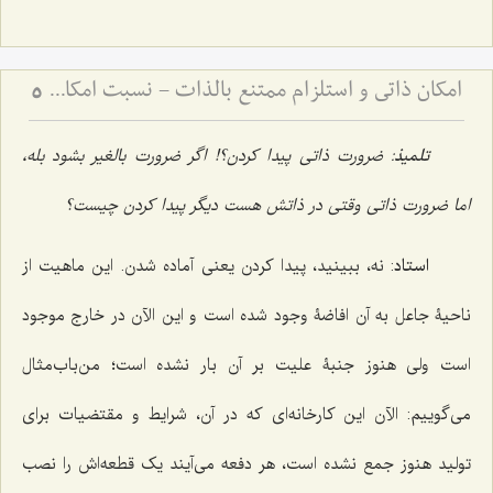
امکان ذاتی و استلزام ممتنع بالذات - نسبت امکان با وجوب و امتناع در فلسفه اسلامی
5
تلمیذ
: ضرورت ذاتى پیدا کردن؟! اگر ضرورت بالغیر بشود بله،
اما ضرورت ذاتى وقتى در ذاتش هست دیگر پیدا کردن چیست؟
استاد
: نه، ببینید، پیدا کردن یعنى آماده شدن. این ماهیت از
ناحیۀ جاعل به آن افاضۀ وجود شده است و این الآن در خارج موجود
است ولى هنوز جنبۀ علیت بر آن بار نشده است؛ من‌باب‌مثال
مى‌گوییم: الآن این کارخانه‌اى که در آن، شرایط و مقتضیات براى
تولید هنوز جمع نشده است، هر دفعه مى‌آیند یک قطعه‌اش را نصب