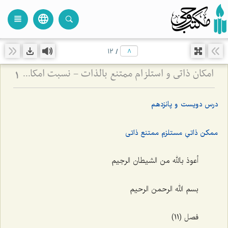
language
view_headline
close
search
12
/
امکان ذاتی و استلزام ممتنع بالذات - نسبت امکان با وجوب و امتناع در فلسفه اسلامی
1
درس دویست و پانزدهم
ممکن ذاتیِ مستلزمِ ممتنع ذاتی
أعوذ بالله من الشیطان الرجیم
بسم الله الرحمن الرحیم
فصل (11)