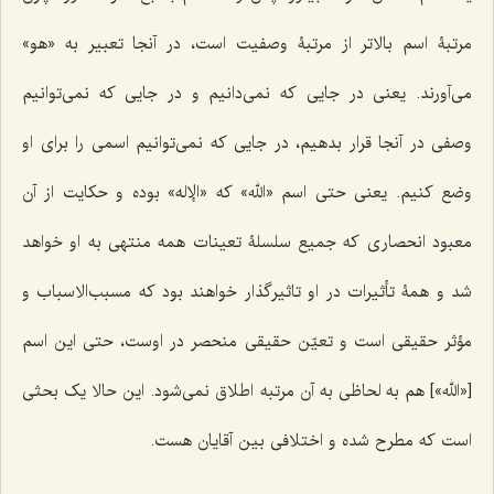
مرتبۀ اسم بالاتر از مرتبۀ وصفیت است، در آنجا تعبیر به «هو»
مى‌آورند. یعنى در جایى که نمى‌دانیم و در جایى که نمى‌توانیم
وصفى در آنجا قرار بدهیم، در جایى که نمى‌توانیم اسمى را براى او
وضع کنیم. یعنى حتى اسم «الله» که «الإله» بوده و حکایت از آن
معبود انحصارى که جمیع سلسلۀ تعینات همه منتهى به او خواهد
شد و همۀ تأثیرات در او تاثیرگذار خواهند بود که مسبب‌الاسباب و
مؤثر حقیقى است و تعیّن حقیقى منحصر در اوست، حتى این اسم
[«الله»] هم به لحاظى به آن مرتبه اطلاق نمى‌شود. این حالا یک بحثى
است که مطرح شده و اختلافى بین آقایان هست.