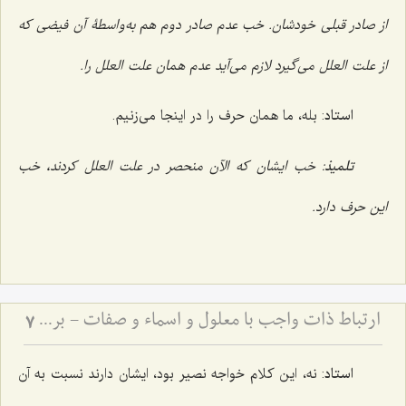
از صادر قبلى خودشان. خب عدم صادر دوم هم به‌واسطۀ آن فیضى که
از علت العلل مى‌گیرد لازم مى‌آید عدم همان علت العلل را.
استاد
: بله، ما همان حرف را در اینجا مى‌زنیم.
تلمیذ
: خب ایشان که الآن منحصر در علت العلل کردند، خب
این حرف دارد.
ارتباط ذات واجب با معلول و اسماء و صفات - بررسی پیوند علت، معلول و فیض الهی
7
استاد
: نه، این کلام خواجه نصیر بود، ایشان دارند نسبت به آن