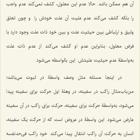
آن هم ممکن باشد. حالا عدم این معلول، کشف نمى‌کند عدم واجب
را بلکه کشف مى‌کند عدم علیت آن علت خودش را. و چون تعلق
وثیق و ارتباطى بین حیثیت علت و بین خود ذات علت وجود دارد با
فرض معلول، بنابراین عدم او کشف مى‌کند از عدم ذات علت
به‌واسطۀ عدم حیثیت علیتش. این بالواسطه می‌شود.
در اینجا مسئله مثل وصف واسطۀ در ثبوت مى‌باشد؛
من‌باب‌مثال راکب در سفینه، در وهلۀ اول حرکت براى سفینه پیدا
مى‌شود، به‌واسطۀ حرکت براى سفینه، حرکت براى راکب در آن سفینه
عارض مى‌شود. این واسطۀ در عروض است که از حرکت یک سفینه،
انسان به حرکت آن راکب انتقال پیدا مى‌کند. خود راکب فى‌حدنفسه