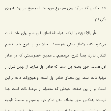
شد. حکمى که مى‌آید روى مجموع من‌حیث المجموع مى‌رود نه روى
یکى تنها.
«أو بالاتّفاق
» یا اینکه به‌واسطۀ اتفاق، این عدم براى علت ثابت
مى‌شود که
بالاتّفاق
یعنى به‌واسطۀ ـ حالا این را شرح هم ندهیم
اشکال ندارد، بعداً شرح مى‌دهیم. ـ همین خصوصیتى که در صادر
اول هست. چون بحث این است که صادر اول عبارت از اولین تنزل از
مرتبۀ ذات است، این ‌معناى صادر اول است. و هیچ‌وقت ذات از این
اسماء و از این صفات خودش که متنازلۀ از مرحلۀ ذات است جدا
نیست؛ به‌عکس سایر اوصاف مثل صادر دوم و سوم و سلسلۀ طولیه