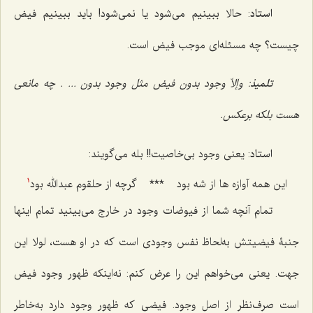
استاد
: حالا ببینیم مى‌شود یا نمى‌شود! باید ببینیم فیض
چیست؟ چه مسئله‌اى موجب فیض است.
تلمیذ
: وإلاّ وجود بدون فیض مثل وجود بدون ... . چه مانعى
هست بلکه برعکس.
استاد
: یعنى وجود بى‌خاصیت!! بله مى‌گویند:
این همه آوازه ها از شه بود
***
گرچه از حلقوم عبدالله بود
1
تمام آنچه شما از فیوضات وجود در خارج مى‌بینید تمام اینها
جنبۀ فیضیتش به‌لحاظ نفس وجودى است که در او هست، لولا این
جهت. یعنى مى‌خواهم این را عرض کنم: نه‌اینکه ظهور وجود فیض
است صرف‌نظر از اصل وجود. فیضى که ظهور وجود دارد به‌خاطر