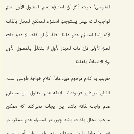
القدوسی
حیث ذَکَرَ أنَّ استلزامَ عدمِ المعلولِ الأولِ عدمَ
1
الواجبِ لذاته لیس یَستوجبُ استلزامَ الممکنِ المحالَ بالذات
لأنّه إنّما استلزَمَ عدمَ علیةِ العلةِ الأولى فقط لا عدمَ ذاتِ
العلةِ الأولى فإنّ ذاتَ المبدإ الأولِ لا یتعَلَّقُ بالمعلولِ الأولِ
لولا الاتّصافُ بالعلیّةِ.
«قریب به کلام مرحوم میرداماد
، کلام خواجۀ طوسی است.
2
ایشان این‌طور فرموده‌اند: اینکه عدم معلول اول مستلزم
عدم واجب لذاته باشد این ایجاب نمى‌کند که ممکن
موجب محال بالذات باشد چون در استلزام عدم ممکن در
آنجا با لحاظ علیت، مستلزم عدم علیت علت أولى است.