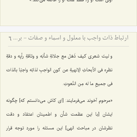
ارتباط ذات واجب با معلول و اسماء و صفات - بررسی پیوند علت، معلول و فیض الهی
6
و لیتَ شعری کیف ذَهَلَ مع جلالةِ شأنِه و وثاقةِ رأیِه و دقةِ
نظرِه فی الأبحاثِ الإلهیةِ عن کونِ الواجبِ لذاتِه واجبًا بالذات
فی جمیعِ ما له مِن النُعوتِ
.
«مرحوم آخوند مى‌فرمایند: [ای کاش می‌دانستم که] چگونه
ایشان [با این عظمت شأن و اطمینان اعتقاد و دقت
نظرشان در مباحث الهی] این مسئله را مورد توجه قرار