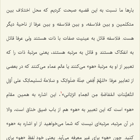
بارها ما نسبت به این قضیه صبحت کردیم که محل اختلاف بین
متکلمین و بین فلاسفه، و بین فلاسفه و بین عرفا از ناحیۀ دیگر
هست. فلاسفه قائل به عینیت صفات با ذات هستند ولى عرفا قائل
به انفکاک هستند و قائل به مرتبه هستند، یعنى مرتبۀ ذات را که
تعبیر از او به مرتبۀ «هو» مى‌کنند یا عالم عماء مى‌کنند که در بعضى
از تعابیر عرفا: «
اللهُمَّ أفِض صِلَةَ صَلَواتِکَ و سَلامَةَ تَسلیماتِکَ على أوَّلِ
التَّعَیُّناتِ المُفاضَةِ مِن العِماءِ الرَّبّانى»
،
‌ این اشاره به همین مقام
1
«هو» است که این تعبیر به «هو» هم از باب ضیق خناق است، والا
در آن مرتبه، مرتبه‌اى نیست که شما مى‌خواهید از او اشاره به «هو»
کنید. چون «هو» براى غیر معرفه مى‌آید. یعنى خود لفظ «هو» براى