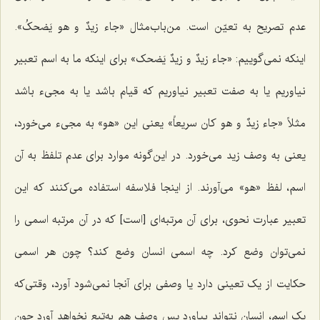
عدم تصریح به تعیّن است. من‌باب‌مثال
«جاء زیدٌ و هو یَضحکُ»
.
اینکه نمى‌گوییم:
«جاء زیدٌ و زیدٌ یَضحک»
براى اینکه ما به اسم تعبیر
نیاوریم یا به صفت تعبیر نیاوریم که قیام باشد یا به مجی‌ء باشد
مثلاً
«جاء زیدٌ و هو کان سریعاً»
یعنى این «هو» به مجی‌ء مى‌خورد،
یعنى به وصف زید مى‌خورد. در این‌گونه موارد براى عدم تلفظ به آن
اسم، لفظ «هو» مى‌آورند. از اینجا فلاسفه استفاده مى‌کنند که این
تعبیر عبارت نحوى، براى آن مرتبه‌اى [است] که در آن مرتبه اسمى را
نمى‌توان وضع کرد. چه اسمى انسان وضع کند؟ چون هر اسمى
حکایت از یک تعینى دارد یا وصفى براى آنجا نمى‌شود آورد، وقتى‌که
یک اسم، انسان نتواند بیاورد پس وصف هم به‌تبع نخواهد آورد چون