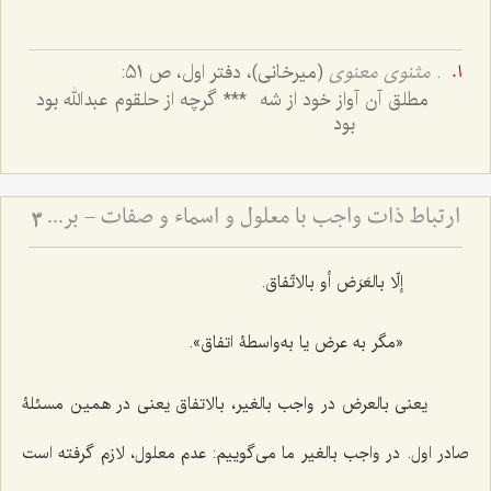
.
مثنوی معنوی
(میرخانی)، دفتر اول، ص 51:
مطلق آن آواز خود از شه
***
گرچه از حلقوم عبدالله بود
بود
ارتباط ذات واجب با معلول و اسماء و صفات - بررسی پیوند علت، معلول و فیض الهی
3
إلّا بالعَرَض أو بالاتّفاق.
«مگر به عرض یا به‌واسطۀ اتفاق».
یعنى بالعرض در واجب بالغیر، بالاتفاق یعنى در همین مسئلۀ
صادر اول. در واجب بالغیر ما مى‌گوییم: عدم معلول، لازم گرفته است