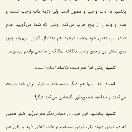
بالنسبه به ذات واجب و معلول است ولى لازمۀ ذات واجب است، و
عدم او پایه را از بیخ خراب مى‌کند. وقتى ‌که شما مى‌گویید: عدم
صادر اول، یعنى خود واجب الوجود هم به‌دنبال کارش مى‌رود، چون
بین صادر اول و بین واجب بالذات انفکاک را ما نمى‌توانیم بپذیریم.
تلمیذ
: ریش خدا هم دست فلاسفه افتاده است!
استاد
: بله، اینها هم دیگر نشسته‌اند و دارند براى خدا درست
مى‌کنند و خدا هم همین‌طور نگاهشان مى‌کند دیگر!
تلمیذ
: ببخشید، این حرف در صوادر دیگر هم مى‌آید. طبق همین
که دو فیض دارند: یکى فیض مستقیم از علت العلل دارند و یکى هم