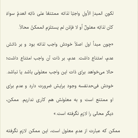
لکونِ المبدإ الأولِ واجبًا لذاته ممتنعًا على ذاتِه العدمُ سواءً
کان لذاتِه معلولٌ أو لا فإذن لم یستلزِم الممکنُ محالاً.
«چون مبدأ اول اصلاً خودش واجب لذاته بود و بر ذاتش
عدم، امتناع داشت. عدم، بر ذات آن واجب امتناع داشت؛
حالا مى‌خواهد براى ذات این واجب معلولى باشد یا نباشد.
خودش فى‌حدنفسه وجود برایش ضرورت دارد و عدم براى
او ممتنع است و به معلولش هم کارى نداریم. ممکن،
دیگر محالی را لازم نگرفته است.»
ممکن که عبارت از عدم معلول است، این ممکن لازم نگرفته