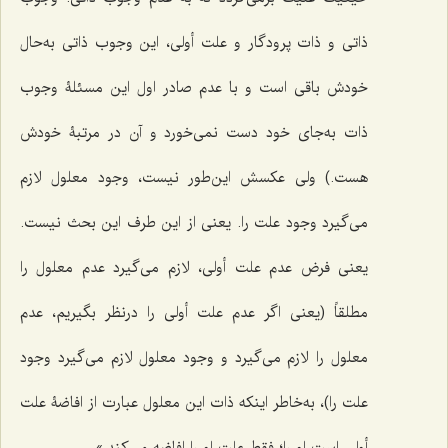
ذاتى و ذات پرودگار و علت أولی، این وجوب ذاتى به‌حال
خودش باقى است و با عدم صادر اول این مسئلۀ وجوب
ذات به‌جاى خود دست نمى‌خورد و آن در مرتبۀ خودش
هست.) ولى عکسش این‌طور نیست، وجود معلول لازم
مى‌گیرد وجود علت را. یعنی از این طرف این بحث نیست.
یعنى فرض عدم علت أولى، لازم مى‌گیرد عدم معلول را
مطلقاً (یعنى اگر عدم علت أولى را درنظر بگیریم، عدم
معلول را لازم مى‌گیرد و وجود معلول لازم مى‌گیرد وجود
علت را)، به‌خاطر اینکه ذات این معلول عبارت از افاضۀ علت
أولى است او را؛ فقط علت او را افاضه مى‌کند.»