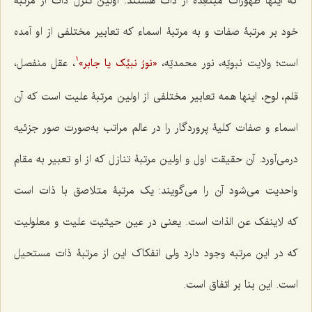
که اینها ظهورات مُبتعِدۀ از ذات هستند. اولین تنزّل ذات از مرتبۀ
خود بر مرتبۀ صفات و به مرتبۀ اسماء که تعابیر مختلفى از او آمده
است؛ ولایت نبویّه، نور محمدیّه،
، عقل منفصل،
«نورُ نبیِّک یا جابر»
1
قلم، لوح، اینها همه تعابیر مختلفى از اولین مرتبۀ علیت است که آن
اسماء و صفات کلیۀ پروردگار را در عالم مراتب به‌صورت صور جزئیه
درمى‌آورد. آن حقیقت اول و اولین مرتبۀ تنازل که از او تعبیر به مقام
واحدیت مى‌شود آن را مى‌گویند: یک مرتبۀ متلاصق با ذات است
که
لاینفک عن الذات
است. یعنى در عین حیثیت علیت و معلولیت
که در این مرتبه وجود دارد ولی انفکاک این از مرتبۀ ذات مستحیل
است. این بنا بر اتفاق است.