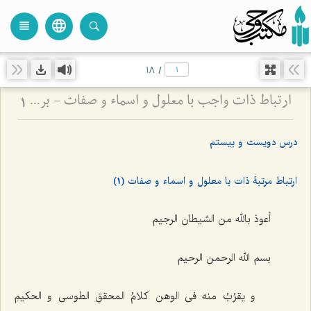
language
view_headline
close
search
18
/
ارتباط ذات واجب با معلول و اسماء و صفات - بررسی پیوند علت، معلول و فیض الهی
1
درس دویست و بیستم
ارتباط مرتبۀ ‌ذات با معلول و اسماء و صفات (1)
أعوذ بالله من الشیطان الرجیم
بسم الله الرحمن الرحیم
و یقرُبُ منه فی الوهن کلامُ المحققِ الطوسی و الحکیمِ