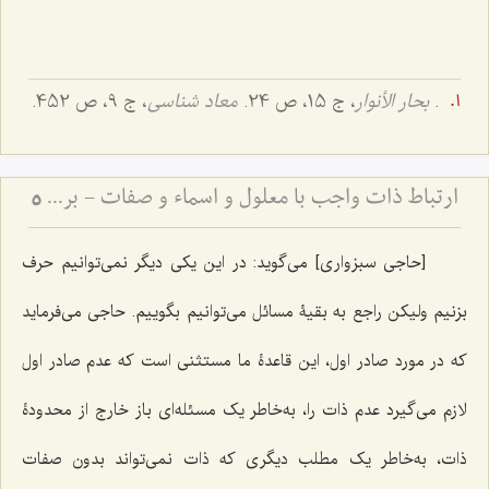
.
بحار الأنوار
، ج ‌15، ص 24.
معاد شناسى
، ج ‌9، ص 452.
ارتباط ذات واجب با معلول و اسماء و صفات - بررسی پیوند علت، معلول و فیض الهی
5
[حاجی سبزواری] مى‌گوید: در این یکى دیگر نمى‌توانیم حرف
بزنیم ولیکن راجع به بقیۀ مسائل می‌توانیم بگوییم. حاجی مى‌فرماید
که در مورد صادر اول، این قاعدۀ ما مستثنى است که عدم صادر اول
لازم مى‌گیرد عدم ذات را، به‌خاطر یک مسئله‌اى باز خارج از محدودۀ
ذات، به‌خاطر یک مطلب دیگرى که ذات نمى‌تواند بدون صفات