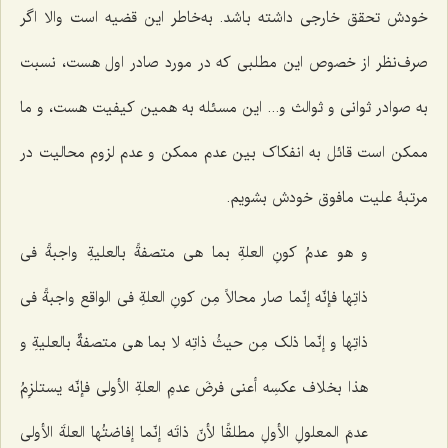
خودش تحقق خارجى داشته باشد. به‌خاطر این قضیه است والا اگر
صرف‌نظر از خصوص این مطلبى که در مورد صادر اول هست، نسبت
به صوادر ثوانى و ثوالث و... این مسئله به همین کیفیت هست، و ما
ممکن است قائل به انفکاک بین عدم ممکن و عدم لزوم محالیت در
مرتبۀ علیت مافوق خودش بشویم.
و هو عدمُ کونِ العلةِ بما هی متصفةً بالعلیةِ واجبةً فی
ذاتِها
فإنّه إنّما صار محالاً مِن کونِ العلةِ فی الواقع واجبةً فی
ذاتِها و إنّما ذلک مِن حیثُ ذاتِه لا بما هی متصفةٌ بالعلیةِ و
هذا بخلاف عکسِه أعنی فرضَ عدمِ العلةِ الأولى فإنّه یستلزِمُ
عدمَ المعلولِ الأولِ مطلقًا لأنّ ذاتَه إنّما إفاضتُها العلةَ الأولى