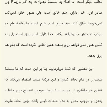
مطلب دیگر است. ما اصلاً به سلسلۀ معلولات چه کار داریم؟! این
صادر اول، خدا داراى اسم خالق است ولى هنوز خلق نمى‌کند
نمى‌خواهد خلق کند. خدا داراى اسم علیم است اما افاضه علم در
مراتب تنزلاتش نمى‌خواهد بکند. خدا داراى اسم رازق است ولى به
کسى هنوز نمى‌خواهد رزق بدهد؛ هنوز خلقى نکرده است که بخواهد
رزق بدهد.
این مطلبى که شما مى‌فرمایید بنا بر این است که ما مسئلۀ
علیت را در عالم لحاظ کنیم، و این مرتبۀ علیت اقتضاء مى‌کند که
فقدان هر حلقه‌اى در این سلسلۀ علیت موجب انفساخ بین حلقات
بعدى و موجب اذعان به عدم حلقات قبلى باشد، چون لحاظ علیت