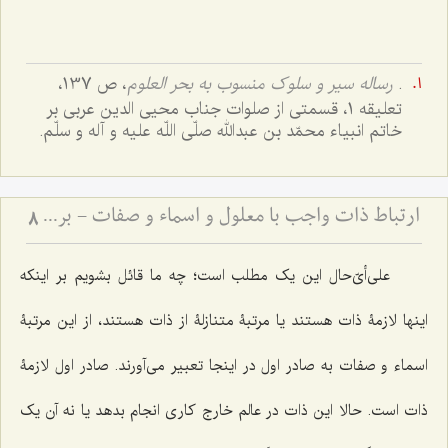
.
رساله سیر و سلوک منسوب به بحر العلوم
، ص 137،
تعلیقه 1، قسمتی از صلوات جناب محیى الدین عربى بر
خاتم انبیاء محمّد بن عبدالله صلّى اللّه علیه و آله و سلّم.
ارتباط ذات واجب با معلول و اسماء و صفات - بررسی پیوند علت، معلول و فیض الهی
8
علی‌أیّ‌حال این یک مطلب است؛ چه ما قائل بشویم بر اینکه
اینها لازمۀ ذات هستند یا مرتبۀ متنازلۀ از ذات هستند، از این مرتبۀ
اسماء و صفات به صادر اول در اینجا تعبیر مى‌آورند. صادر اول لازمۀ
ذات است. حالا این ذات در عالم خارج کارى انجام بدهد یا نه آن یک