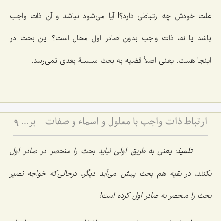
علت خودش چه ارتباطى دارد؟! آیا مى‌شود نباشد و آن ذات واجب
باشد یا نه، ذات واجب بدون صادر اول محال است؟ این بحث در
اینجا هست. یعنى اصلاً قضیه به بحث سلسلۀ بعدى نمى‌رسد.
ارتباط ذات واجب با معلول و اسماء و صفات - بررسی پیوند علت، معلول و فیض الهی
9
تلمیذ
: یعنی به طریق اولی نباید بحث را منحصر در صادر اول
بکنند، در بقیه هم بحث پیش مى‌آید دیگر، درحالی‌که خواجه نصیر
بحث را منحصر به صادر اول کرده است!