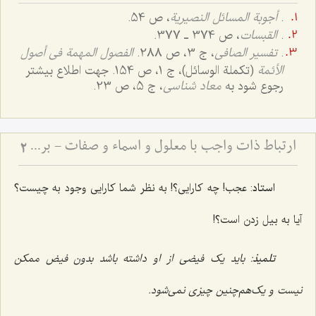
.
أجوبة المسائل النصیریة
، ص 54.
.
القبسات
، ص 374 ـ 377.
.
تفسیر الصافی
، ج ‌3، ص 288.
الفصول المهمة فی أصول
الأئمة
(تکملة الوسائل)، ج ‌1، ص 154. جهت اطلاع بیشتر
رجوع شود به
معاد شناسى
، ج ‌5، ص 23.
ارتباط ذات واجب با معلول و اسماء و صفات - بررسی پیوند علت، معلول و فیض الهی
2
استاد
: عجب! چه کارایى؟! به نظر شما کارایى وجود به چیست؟
آیا به بیل زدن است؟!
تلمیذ
: باید یک فیضى از او داشته باشد بدون فیض ممکن
نیست و یک‌هم‌چنین چیزى نمى‌شود.