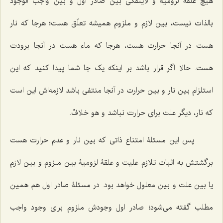
هیچ علقۀ لزومیه و لاینفکّى بین صادر اول و بین واجب الوجود
بالذات نیست، بین لازم و ملزوم همیشه تعلّق هست؛ هرجا که نار
هست در آنجا حرارت هست، هرجا که ماء هست در آنجا برودت
هست. حالا اگر قرار باشد بر اینکه یک‌ جا شما پیدا کنید که این
استلزام بین نار و بین حرارت در آنجا منتفى باشد لازمه‌اش این است
که نار، دیگر علت براى حرارت نباشد و
هو خلافٌ
.
پس این مسئلۀ امتناع ذاتى که بین نار و عدم حرارت هست
برگشتش به اثبات تلازم علیت و علقۀ لزومیۀ بین ملزوم و بین لازم
یا بین علت و بین معلول خواهد بود. در مسئلۀ صادر اول هم همین
مطلب گفته مى‌شود؛ صادر اول وجودش ملزوم براى وجود واجب