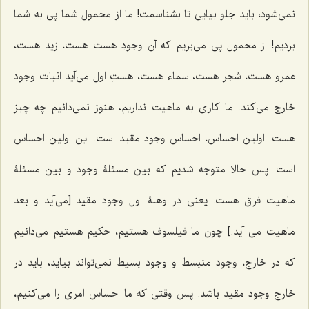
نمى‌شود، باید جلو بیایى تا بشناسمت! ما از محمول شما پى به شما
بردیم! از محمول پی می‌بریم که آن وجودِ هست هست، زید هست،
عمرو هست، شجر هست، سماء هست، هستِ اول مى‌آید اثبات وجود
خارج مى‌کند. ما کارى به ماهیت نداریم، هنوز نمى‌دانیم چه‌ چیز
هست. اولین احساس، احساس وجود مقید است. این اولین احساس
است. پس حالا متوجه شدیم که بین مسئلۀ وجود و بین مسئلۀ
ماهیت فرق هست. یعنى در وهلۀ اول وجود مقید [می‌آید و بعد
ماهیت می آید.] چون ما فیلسوف هستیم، حکیم هستیم مى‌دانیم
که در خارج، وجود منبسط و وجود بسیط نمى‌تواند بیاید، باید در
خارج وجود مقید باشد. پس وقتى که ما احساس امرى را مى‌کنیم،