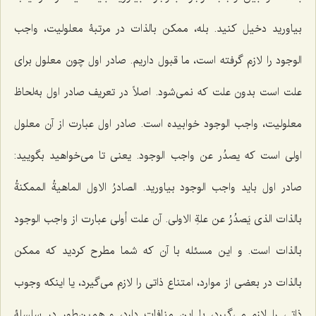
بیاورید دخیل کنید. بله، ممکن بالذات در مرتبۀ معلولیت، واجب
الوجود را لازم گرفته است، ما قبول داریم. صادر اول چون معلول براى
علت است بدون علت که نمى‌شود. اصلاً در تعریف صادر اول به‌لحاظ
معلولیت، واجب الوجود خوابیده است. صادر اول عبارت از آن معلول
اولى است که
یصدُر عن واجب الوجود.
یعنى تا مى‌خواهید بگویید:
صادر اول باید واجب الوجود بیاورید.
الصادرُ الاول الماهیةُ الممکنةُ
بالذات الذى یَصدُرُ عن علةِ الاولى.
آن علت أولى عبارت از واجب الوجود
بالذات است. و این مسئله با آن که شما مطرح کردید که ممکن
بالذات در بعضى از موارد، امتناع ذاتى را لازم مى‌گیرد، یا اینکه وجوب
ذاتى را لازم مى‌گیرد، با این منافات دارد، و همین‌طور در سلسلۀ