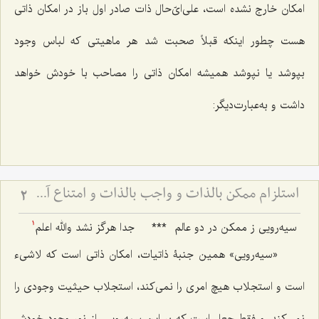
امکان خارج نشده است، على‌اىّ‌حال ذات صادر اول باز در امکان ذاتى
هست چطور اینکه قبلاً صحبت شد هر ماهیتى که لباس وجود
بپوشد یا نپوشد همیشه امکان ذاتى را مصاحب با خودش خواهد
داشت و به‌عبارت‌دیگر:
استلزام ممکن بالذات و واجب بالذات و امتناع آن - بررسی نسبت علیت و معلولیت در ضرورت و امکان
2
سیه‌رویى ز ممکن در دو عالم
***
جدا هرگز نشد والله اعلم
1
«سیه‌رویى» همین جنبۀ ذاتیات، امکان ذاتى است که لاشی‌ء
است و استجلاب هیچ امرى را نمى‌کند، استجلاب حیثیت وجودى را
نمى‌کند. و فقط جعل است که بر این سیه‌رویى، از نور وجود خودش