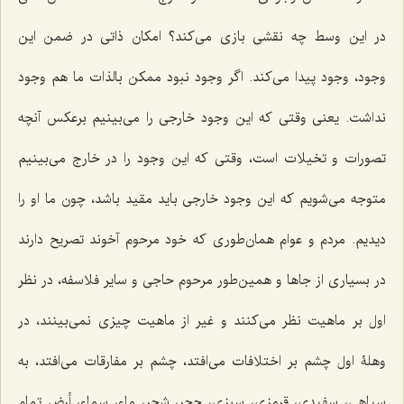
در این وسط چه نقشى بازى مى‌کند؟ امکان ذاتى در ضمن این
وجود، وجود پیدا مى‌کند. اگر وجود نبود ممکن بالذات ما هم وجود
نداشت. یعنى وقتى که این وجود خارجى را مى‌بینیم برعکس آنچه
تصورات و تخیلات است، وقتى که این وجود را در خارج مى‌بینیم
متوجه مى‌شویم که این وجود خارجى باید مقید باشد، چون ما او را
دیدیم. مردم و عوام همان‌طورى که خود مرحوم آخوند تصریح دارند
در بسیارى از جاها و همین‌طور مرحوم حاجى و سایر فلاسفه، در نظر
اول بر ماهیت نظر مى‌کنند و غیر از ماهیت چیزى نمى‌بینند، در
وهلۀ اول چشم بر اختلافات مى‌افتد، چشم بر مفارقات مى‌افتد، به
سیاهى، سفیدى، قرمزى، سبزى، حجر، شجر، ماء، سماء، أرض تمام