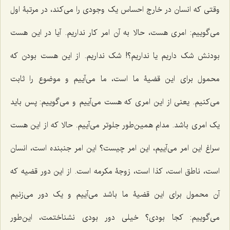
وقتى که انسان در خارج احساس یک وجودى را مى‌کند، در مرتبۀ اول
مى‌گوییم: امرى هست، حالا به آن امر کار نداریم. آیا در این هست
بودنش شک داریم یا نداریم؟! شک نداریم. از این هست بودن که
محمول براى این قضیۀ ما است، ما مى‌آییم و موضوع را ثابت
مى‌کنیم. یعنى از این امرى که هست مى‌آییم و مى‌گوییم: پس باید
یک امرى باشد. مدام همین‌طور جلوتر مى‌آییم. حالا که از این هست
سراغ این امر می‌آییم، این امر چیست؟ این امر جنبنده است، انسان
است، ناطق است، کذا است، زوجۀ مکرمه است. از این دور قضیه که
آن محمول براى این قضیۀ ما باشد مى‌آییم و یک دور مى‌زنیم
می‌گوییم: کجا بودى؟ خیلى دور بودى نشناختمت، این‌طور