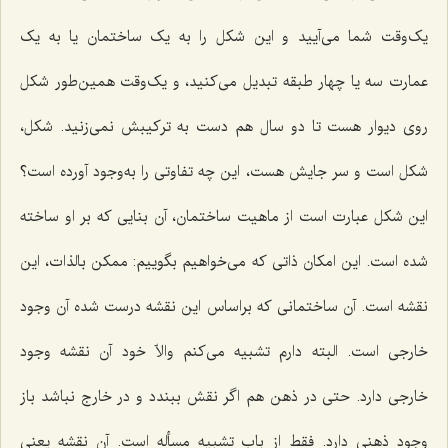
یک‌وقت شما مى‌آیید و این شکل را به یک ساختمان یا به یک
عمارت سه یا چهار طبقه تبدیل مى‌کنید، و یک‌وقت همین‌طور شکل
روى دیوار هست تا دو سال هم دست به ترکیبش نمى‌زنید. شکل،
شکل است و سر جایش هست، این چه تفاوتى را به‌وجود آورده است؟
این شکل عبارت است از ماهیت ساختمان، آن بنایى که بر او ساخته
شده است. این امکان ذاتى که مى‌خواهیم بگوییم: ممکن بالذات، این
نقشه است. آن ساختمانى که براساس این نقشه درست شده آن وجود
خارجى است. البته دارم تشبیه مى‌کنم والاّ خود آن نقشه وجود
خارجى دارد. حتى در ذهن هم اگر نقش ببندد و در خارج نباشد باز
وجود ذهنى دارد. فقط از باب تشبیه مسأله است. آن نقشه یعنى