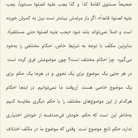
صحیحاً مستوى القامة کذا و کذا یجب علیه الصلوة مستویاً، یجب
علیه الصلوة قاعداً»
، اگر باز مرضش بیشتر است بیل به کمرش خورده
است و اصلاً نمى‌تواند بلند شود
«یجب علیه الصلوة حتى مستلقیاً»
.
بنابراین مکلّف با توجه به شرایط خاص، احکام مختلفى را به‌خود
مى‌گیرد. چرا احکام مختلف است؟ چون موضوعش فرق کرده است.
در هر جایى یک موضوع براى یک نحوى و در هرجا یک حکم براى
یک موضوع خاصى هست. آن‌وقت ما نمى‌توانیم در اینجا احکام
هرکدام از این موضوع‌هاى مختلف را با حکم دیگرى مقایسه کنیم
به‌خاطر این است که‌ حکم، خودش فى‌حد‌نفسه از خودش اختیارى
ندارد، حکم تابع موضوع است. وقتى ‌که موضوع ما در مکلّف اختلاف