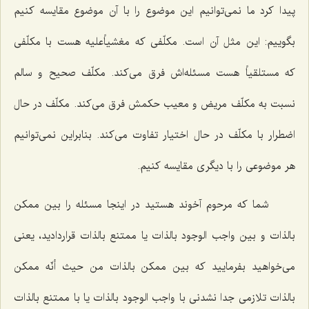
پیدا کرد ما نمى‌توانیم این موضوع را با آن موضوع مقایسه کنیم
بگوییم: این مثل آن است. مکلّفى که
مغشیاًعلیه
هست با مکلّفى
که
مستلقیاً
هست مسئله‌اش فرق مى‌کند. مکلّف صحیح و سالم
نسبت به مکلّف مریض و معیب حکمش فرق مى‌کند. مکلّف در حال
اضطرار با مکلّف در حال اختیار تفاوت مى‌کند. بنابراین نمى‌توانیم
هر موضوعى را با دیگرى مقایسه کنیم.
شما که مرحوم آخوند هستید در اینجا مسئله را بین‌ ممکن
بالذات و بین واجب الوجود بالذات یا ممتنع بالذات قراردادید، یعنى
مى‌خواهید بفرمایید که بین ممکن بالذات من حیث أنّه ممکن‌
بالذات تلازمى جدا نشدنى با واجب الوجود بالذات یا با ممتنع بالذات