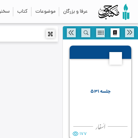
عرفا و بزرگان
موضوعات
کتاب
سخنرا
531
جلسه ۵۳۱
177