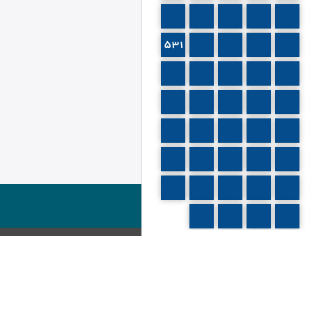
526
525
524
523
522
531
530
529
528
527
536
535
534
533
532
541
540
539
538
537
546
545
544
543
542
551
550
549
548
547
556
555
554
553
552
560
559
558
557
توضیحات
فصل (3) في مناقضة أدلة الزاعمين أن أثر
العلة هي صيرورة الماهية موجودة گفته شده
این جلسه همان جلسه 519 است. صوتی هم