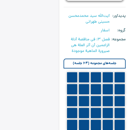
پدیدآور
آیت‌اللَه سید محمدمحسن
حسینی طهرانی
گروه
اسفار
مجموعه
فصل 3: في مناقضة أدلة
الزاعمين أن أثر العلة هي
صيرورة الماهية موجودة
جلسه‌های مجموعه (64 جلسه)
501
500
499
498
497
506
505
504
503
502
511
510
509
508
507
516
515
514
513
512
521
520
519
518
517