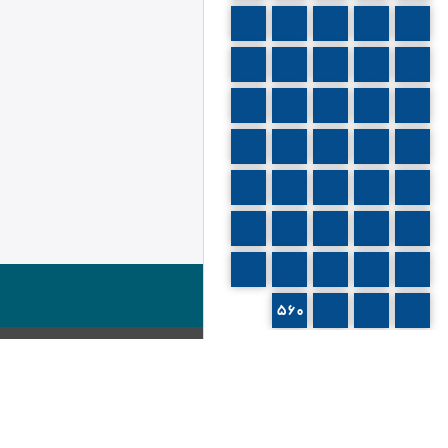
526
525
524
523
522
531
530
529
528
527
536
535
534
533
532
541
540
539
538
537
546
545
544
543
542
551
550
549
548
547
556
555
554
553
552
560
559
558
557
توضیحات
فصل (3) في مناقضة أدلة الزاعمين أن أثر
العلة هي صيرورة الماهية موجودة