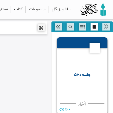
عرفا و بزرگان
موضوعات
کتاب
سخنرا
560
جلسه ۵۶۰
166