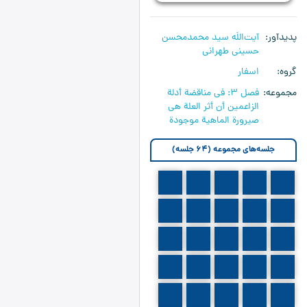
پدیدآور
آیت‌اللَه سید محمدمحسن
حسینی طهرانی
گروه
اسفار
مجموعه
فصل 3: في مناقضة أدلة
الزاعمين أن أثر العلة هي
صيرورة الماهية موجودة
جلسه‌های مجموعه (64 جلسه)
501
500
499
498
497
506
505
504
503
502
511
510
509
508
507
516
515
514
513
512
521
520
519
518
517