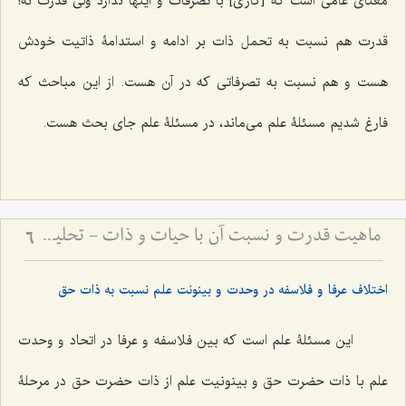
معنای عامی است که [کاری] با تصرفات و اینها ندارد ولی قدرت نه!
قدرت هم نسبت به تحمل ذات بر ادامه و استدامۀ ذاتیت خودش
هست و هم نسبت به تصرفاتی که در آن هست. از این مباحث که
فارغ شدیم مسئلۀ علم می‌ماند، در مسئلۀ علم جای بحث هست.
ماهیت قدرت و نسبت آن با حیات و ذات - تحلیل فلسفیِ تلازمِ قدرت با وجود و نقد اوهام انسانی
6
اختلاف عرفا و فلاسفه در وحدت و بینونت علم نسبت به ذات حق
این مسئلۀ علم است که بین فلاسفه و عرفا در اتحاد و وحدت
علم با ذات حضرت حق و بینونیت علم از ذات حضرت حق در مرحلۀ