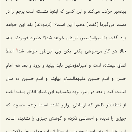
پیغمبر حرکت می‌کند و این کسی که اینجا نشسته است پرچم را در
دست می‌گیرد! [گفت:] عجب! این است؟! [فرمودند:] بله، این خواهد
بود. گفت: یا امیرالمؤمنین این‌طور خواهد شد؟! حضرت فرمودند: بله،
حالا هر کار می‌خواهی بکنی بکن ولی این‌طور خواهد شد!
اصلاً
1
اتفاق نیفتاده است و امیرالمؤمنین باید بیاید و برود و بعد هم امام
حسن و امام حسین علیهماالسّلام بیایند و امام حسین ده سال
امامت کند و بعد در زمان یزید یک‌مرتبه این قضایا اتفاق بیفتد! خب
از نقطه‌نظر ظاهر که ارتباطی برقرار نشده است! چشم حضرت که
چیزی را ندیده و احساسی نکرده و گوشش چیزی را نشنیده است،
این اخبار از مغیبات از چه بابی است؟! از باب همان ربط ملکوتی و