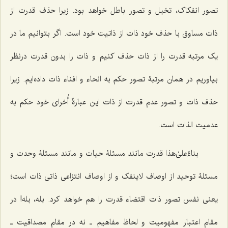
تصور انفکاک، تخیل و تصور باطل خواهد بود. زیرا حذف قدرت از
ذات مساوق با حذف خود ذات از ذاتیت خود است. اگر بتوانیم ما در
یک مرتبه قدرت را از ذات حذف کنیم و ذات را بدون قدرت درنظر
بیاوریم در همان مرتبۀ تصور حکم به انحاء و افناء ذات داده‌ایم. زیرا
حذف ذات و تصور عدم قدرت از ذات این عبارةٌ أُخرای خود حکم به
عدمیت الذات است.
بناءً‌علیٰ‌هذا قدرت مانند مسئلۀ حیات و مانند مسئلۀ وحدت و
مسئلۀ توحید از اوصاف لاینفک و از اوصاف انتزاعی ذاتی ذات است؛
یعنی نفس تصور ذات اقتضاء قدرت را هم خواهد کرد. بله، بله! در
مقام اعتبار مفهومیت و لحاظ مفاهیم ـ نه در مقام مصداقیت ـ