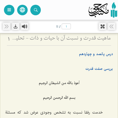
language
view_headline
close
search
11
/
ماهیت قدرت و نسبت آن با حیات و ذات - تحلیل فلسفیِ تلازمِ قدرت با وجود و نقد اوهام انسانی
1
درس پانصد و چهاردهم
بررسی صفت قدرت
أعوذ بالله من الشیطان الرجیم
بسم الله الرحمن الرحیم
خدمت رفقا نسبت به تشخص وجودی عرض شد که مسئلۀ