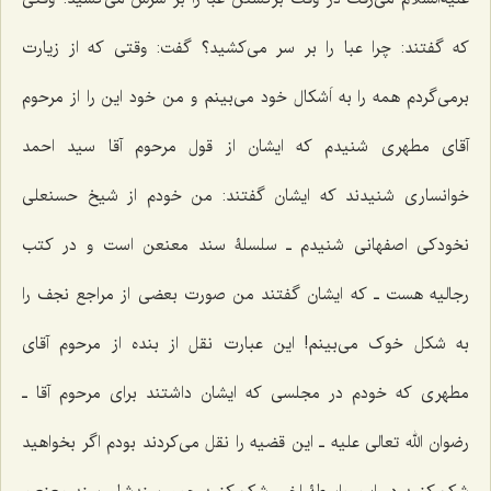
که گفتند: چرا عبا را بر سر مى‌کشید؟ گفت: وقتى که از زیارت
برمى‌گردم همه را به اَشکال خود مى‌بینم و من خود این را از مرحوم
آقاى مطهرى شنیدم که ایشان از قول مرحوم آقا سید احمد
خوانسارى شنیدند که ایشان گفتند: من خودم از شیخ حسنعلى
نخودکی اصفهانی شنیدم ـ سلسلۀ سند معنعن است و در کتب
رجالیه هست ـ که ایشان گفتند من صورت بعضى از مراجع نجف را
به شکل خوک مى‌بینم! این عبارت نقل از بنده از مرحوم آقاى
مطهرى که خودم در مجلسى که ایشان داشتند براى مرحوم آقا ـ
رضوان الله تعالی علیه ـ این قضیه را نقل مى‌کردند بودم اگر بخواهید