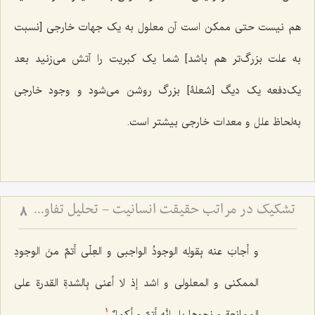
هم نیست حتى ممکن است آن معلول به یک جهات خارجى [نسبت
به علت بزرگ‌تر هم باشد] شما یک کبریت را آتش مى‌زنید بعد
یک‌دفعه یک دیگ [شعلۀ] بزرگ روشن مى‌شود و وجود خارجى
به‌لحاظ علل و معدات خارجى بیشتر است.
تشکیک در مراتب حقیقت انسانیت - تحلیل تفاوت صور ملکوتی افراد بر اساس شدت و ضعف فصل
8
و أجابَ عنه بِقولِه الوجودُ الواجبی و العِلّی‌ أتمٌ منَ الوجودِ
الممکنی و المعلولی و اشد إذ لا أعنی بِالشدةِ القدرةِ على
الممانعةِ و نحوِها بل إنَّه أتمٌ و أکملٌ.
1