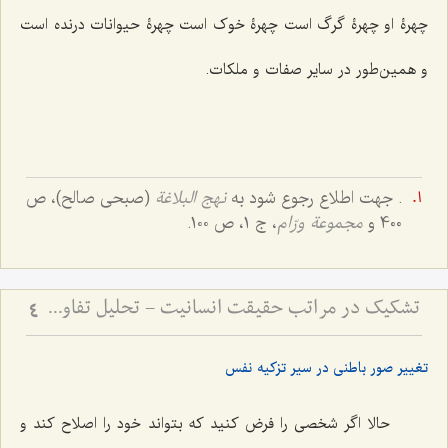
چهرۀ او چهرۀ گرگ است چهرۀ خوک است چهرۀ حیوانات درنده است
و همین‌طور در سایر صفات و ملکات.
. جهت اطلاع رجوع شود به
نهج البلاغة
(صبحی صالح)، ص
400 و
مجموعة ورّام
، ج ۱، ص ۱۰۰.
تشکیک در مراتب حقیقت انسانیت - تحلیل تفاوت صور ملکوتی افراد بر اساس شدت و ضعف فصل
4
تغییر صور باطنی در سیر تزکیه نفس
حالا اگر شخصی را فرض کنید که بتواند خود را اصلاح کند و