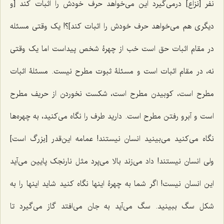
نفر [نزاع] درمى‌گیرد این مى‌خواهد حرف خودش را اثبات کند [و
دیگری هم می‌خواهد حرف خودش را اثبات کند]؟! یک وقتى مسئله
در مقام اثبات حق است خب از چهرۀ شخص پیداست اما یک وقتى
نه، در مقام اثبات است و مسئلۀ ثبوت مطرح نیست. مسئلۀ اثبات
مطرح است، کوبیدن مطرح است، شکست نخوردن از حریف مطرح
است و آبرو رفتن مطرح است. دارید طرف را نگاه مى‌کنید، به چهره‌ها
نگاه می‌کنید مى‌بینید انسان نیستند! عمامه این‌قدر [بزرگ است]
ولى انسان نیستند! داد مى‌زند بالا مى‌پرد مثل نارنجک پایین مى‌آید
این انسان نیست! اگر شما به چهرۀ اینها نگاه کنید شاید اینها را به
شکل سگ ببینید. سگ مى‌آید به جان مى‌افتد گاز مى‌گیرد تا