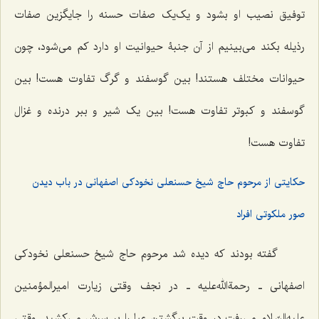
توفیق نصیب او بشود و یک‌یک صفات حسنه را جایگزین صفات
رذیله بکند مى‌بینیم از آن جنبۀ حیوانیت او دارد کم مى‌شود، چون
حیوانات مختلف هستند! بین گوسفند و گرگ تفاوت هست! بین
گوسفند و کبوتر تفاوت هست! بین یک شیر و ببر درنده و غزال
تفاوت هست!
حکایتی از مرحوم حاج شیخ حسنعلى نخودکى اصفهانى در باب دیدن
صور ملکوتی افراد
گفته بودند که دیده شد مرحوم حاج شیخ حسنعلى نخودکى
اصفهانى ـ رحمة‌الله‌علیه ـ در نجف وقتى زیارت امیرالمؤمنین
علیه‌السّلام مى‌رفت در وقت برگشتن عبا را بر سرش مى‌کشید. وقتى