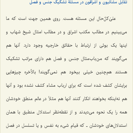
تقابل مشائیون و اشراقون در مسئلۀ تشکیک جنس و فصل
علىٰ‌کلّ‌حال این مسئله هست. روی همین جهت است که ما
مى‌بینیم در مطالب مکتب اشراق و در مطالب امثال شیخ شهاب و
اینها یک بوئى از ارتباط با حقائق خارجیه وجود دارد. آنها ‌هم
می‌گویند که من‌باب‌مثال جنس و فصل هم داراى مراتب تشکیک
هستند هم‌چنین خیلى بیخود هم نمى‌گویند! بالأخره چیزهایى
برایشان کشف شده است که براى ارباب مشاء کشف نشده بود و آنها
هم نه‌اینکه بخواهند انکار کنند آنها هم مثلاً در عالم منطق خودشان
همه را یک نحوه مى‌دیدند و از نقطه‌نظر استدلال منطبق با همان
استدلال‌های خودشان ـ که قیام شی‌ء به نفس و یا تسلسل در فصل