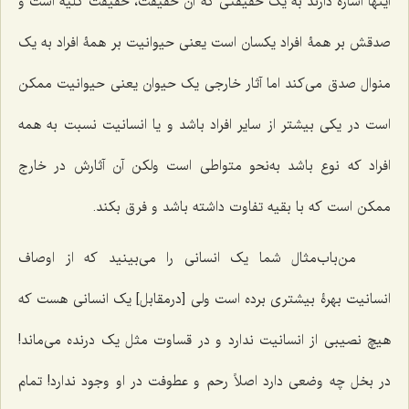
اینها اشاره دارند به یک حقیقتى که آن حقیقت، حقیقت کلیه است و
صدقش بر همۀ افراد یکسان است یعنى حیوانیت بر همۀ افراد به یک
منوال صدق مى‌کند اما آثار خارجى یک حیوان یعنى حیوانیت ممکن
است در یکى بیشتر از سایر افراد باشد و یا انسانیت نسبت به همه
افراد که نوع باشد به‌نحو متواطى است ولکن آن آثارش در خارج
ممکن است که با بقیه تفاوت داشته باشد و فرق بکند.
من‌باب‌مثال شما یک انسانى را مى‌بینید که از اوصاف
انسانیت بهرۀ بیشترى برده است ولی [درمقابل] یک انسانى هست که
هیچ نصیبى از انسانیت ندارد و در قساوت مثل یک درنده مى‌ماند!
در بخل چه وضعى دارد اصلاً رحم و عطوفت در او وجود ندارد! تمام