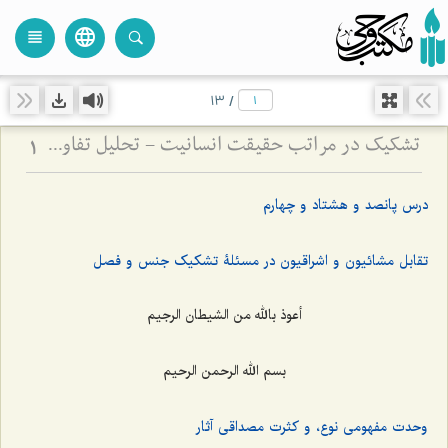
language
view_headline
close
search
13
/
تشکیک در مراتب حقیقت انسانیت - تحلیل تفاوت صور ملکوتی افراد بر اساس شدت و ضعف فصل
1
درس پانصد و هشتاد و چهارم
تقابل مشائیون و اشراقیون در مسئلۀ تشکیک جنس و فصل
أعوذ بالله من الشیطان الرجیم
بسم الله الرحمن الرحیم
وحدت مفهومی نوع، و کثرت مصداقی آثار