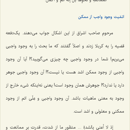
اتمّیت وجود واجب از ممکن
مرحوم صاحب اشراق از این اشکال جواب مى‌دهند. یک‌دفعه
قضیه را به کربلا زدند و اصلاً گفتند که ما بحث را به وجود واجبی
مى‌بریم! شما در وجود واجبى چه چیزی مى‌گویید؟! آیا آن وجود
واجبى از وجود ممکن اشد هست یا نیست؟! آن وجود واجبى جوهر
دارد یا ندارد؟! جوهرش همان وجود است! یعنى نه‌اینکه شىء خارج از
وجود به معنى ماهیات باشد. آن وجود واجبى و عِلّى اتم از وجود
ممکنى و معلولى و اشد است.
إذ لا أعنی بِالشدةِ ...
منظور ما از شدت، قدرت بر ممانعت و