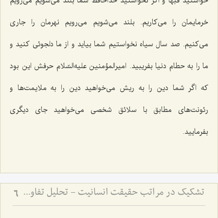
خواستید فبها و اگر نخواستید خداحافظ شما بلند مى‌شویم مى‌رویم
خرمایمان را مى‌کاریم. بلند مى‌شویم مى‌رویم نهرمان را جارى
مى‌کنیم. صد سال سیاه نخواستیم شما بیاید و از ما دلجوئى کنید و
ما را به حطام دنیا بفریبید. امیرالمؤمنین علیه‌السّلام حرفش این بود
که اگر شما دین را به ریش مى‌خواهید دین را به ملایمت‌ها و
رئونت‌های مطابق با سلائق شخصى می‌خواهید جای دیگری
بفرمایید.
تشکیک در مراتب حقیقت انسانیت - تحلیل تفاوت صور ملکوتی افراد بر اساس شدت و ضعف فصل
6