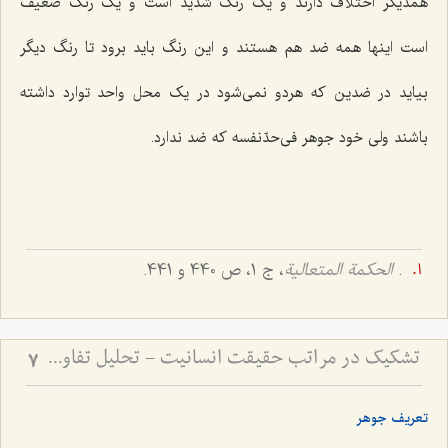
همدیگر اختلاف دارند و یک رنگ شدید است و یک رنگ ضعیف
است اینها همه ضد هم هستند و این رنگ باید برود تا رنگ دیگر
بیاید در ضدین که هردو نمى‌شود در یک محل واحد توارد داشته
باشند ولى خود جوهر فى‌حدّنفسه که ضد ندارد.
.
الحکمة المتعالية
، ج 1، ص 440 و 441.
تشکیک در مراتب حقیقت انسانیت - تحلیل تفاوت صور ملکوتی افراد بر اساس شدت و ضعف فصل
7
تعریف جوهر