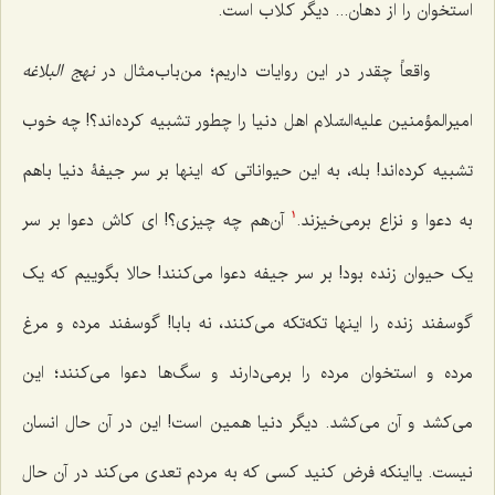
استخوان را از دهان... دیگر کلاب است.
واقعاً چقدر در این روایات داریم؛ من‌باب‌مثال در
نهج البلاغه
امیرالمؤمنین علیه‌السّلام اهل دنیا را چطور تشبیه کرده‌اند؟! چه خوب
تشبیه کرده‌اند! بله، به این حیواناتى که اینها بر سر جیفۀ دنیا باهم
به دعوا و نزاع برمى‌خیزند.
آن‌‌هم چه چیزی؟! اى کاش دعوا بر سر
1
یک حیوان زنده بود! بر سر جیفه دعوا مى‌کنند! حالا بگوییم که یک
گوسفند زنده را اینها تکه‌تکه مى‌کنند، نه بابا! گوسفند مرده و مرغ
مرده و استخوان مرده را برمى‌دارند و سگ‌ها دعوا مى‌کنند؛ این‌
مى‌کشد و آن مى‌کشد. دیگر دنیا همین است! این در آن حال انسان
نیست. یااینکه فرض کنید کسى که به مردم تعدى مى‌کند در آن حال