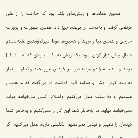
همین عمامه‌ها و ریش‌هاى بلند بود که خلافت را از على
مرتضى گرفت و به‌دست آن بى‌همه‌چیز داد. همین ظهورات و بروزات
خارجى و همین بیا و بروها و همین‌ها بود! امیرالمؤمنین علیه‌السّلام
دنبال ریش دراز کردن نبود، یک ریش به یک اندازه‌اى که نه تا [ناف]
برسد و... عمامه را دو مرتبه دور سر خودش می‌پیچید و تمام. او نیاز
به بلند کردن ریش و عمامه طَبَق نداشت! او مى‌گفت که ما همین
هستیم و به سنت عمل مى‌کنیم والسّلام! کسى مى‌خواهد بیاید
نمى‌خواهد نیاید. ما به‌خاطر شما این کار را نمى‌کنیم و به‌خاطر شما
دینمان را تغییر و تبدیل نمى‌دهیم. تکلیفى داریم عمل مى‌کنیم اگر