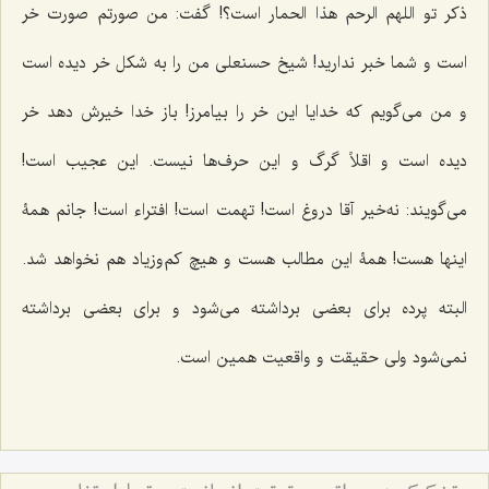
ذکر تو
اللهم الرحم هذا الحمار
است؟! گفت: من صورتم صورت خر
است و شما خبر ندارید! شیخ حسنعلى من را به شکل خر دیده است
و من مى‌گویم که خدایا این خر را بیامرز! باز خدا خیرش دهد خر
دیده است و اقلاً گرگ و این حرف‌ها نیست. این عجیب است!
می‌گویند: نه‌خیر آقا دروغ است! تهمت است! افتراء است! جانم همۀ
اینها هست! همۀ این مطالب هست و هیچ کم‌وزیاد هم نخواهد شد.
البته پرده براى بعضى برداشته مى‌شود و براى بعضى برداشته
نمى‌شود ولى حقیقت و واقعیت همین است.