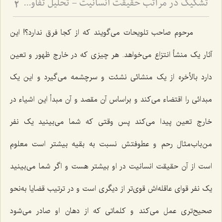
تشکیک در مراتب حقیقت انسانیت - تحلیل تفاوت صور ملکوتی افراد بر اساس شدت و ضعف فصل
2
مرحوم صاحب تلویحات مى‌گویند که از کجا فرق ندارد؟! این‌
آثار یک منشأ انتزاع مى‌خواهد. هر چیزى که در خارج ظهور و تعین
دارد بالأخره از یک منشائى نشئت و سرچشمه مى‌گیرد و این یک
مبدائى را اقتضاء مى‌کند و براساس آن مقصد و آن مبدأ این اشیاء در
خارج تعین پیدا مى‌کند پس وقتى که شما مى‌بینید یک نفر
من‌باب‌مثال رحم و عطوفتش نسبت به بقیه بیشتر است معلوم
است از آن حقیقت انسانیت در او بیشتر هست و اگر شما مى‌بینید
یک نفر قواى عاقله‌اش قوی‌تر از دیگرى است و در ترتیب قضایا به‌نحو
صحیح‌تری عمل مى‌کند و کلماتى که از دهان او صادر مى‌شود