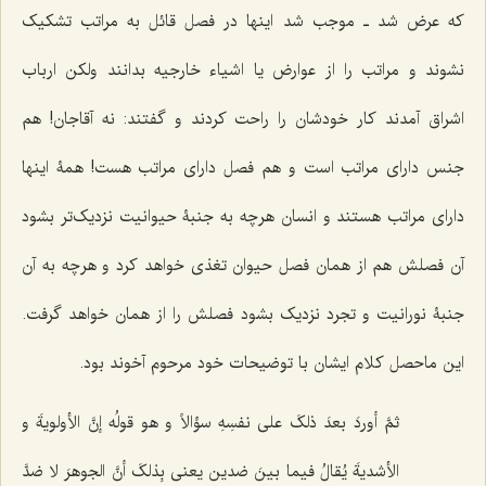
که عرض شد ـ موجب شد اینها در فصل قائل به مراتب تشکیک
نشوند و مراتب را از عوارض یا اشیاء خارجیه بدانند ولکن ارباب
اشراق آمدند کار خودشان را راحت کردند و گفتند: نه آقاجان! هم
جنس داراى مراتب است و هم فصل داراى مراتب هست! همۀ‌ اینها
داراى مراتب هستند و انسان هرچه به جنبۀ حیوانیت نزدیک‌تر بشود
آن فصلش هم از همان فصل حیوان تغذى خواهد کرد و هرچه به آن
جنبۀ نورانیت و تجرد نزدیک بشود فصلش را از همان خواهد گرفت.
این ماحصل کلام ایشان با توضیحات خود مرحوم آخوند بود.
ثمَّ أوردَ بعدَ ذلکَ على نفسِهِ سؤالاً و هو قولُه إنَّ الأولویةَ و
الأشدیةَ یُقالُ‌ فیما بینَ ضدین یعنی بِذلکَ أنَّ الجوهرَ لا ضدَّ