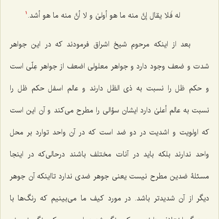
له فَلا یقال إنَّ منه ما هو أولىٰ و لا أنَّ منه ما هو أشد.
1
بعد از اینکه مرحوم شیخ اشراق فرمودند که در این جواهر
شدت و ضعف وجود دارد و جواهر معلولى اضعف از جواهر عِلّى است
و حکم ظل را نسبت به ذی الظل دارند و عالم اسفل حکم ظل را
نسبت به عالم أعلىٰ دارد ایشان سؤالى را مطرح مى‌کند و آن این است
که اولویت و اشدیت در دو ضد است که در آن واحد توارد بر محل
واحد ندارند بلکه باید در آنات مختلف باشند درحالى‌که در اینجا
مسئلۀ ضدین مطرح نیست یعنى جوهر ضدى ندارد تااینکه آن جوهر
دیگر از آن شدیدتر باشد. در مورد کیف ما مى‌بینیم که رنگ‌ها با