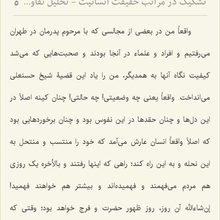
تشکیک در مراتب حقیقت انسانیت - تحلیل تفاوت صور ملکوتی افراد بر اساس شدت و ضعف فصل
5
واقعاً من در بعضى از مجالسى که با مرحوم پدرمان در طهران
مى‌رفتیم و افراد و علماء در آنجا بودند و صحبت‌هایى که مى‌شد
کیفیت نگاه آنها به همدیگر، من را یاد این قضیۀ شیخ حسنعلى
مى‌انداخت. واقعاً یعنى چه وضعیتى! چه حالتى! چنان کینه اصلاً در
این دل‌ها و چنان حقدها در این نفوس بود و چنان برخوردهایى بود
که اصلاً واقعاً انسان عارش مى‌آمد که خود را منتسب و منتحل به
این نحله و به این راه کند؛ راهى که اینها رفتند و بالأخره یک روزى
هم مردم مى‌فهمند و فهمیده‌اند و بیشتر هم خواهند فهمید!
إن‌شاءالله آن روز، روز ظهور حضرت و فرج خواهد بود؛ وقتى که