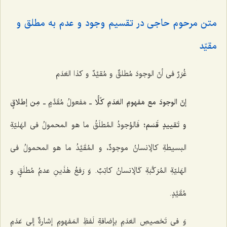
متن مرحوم حاجی در تقسیم وجود و عدم به مطلق و
مقیّد
غُرَرٌ فی أنّ الوجودَ مُطلقٌ و مُقیَّدٌ و کذا العَدَم‌
إنّ الوجودَ مع مَفهومِ العَدَمِ کُلًّا
ـ مَفعولُ مُقَدَّمٍ ـ
مِن إطلاقٍ
و تَقییدٍ قَسَم
؛ فَالوُجودُ المُطلَقُ ما هو المحمولُ فی الهَلیّةِ
البسیطةِ کالإنسانُ موجودٌ، و المُقَیَّدُ ما هو المحمولُ فی
الهَلیّةِ المُرَکَّبَةِ کَالإنسانُ کاتِبٌ. وَ رَفعُ هٰذَینِ عدمُ مُطلَقٍ و
مُقَیَّدٍ.
وَ فی تَخصیصِ العَدَمِ بإضافةِ لَفظِ المَفهومِ إشارةٌ إلی عَدَمِ