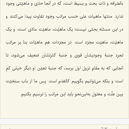
بالصّرافه و ذات بحت و بسیط است، که در آنجا حدّی و ماهیّتی وجود
ندارد. منتها ماهیات علی حَسَب مراتبِ وجود تفاوت پیدا می‌کنند و
در این مسئله بحثی نیست؛ یک ماهیّت، ماهیّت مادّی است، و یک
ماهیّت، ماهیّت مجرّد است. در مجرّدات هم ماهیّات بنا بر مراتب
تجرد جنبۀ وجودیشان قوی و جنبۀ کثرتشان ضعیف می‌شود، تا
آنجایی که به مقامِ نزول اول برسد، که جنبۀ تعیّن او دیگر خیلی کم
است و بلکه می‌توانیم بگوییم کالعَدَم است. پس ما از باب سنخیّت
بین علّت و معلول به‌این‌نحو باید این مراتب را ترسیم بکنیم.