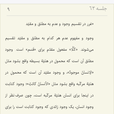
جلسه ۶۳
9
«غرر در تقسیم وجود و عدم به مطلق و مقیّد
وجود و مفهوم عدم هر کدام به مطلق و مقیّد تقسیم
می‌شوند. «
کُلًّا
» مفعول مقدّم برای «
قَسَم
» است. وجود
مطلق آن است که محمولِ در هلیّة بسیطه واقع بشود مثل
«
الإنسانُ موجودٌ
»، و وجود مقیّد آن است که محمولِ در
هلیّة مرکّبه واقع بشود مثل «
الأنسانُ کاتبٌ
»؛ وجود کتابت
در اینجا برای انسان هلیّة مرکّبه است، چون صرف نظر از
وجود انسان، یک وجود زائدی که وجود کتابت است را برای