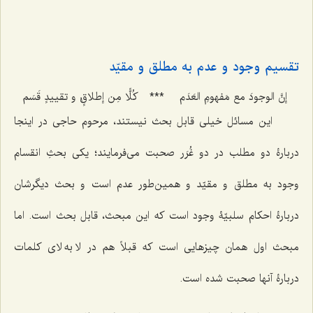
تقسیم وجود و عدم به مطلق و مقیّد
إنَّ الوجودَ مع مَفهومِ العَدَم
***
کُلًّا مِن إطلاقٍ و تقییدٍ قَسَم
1
این مسائل خیلی قابل بحث نیستند، مرحوم حاجی در اینجا
دربارۀ دو مطلب در دو غُرَر صحبت می‌فرمایند؛ یکی بحثِ انقسام
وجود به مطلق و مقیّد و همین‌طور عدم است و بحث دیگرشان
دربارۀ احکام سلبیّۀ وجود است که این مبحث، قابل بحث است. اما
مبحث اول همان چیزهایی است که قبلاً هم در لا به لای کلمات
دربارۀ آنها صحبت شده است.