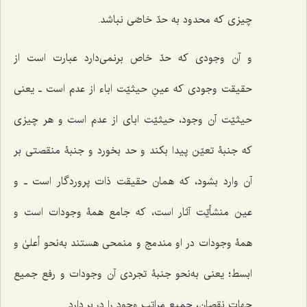
چیزی که محدود به حدّ خاصّی نباشد.
و آن وجودی که حدّ خاص برنمی‌دارد عبارت است از
حقیقت وجودی که عینِ حیثیّت اباء از عدم است ـ یعنی
حیثیّت آن وجود، حیثیّت ابای از عدم است و هر چیزی
که جنبۀ تعیّن پیدا بکند و حد بخورد و جنبۀ منقصتی بر
آن وارد بشود، که همان حقیقت ذات پروردگار است ـ و
عین منشأیّت آثار است، که جامع همۀ وجودات است و
همۀ وجودات در او مندمج و منمحی هستند به‌نحو أعلیٰ و
ابسط؛ یعنی به‌نحو جنبۀ تجردی آن وجودات و رفع جمیع
جهات نقصان، جمیع مراتب وجود را در بر دارد.