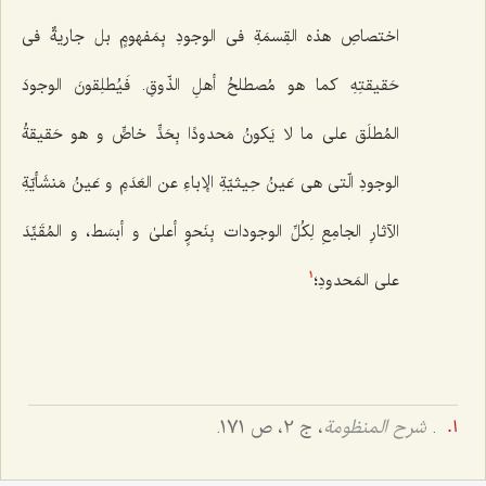
اختصاصِ هذه القِسمَةِ فی الوجودِ بِمَفهومٍ بل جاریةٌ فی
حَقیقتِهِ کما هو مُصطلحُ أهلِ الذّوقِ. فَیُطلِقونَ الوجودَ
المُطلَق علی ما لا یَکونُ مَحدودًا بِحَدٍّ خاصٍّ و هو حَقیقةُ
الوجودِ الّتی هی عَینُ حِیثیّةِ الإباءِ عن العَدَمِ و عَینُ مَنشَأیّةِ
الآثارِ الجامِعِ لِکُلِّ الوجودات بِنَحوٍ أعلیٰ و أبسَط، و المُقَیِّدَ
علی المَحدودِ؛
1
.
شرح المنظومة
، ج 2، ص 171.