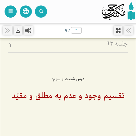
language
view_headline
close
search
9
/
جلسه ۶۳
1
درس شصت و سوم:
تقسیم وجود و عدم به مطلق و مقیّد