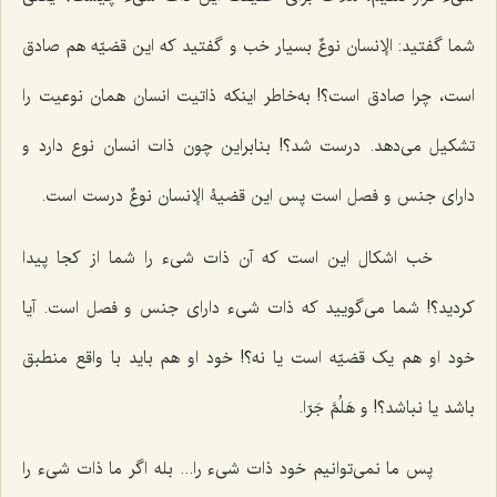
شما گفتید:
الإنسان نوعٌ
بسیار خب و گفتید که این قضیّه هم صادق
است، چرا صادق است؟! به‌خاطر اینکه ذاتیت انسان همان نوعیت را
تشکیل می‌دهد. درست شد؟! بنابراین چون ذات انسان نوع دارد و
دارای جنس و فصل است پس این قضیۀ
الإنسان نوعٌ
درست است.
خب اشکال این است که آن ذات شیء را شما از کجا پیدا
کردید؟! شما می‌گویید که ذات شیء دارای جنس و فصل است. آیا
خود او هم یک قضیّه است یا نه؟! خود او هم باید با واقع منطبق
باشد یا نباشد؟!
و هَلُمَّ جَرّا
.
پس ما نمی‌توانیم خود ذات شیء را... بله اگر ما ذات شیء را