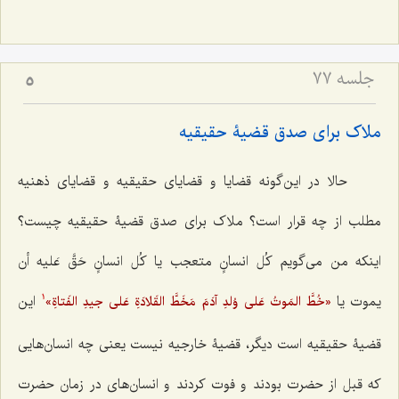
جلسه ۷۷
5
ملاک برای صدق قضیۀ حقیقیه
حالا در این‌گونه قضایا و قضایای حقیقیه و قضایای ذهنیه
مطلب از چه قرار است؟ ملاک برای صدق قضیۀ حقیقیه چیست؟
اینکه من می‌گویم
کُل انسانٍ متعجب
یا
کُل انسانٍ حَقَّ عَلیه أن
یموت
یا
این
«خُطَّ المَوتُ عَلی وُلدِ آدَمَ مَخَطَّ القَلادَةِ عَلی جیدِ الفَتاةِ»
1
قضیۀ حقیقیه است دیگر، قضیۀ خارجیه نیست یعنی چه انسان‌هایی
که قبل از حضرت بودند و فوت کردند و انسان‌های در زمان حضرت