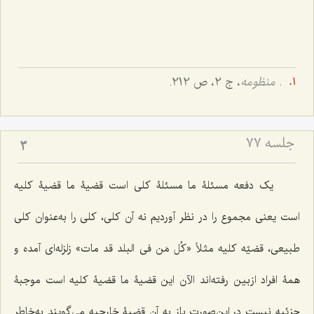
.
منظومه
، ج 2، ص 212.
جلسه ۷۷
3
یک دفعه مسئلۀ ما مسئلۀ کلی است قضیۀ ما قضیۀ کلیه
است یعنی مجموع را در نظر آوردیم نه آن کلی، کلی را به‌عنوان کلی
طبیعی، قضیّه کلیه مثلاً «
کُل مَن فی البلد قد مات»
زلزله‌ای آمده و
همۀ افراد ازبین رفته‌اند الآن این قضیۀ ما قضیۀ کلیه است موجبۀ
جزئیه نیست در این‌صورت باز به آن قضیۀ خارجیه می‌گویند به‌خاطر