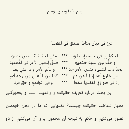
بسم الله الرحمن الرّحیم
غررٌ فی بیانِ مناطِ الصّدقِ فی القضیّةِ.
الحکمُ إن فی خارجیةٍ صَدَق‌
***
مثلُ الحقیقیةِ لِلعین انطَبَق‌
و حقُّه مِن نسبةٍ حکمیةٍ
***
طبقٌ لِنفسِ الأمر فی الذِّهنیة
بِحدِّ ذاتِ الشـی‌ءِ نفسُ الأمر حدّ
***
و عالَمُ الأمرِ و ذا عقلِ یعد
مِن خارجٍ أعمّ إذ لِلذِّهن عَمّ‌
***
کَما مِنَ الذِّهنی مِن وجهٍ أعَم‌
إذ فی صوادِقِ القضایا صَدَقا
***
و فی کواذبِ و حق فَرَقا
1
این بحث دربارۀ تعریف حقیقت و واقعیت است و به‌طورکلی
معیار شناخت حقیقت چیست؟ قضایایی که ما در ذهن خودمان
تصور می‌کنیم و حکم به ثبوت آن محمول برای آن می‌کنیم از دو