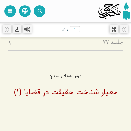
language
view_headline
close
search
13
/
جلسه ۷۷
1
درس هفتاد و هفتم:
معیار شناخت حقیقت در قضایا (1)