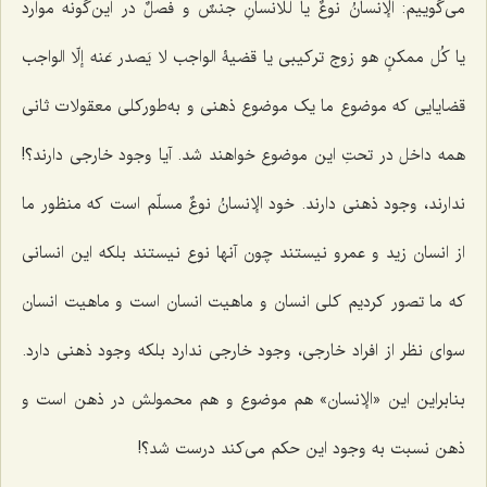
می‌گوییم:
الإنسانُ نوعٌ
یا
للانسانِ جنسٌ و فصلٌ
در این‌گونه موارد
یا
کُل ممکنٍ هو زوج ترکیبی
یا قضیۀ
الواجب لا یَصدر عَنه إلّا الواجب
قضایایی که موضوع ما یک موضوع ذهنی و به‌طورکلی معقولات ثانی
همه داخل در تحتِ این موضوع خواهند شد. آیا وجود خارجی دارند؟!
ندارند، وجود ذهنی دارند. خود
الإنسانُ نوعٌ
مسلّم است که منظور ما
از انسان زید و عمرو نیستند چون آنها نوع نیستند بلکه این انسانی
که ما تصور کردیم کلی انسان و ماهیت انسان است و ماهیت انسان
سوای نظر از افراد خارجی، وجود خارجی ندارد بلکه وجود ذهنی دارد.
بنابراین این «
الإنسان
» هم موضوع و هم محمولش در ذهن است و
ذهن نسبت به وجود این حکم می‌کند درست شد؟!