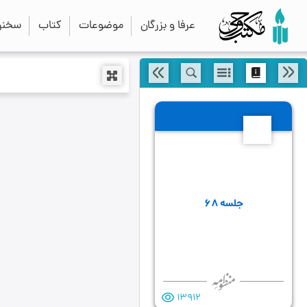
عرفا و بزرگان
موضوعات
کتاب
سخنرا
68
جلسه ۶۸
13912