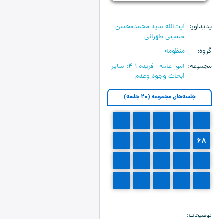
پدیدآور
آیت‌اللَه سید محمدمحسن
حسینی طهرانی
گروه
منظومه
مجموعه
امور عامه - فریده ۱-۴:‌ سایر
ابحاث وجود وعدم
جلسه‌های مجموعه (20 جلسه)
67
66
65
64
63
72
71
70
69
68
77
76
75
74
73
82
81
80
79
78
توضیحات