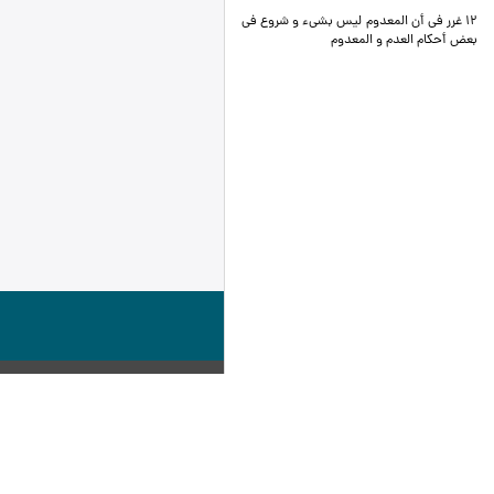
12 غرر في أن المعدوم ليس بشي‏ء و شروع في
بعض أحكام العدم و المعدوم‏