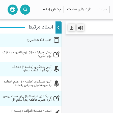
صوت
تازه های سایت
پخش زنده
language
اسناد مرتبط
کتاب اللَه شناسی ج1
بحثی دربارۀ «مالِکِ یَومِ الدّین» و «مَلِکِ 
یَومِ الدّین» 
آیین رستگاری (جلسه 1) : هدف 
پروردگار از خلقت انسان 
آیین رستگاری (جلسه 2) : عدم التفات 
به غیرخدا براى رسیدن به خدا
جايگاه زن در اسلام از بيان دخت پيامبر 
اكرم حضرت فاطمه زهرا سلام اللَ...
اسفار - مقدمة المؤلف : جلسه ۱: 