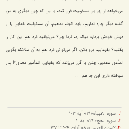
می‌خواهد از زیر بار مسئولیت فرار كند، با این كه چون دیگری به من
گفته دیگر چاره نداریم، باید انجام بدهیم، آن مسئولیت خدایی را از
دوش خودش بردارد بیاندازد، فردا چی؟ می‌توانید فردا هم این كار را
بكنید؟ بفرمایید برو بكن، اگر می‌توانی فردا هم به آن ملائكه بگویی
المأمور معذور، چنان با گرز می‌زنند كه بخوابی، المأمور معذور؟! پدر
سوخته داری این جا هم ... .
سوره الانبياء«٢١» آيه ١٠٣
سوره الحج«٢٢» آيه ٢
٢سوره العبس«٨٠» آيات ٣٤ تا ٣٧