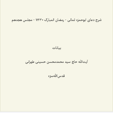
شرح دعای ابوحمزه ثمالی - رمضان المبارک 1430 - مجلس هجدهم
بیانات
آیت‌اللَه حاج سيد محمد‌محسن حسينی طهرانی
قدس‌الله‌سرّه