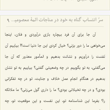
سرّ انتساب گناه به خود در مناجات ائمۀ معصومین علیهم السلام (2)
9
آن جا برای آن فرد بیچاره بازی درآوردی و فلان، اینجا
می‌خواهی ما را دور بزنی؟ خیال كردی این جا دنیا است؟! بیاییم آن
نَفسَت را درآوریم و نشانت بدهیم و المأمور معذور كه آن جا
می‌گفتی، به تو بگوییم در چه وضعیتی گفتی؟ بیاییم به تو نشان
بدهیم در هنگام انجام عمل خلاف و جنایت، تو در چه تفكراتی
بودی؟ و در چه تخیلاتی بودی؟ ما را داری گول می‌زنی؟ ما ملائكه
را؟ بفرما این شناسنامه تو، این نفست و این موقعیت تو، چه