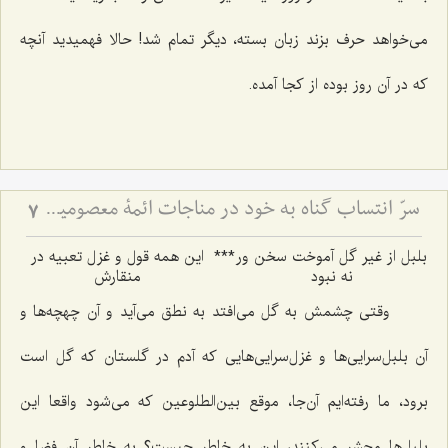
می‌خواهد حرف بزند زبان بسته، دیگر تمام شد! حالا فهمیدید آنچه
كه در آن روز بوده از كجا آمده.
سرّ انتساب گناه به خود در مناجات ائمۀ معصومین علیهم السلام (2)
7
بلبل از غیر گل آموخت سخن ور
***
این همه قول و غزل تعبیه در
نه نبود
منقارش‌
وقتی چشمش به گل می‌افتد به نطق می‌آید و آن چهچه‌ها و
آن بلبل‌سرایی‌ها و غزل‌سرایی‌هایی كه آدم در گلستان كه گل است
برود، ما رفته‌ایم آن‌جا، موقع بین‌الطلوعین كه می‌شود واقعا این
بلبل‌ها محشر می‌كنند، این به خاطر چیست؟ به خاطر آن فضا و