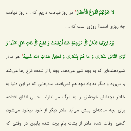
لا يَحْزُنُهُمُ الْفَزَعُ الْأَكْبَرُ
در روز قیامت داریم كه ...، روز قیامت
1
چه روزی است؟ روزی است كه ....
يَوْمَ تَرَوْنَها تَذْهَلُ كُلُّ مُرْضِعَةٍ عَمَّا أَرْضَعَتْ وَ تَضَعُ كُلُّ ذاتِ حَمْلٍ حَمْلَها وَ
تَرَى النَّاسَ سُكارى‌ وَ ما هُمْ بِسُكارى‌ وَ لكِنَّ عَذابَ اللَه شَدِيدٌ
هر مادر
2
شیردهنده‌ای كه به بچه شیر می‌دهد، بچه را از شدت فزع رها می‌كند
و می‌رود و دیگر به یاد بچه هم نمی‌افتد، مادرهایی كه در این دنیا به
خاطر بچه‌شان خودشان را به مرگ می‌اندازند، خیلی اتفاق افتاده،
برای بچه حادثه‌ای پیش می‌آید مادر دیگر از خود بیخود می‌شود،
گاهی اوقات شده مادر از پشت بام پرت شده پایین در وقتی كه