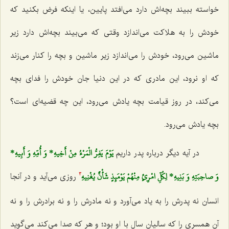
خواسته ببیند بچه‌اش دارد می‌افتد پایین، یا اینكه فرض بكنید كه
خودش را به هلاكت می‌اندازد وقتی كه می‌بیند بچه‌اش دارد زیر
ماشین می‌رود، خودش را می‌اندازد زیر ماشین و بچه را كنار می‌زند
كه او نرود، این مادری كه در این دنیا جان خودش را فدای بچه
می‌كند، در روز قیامت بچه یادش می‌رود، این چه قضیه‌ای است؟
بچه یادش می‌رود.
يَوْمَ يَفِرُّ الْمَرْءُ مِنْ أَخِيهِ* وَ أُمِّهِ وَ أَبِيهِ*
در آیه دیگر درباره پدر داریم‌
وَ صاحِبَتِهِ وَ بَنِيهِ* لِكُلِّ امْرِئٍ مِنْهُمْ يَوْمَئِذٍ شَأْنٌ يُغْنِيهِ‌
روزی می‌آید و در آنجا
3
انسان نه پدرش را به یاد می‌آورد و نه مادرش را و نه برادرش را و نه
آن همسری را كه سالیان سال با او بود؛ و هر كه صدا می‌كند می‌گوید