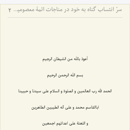
سرّ انتساب گناه به خود در مناجات ائمۀ معصومین علیهم السلام (2)
2
أعوذ باللَه من الشيطان الرجيم‌
بسم اللَه الرحمن الرحيم‌
الحمد لله رب العالمين و الصلوة و السلام على سيدنا و حبيبنا
اباالقاسم محمد و على آله الطيبين الطاهرين
و اللعنة على اعدائهم اجمعين‌