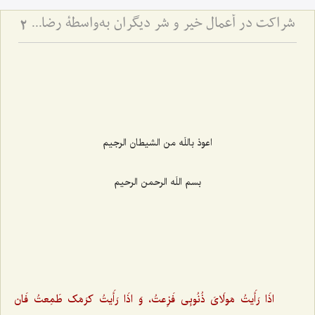
شراکت در أعمال خیر و شر دیگران به‌واسطۀ رضایت از آن عمل
2
اعوذ باللَه من الشیطان الرجیم‌
بسم اللَه الرحمن الرحیم‌
اذَا رَأَیتُ مَولَاىَ ذُنُوبِى فَزِعتُ، وَ اذَا رَأَیتُ کرَمَک طَمِعتُ فَان