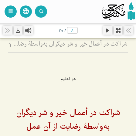
language
view_headline
close
search
20
/
شراکت در أعمال خیر و شر دیگران به‌واسطۀ رضایت از آن عمل
1
هو العليم
شراکت در أعمال خیر و شر دیگران
به‌واسطۀ رضایت از آن عمل