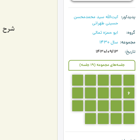
پدیدآور
آیت‌اللَه سید محمدمحسن
حسینی طهرانی
شرح دعا
گروه
ابو حمزه ثمالی
مجموعه
سال 1430
تاریخ
1430/09/13
جلسه‌های مجموعه (19 جلسه)
5
4
3
2
1
10
9
8
7
6
15
14
13
12
11
19
18
17
16