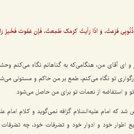
ُنُوبِى فَزِعتُ، وَ اذَا رَأیتُ کرَمَک طَمِعتُ، فَإن عَفَوتَ فَخَیرُ رَاحِ
 و ای آقای من، هنگامی‌که به گناهانم نگاه می‌کنم وحشت
رگواری تو نگاه می‌کنم، طمع بر من حاکم و مستولی می‌ش
و و استفاضه از نعمات تو برای من حاصل می‌شود.
د که امام علیه‌السّلام گزافه نمی‌گوید و کلام امام علی
 اطوار خود و ادوار خود و تصّرفات خود، چه تصّرفات ف