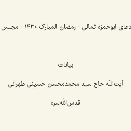
ی ابوحمزه ثمالی - رمضان المبارک 1430 - مجلس ششم
بیانات
آیت‌اللَه حاج سید محمدمحسن حسینی طهرانی
قدس‌الله‌سره