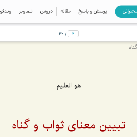
close
search
خنرانی
پرسش و پاسخ
مقاله
دروس
تصاویر
ویدئو
/
22
ناه
هو العليم
تبیین معنای ثواب و گناه