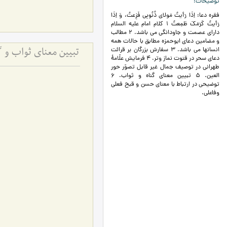
توضیحات
فقره دعا: اِذَا رَأيتُ مَولاي ذُنُوبِي فَزِعتُ، وَ اِذَا
رَأيتُ كَرَمَكَ طَمِعتُ 1 کلام امام علیه السلام
دارای عصمت و جاودانگی می باشد. 2 مطالب
و مضامین دعای ابوحمزه مطابق با حالات همه
انسانها می باشد. 3 سفارش بزرگان بر قرائت
تبیین معنای ثواب و گ
دعای سحر در قنوت نماز وتر. 4 فرمایش علّامۀ
طهرانی در توصیف جمال غیر قابل تصوّر حور
العین. 5 تبیین معنای گناه و ثواب. 6
توضیحی در ارتباط با معنای حسن و قبح فعلی
وفاعلی.