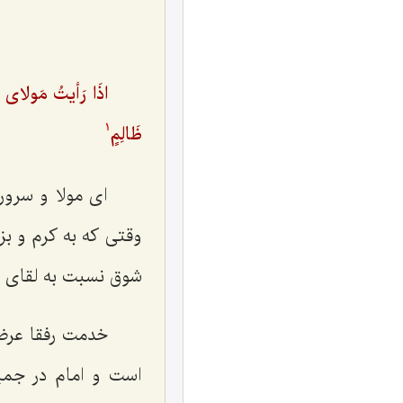
اذَا رَأیتُ مَولاى ذ
ظَالِمٍ‌
1
ای مولا و سرور
وقتی که به کرم و بز
شوق نسبت به لقای ت
خدمت رفقا عرض ش
است و امام در جمیع