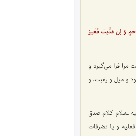
مٍ وَ إن عَذِّبتَ فَغَیرُ
 مرا فرا می‌گیرد و
ود و میل و رغبت، و
ه‌السّلام کلام صدق
علیه و یا تصّرفات