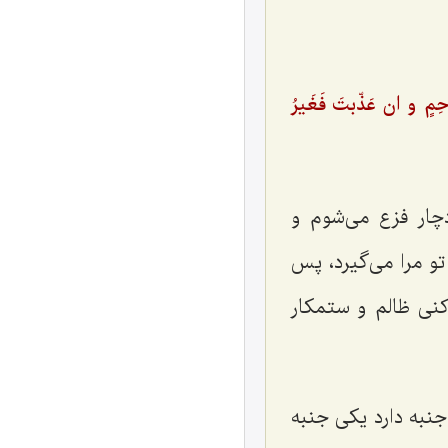
حِمٍ و ان عَذّبتَ فَغَیرُ
چار فزع می‌شوم و
و مرا می‌گیرد، پس
کنی ظالم و ستمکار
نبه دارد یکی جنبه