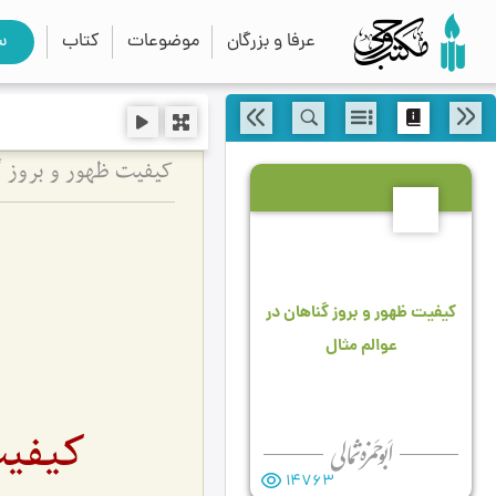
عرفا و بزرگان
موضوعات
کتاب
س
كیفیت ظهور و بروز گ
8
كیفیت ظهور و بروز گناهان در
عوالم مثال
كیفیت
14763