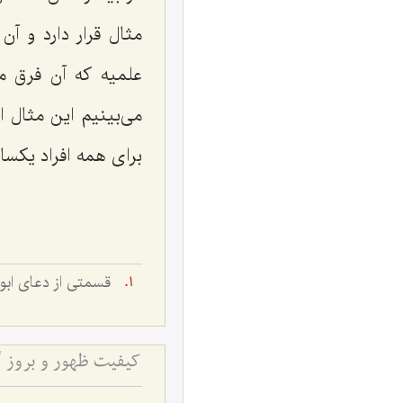
مثال قرار دارد و آ
علمیه که آن فرق می
می‌بینیم این مثال 
برای همه افراد یکسا
قسمتى از دعاى ابو
كیفیت ظهور و بروز گ