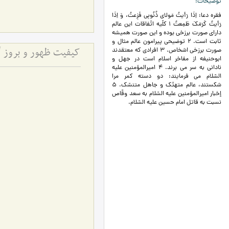
توضیحات
فقره دعا: اِذَا رَأيتُ مَولاي ذُنُوبِي فَزِعتُ، وَ اِذَا
رَأيتُ كَرَمَكَ طَمِعتُ 1 کلّیه اتّفاقات این عالم
دارای صورت برزخی بوده و این صورت همیشه
ثابت است. 2 توضیحی پیرامون عالم مثال و
صورت برزخی اشخاص. 3 افرادی که معتقدند
كیفیت ظهور و بروز گ
ابوحنیفه از مفاخر اسلام است در جهل و
نادانی به سر می برند. 4 امیرالمؤمنین علیه
السّلام می فرمایند: دو دسته کمر مرا
شکستند، عالم متهتّک و جاهل متنسّک. 5
إخبار امیرالمؤمنین علیه السّلام به سعد وقّاص
نسبت به قاتل امام حسین علیه السّلام.