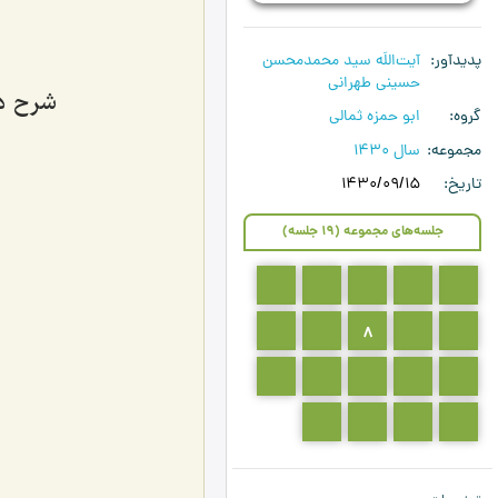
پدیدآور
آیت‌اللَه سید محمدمحسن
حسینی طهرانی
شرح دعای
گروه
ابو حمزه ثمالی
مجموعه
سال 1430
تاریخ
1430/09/15
جلسه‌های مجموعه (19 جلسه)
5
4
3
2
1
10
9
8
7
6
15
14
13
12
11
19
18
17
16