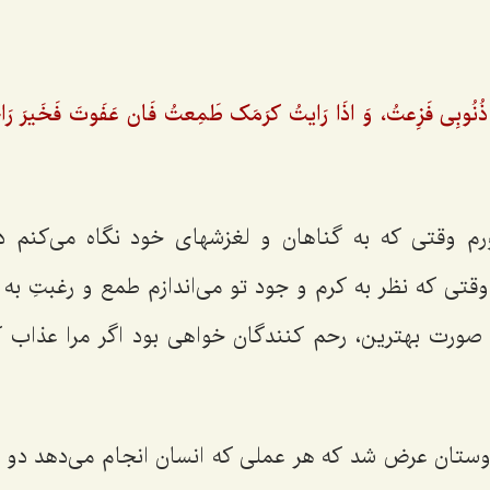
ذُنُوبِى فَزِعتُ، وَ اذَا رَایتُ کرَمَک طَمِعتُ فَان عَفَوتَ فَخَیرَ رَا
رم وقتی که به گناهان و لغزشهای خود نگاه می‌کنم د
 که نظر به کرم و جود تو می‌اندازم طمع و رغبتِ به ت
 صورت بهترین، رحم کنندگان خواهی بود اگر مرا عذاب 
ستان عرض شد که هر عملی که انسان انجام می‌دهد دو ج