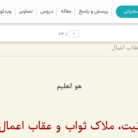
close
search
خنرانی
پرسش و پاسخ
مقاله
دروس
تصاویر
ویدئو
/
23
قاب اعمال
هو العليم
یت، ملاک ثواب و عقاب اعمال