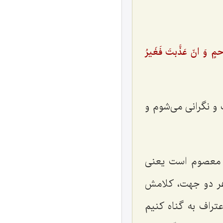
ٍ وَ انّ عَذَّبتَ فَغَیرُ
و نگرانی می‌شوم و
م معصوم است یعنی
ر هر دو جهت، کلامش
تراف به گناه کنیم