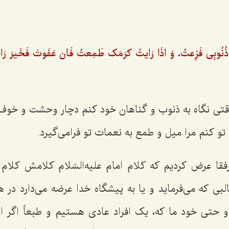
ذُنُوبِى فَزِعتُ، وَ اذَا رَایتُ کرَمَک طَمِعتُ فَان عَفَوتَ فَخَیرَ رَاحم
تی نگاه به ذنوب و گناهان خود کنم دچار وحشت و خوف 
 تو کنم مرا میل و طمع به نعمات تو فرامی‌گیرد.
ا عرض کردیم که کلام امام علیه‌السّلام کلامش کلا
طالبی که می‌فرماید و یا به پیشگاه خدا عرضه می‌دارد د
تی خود ما که، یک افراد عادی هستیم و طبعاً اگر اع