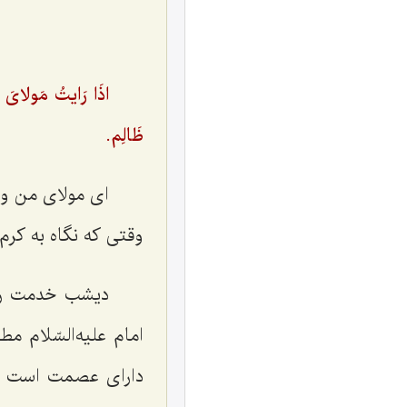
اذَا رَایتُ مَولاىَ 
ظَالِم.
ای مولای من وق
وقتی که نگاه به کرم
دیشب خدمت رفق
امام علیه‌السّلام م
دارای عصمت است و ح