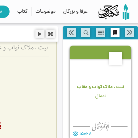
عرفا و بزرگان
موضوعات
کتاب
س
نیت ، ملاک ثواب و ع
7
نیت ، ملاک ثواب و عقاب
اعمال
ن
15068