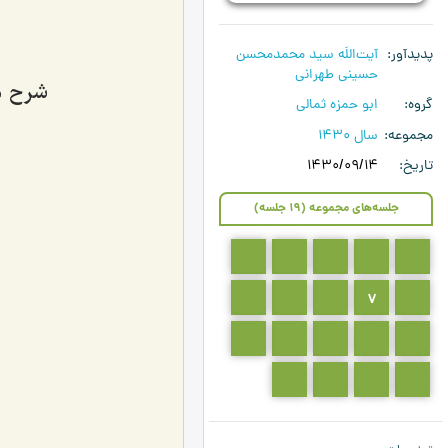
پدیدآور
آیت‌اللَه سید محمدمحسن
حسینی طهرانی
شرح دعای
گروه
ابو حمزه ثمالی
مجموعه
سال 1430
تاریخ
1430/09/14
جلسه‌های مجموعه (19 جلسه)
5
4
3
2
1
10
9
8
7
6
15
14
13
12
11
19
18
17
16