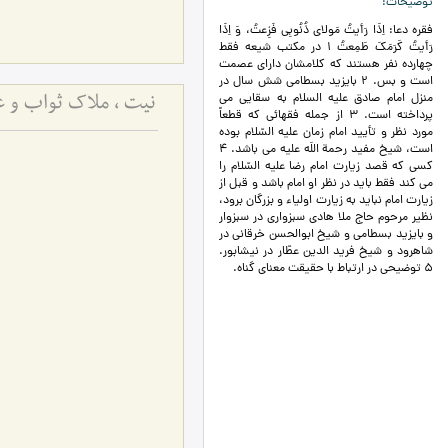
توضیحات
فقره دعا: اِذَا رَأيتُ مَولاي ذُنُوبِي فَزِعتُ، وَ اِذَا
رَأيتُ كَرَمَكَ طَمِعتُ 1 در مکتب شیعه فقط
چهارده نفر هستند که کلامشان دارای عصمت
است و بس. 2 بایزید بسطامی شش سال در
منزل امام صادق علیه السلام به سقایی می
نیت ، ملاک ثواب و ع
پرداخته است. 3 از جمله فقهائی که قطعاً
مورد نظر و تأیید امام زمان علیه السّلام بوده
است، شیخ مفید رحمة اللَه علیه می باشد. 4
کسی که قصد زیارت امام رضا علیه السّلام را
می کند فقط باید در نظر او امام باشد و قبل از
زیارت امام نباید به زیارت اولیاء و بزرگان برود،
نظیر مرحوم حاج ملا هادی سبزواری در سبزوار
و بایزید بسطامی و شیخ ابوالحسن خرقانی در
شاهرود و شیخ فرید الدین عطّار در نیشابور.
5 توضیحی در ارتباط با حقیقت معنای گناه.