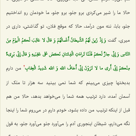
حالا ما را شیر می‌کردی برو جلو، برو جلو، ما خودمان رو انداختیم
جلو، بابا، ننه مون درآمد، حالا که موقع فلان، تو گذاشتی، داری در
وَ إِذْ زَينَ لَهُمُ الشَّيطانُ أَعْمالَهُمْ وَ قالَ لا غالِبَ لَكمُ الْيوْمَ مِنَ
میری، گفت‌
النَّاسِ وَ إِنِّي جارٌ لَكمْ فَلَمَّا تَراءَتِ الْفِئَتانِ نَكصَ عَلى‌ عَقِبَيهِ وَ قالَ إِنِّي بَرِي‌ءٌ
مِنْكمْ إِنِّي أَرى‌ ما لا تَرَوْنَ إِنِّي أَخافُ اللَه وَ اللَه شَدِيدُ الْعِقابِ‌
من دارم
2
بدبختها چیزی می‌بینم که شما نمی بینید سه هزار تا ملک از
آسمان آمده، دارد ترتیب همه شما را می‌خواهد بدهد، حالا من هم
قبل از اینکه ترتیب من داده بشود، خودم دارم در می‌روم شما را اینجا
نگه می‌دارم، شیطان اینجوری آدم را می‌آورد جلو می‌آورد جلو، به قول