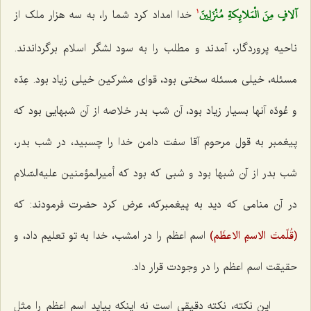
آلافٍ مِنَ الْمَلائِكةِ مُنْزَلِينَ‌
خدا امداد کرد شما را، به سه هزار ملک از
1
ناحیه پروردگار، آمدند و مطلب را به سود لشگر اسلام برگرداندند.
مسئله، خیلی مسئله سختی بود، قوای مشرکین خیلی زیاد بود. عِدّه
و عُودّه آنها بسیار زیاد بود، آن شب بدر خلاصه از آن شبهایی بود که
پیغمبر به قول مرحوم آقا سفت دامن خدا را چسبید، در شب بدر،
شب بدر از آن شبها بود و شبی که بود که أمیرالمؤمنین علیه‌السّلام
در آن منامی که دید به پیغمبرکه، عرض کرد حضرت فرمودند: که‌
(قُلّمتَ الاسمِ الاعظَم)
اسم اعظم را در امشب، خدا به تو تعلیم داد، و
حقیقت اسم اعظم را در وجودت قرار داد.
این نکته، نکته دقیقی است نه اینکه بیاید اسم اعظم را مثل