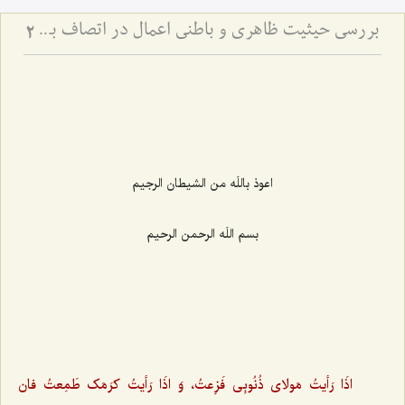
بررسی حیثیت ظاهری و باطنی اعمال در اتصاف به حسن و قبح
2
اعوذ باللَه من الشیطان الرجیم‌
بسم اللَه الرحمن الرحیم‌
اذَا رَأیتُ مَولاى ذُنُوبِى فَزِعتُ، وَ اذَا رَأیتُ کرَمَک طَمِعتُ فان