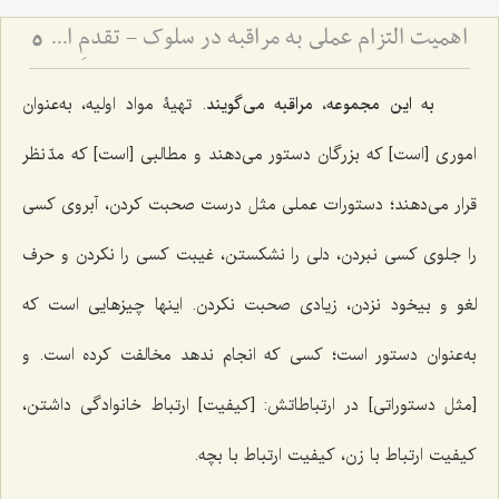
اهمیت التزام عملی به مراقبه در سلوک - تقدمِ اخلاق و دستورات عملی بر ذکر، و مضرّات اینترنت
5
به این مجموعه، مراقبه می‌گویند
. تهیۀ مواد اولیه، به‌عنوان
اموری [است] که بزرگان دستور می‌دهند و مطالبی [است] که مدّ نظر
قرار می‌دهند؛ دستورات عملی مثل درست صحبت کردن، آبروی کسی
را جلوی کسی نبردن، دلی را نشکستن، غیبت کسی را نکردن و حرف
لغو و بیخود نزدن، زیادی صحبت نکردن. اینها چیزهایی است که
به‌عنوان دستور است؛ کسی که انجام ندهد مخالفت کرده است. و
[مثل دستوراتی] در ارتباطاتش: [کیفیت] ارتباط خانوادگی داشتن،
کیفیت ارتباط با زن، کیفیت ارتباط با بچه.