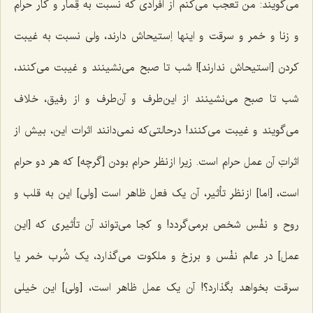
می‌گویند: من تعجب می‌کنم از افرادی که نسبت به قِمار و کار حرام
و زنا و خمر و سرقت و اینها اِستیحاش دارند، ولی نسبت به غیبت
کردن [استیحاش ندارند]! شب تا صبح می‌نشینند و غیبت می‌کنند،
شب تا صبح می‌نشینند از این‌طرف و آن‌طرف و از رفیق، خلاف
می‌گویند و غیبت می‌کنند! درحالتی‌که نمی‌دانند اثرات این، بیش از
اثراتِ آن عمل حرام است. زیرا از نظر حرام بودن [گرچه] که هر دو حرام
است، [اما] از نظر تأثیر، آن یک فعل ظاهر است [ولی] این به قلب و
روح و نفْسِ شخص برمی‌گردد! و کجا می‌تواند آن تأثیری که [این
عمل] در عالم نفْس و برزخ و ملکوت می‌گذارد، یک شُرب خمر یا
سرقت بخواهد بگذارد؟! آن یک عمل ظاهر است، [ولی] این خیلی