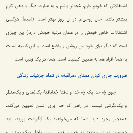
اشتغالاتی که خودم دارم، مُجِدتر باشم و به عبارت دیگر بازدهی کارم
بیشتر باشد، حال روحی‌ام در آن روز بهتر است. ([طبعاً] هرکسی
اشتغالات خاص خودش را در همان مرتبۀ خودش دارد.) این چیزی
است که دیگر برای خود من روشن و واضح است. و این قضیه نسبت
به همۀ افراد هم به همین کیفیت است، همه در یک وَتیره است.
ضرورتِ جاری کردنِ معنای «مراقبه» در تمام جزئیات زندگی
چون راه خدا یک راه جُدا و تافتۀ جُدابافتۀ یک‌بُعدی و یک‌منظر
و یک‌نگرشی نیست. در راهی که خدا برای انسان تعیین می‌کند،
همه‌چیز وجود دارد. شما که می‌خواهید یک آبگوشت بپزید، باید
همه‌چیز در آن بریزید؛ نمی‌توانید فقط آب را داخل دیگ بریزید و