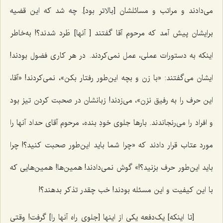
می‌دادند و مراتب و مسائلشان [بالاتر بود]. چه شد که این قضیه
برایشان پیش آمد که مرحوم آقا گفتند [ آنها] طَرد شدند؟! به‌خاطر
اینکه به دستورات عملی، عمل نمی‌کردند. در هر کاری فضول بودند!
ایشان می‌گفتند: «با زن و بچه این‌طور رفتار بکن»، نمی‌کردند! «آقا،
این حرف را به رفیق نزن»، می‌زدند! زبانشان در صحبت کردن تیز بود
و افراد را می‌رنجاندند. بار‌ها جلوی خودِ بنده، مرحوم آقای حداد آنها را
مورد عتاب قرار ‌دادند که «چرا شما باید این‌طور صحبت کنید؟! چرا
باید این‌طور حرف بزنید؟!» گوش نمی‌دادند! همین‌ها! همین‌هایی که
با این کیفیت و این مسئله بودند! خب چقدر تذکر بدهند؟!
[تا اینکه] یک‌دفعه یکی از اینها [جلوی راه آنها را] گرفت! وقتی