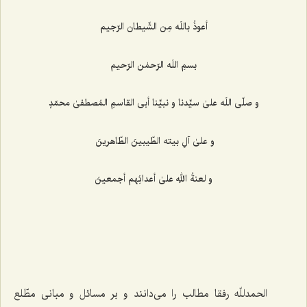
أعوذُ باللَه مِن الشّیطان الرّجیم
بسمِ اللَه الرّحمٰن الرّحیم
و صلّی اللَه علیٰ سیِّدنا و نبیِّنا أبی ‌القاسمِ المُصطفیٰ محمّدٍ
و علیٰ آلِ ‌بیته الطّیبینَ الطّاهرینَ
و لعنةُ اللهِ علیٰ أعدائِهم أجمعینَ
الحمدللّه رفقا مطالب را می‌دانند و بر مسائل و مبانی مطّلع