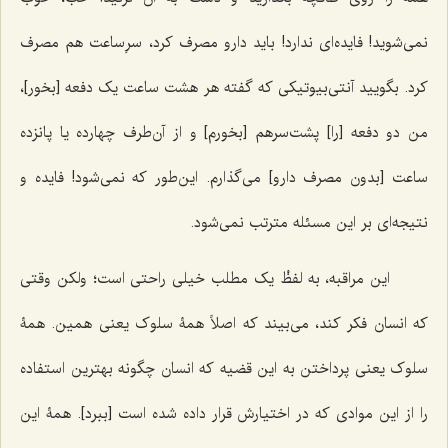
نمی‌شوید! فایده‌ای ندارد! باید دارو مصرف کرد، سرِساعت هم مصرف
کرد. بگویید آنتی‌بیوتیکی که گفته هر هشت ساعت یک دفعه [بخور]،
من دو دفعه [را] پشت‌سرهم [بخورم] و از آن‌طرف چهارده یا پانزده
ساعت [بدون مصرف دارو] می‌گذارم. این‌طور که نمی‌شود! فایده‌ و
نتیجه‌ای بر این مسئله مترتب نمی‌شود.
این مراقبه، به لفظْ یک مطلب خیلی راحتی است؛ ولکن وقتی
که انسان فکر کند، می‌بیند که اصلاً همۀ سلوک یعنی همین. همۀ
سلوک یعنی پرداختن به این قضیه که انسان چگونه بهترین استفاده
را از این موادی که در اختیارش قرار داده شده است [ببرد]. همۀ این