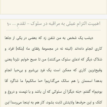
اهمیت التزام عملی به مراقبه در سلوک - تقدمِ اخلاق و دستورات عملی بر ذکر، و مضرّات اینترنت
10
دیشب یک شخص به من تلفن زد که بعضی‌ در یکی از جاها
کاری انجام داده‌اند (البته نه در مجموعۀ رفقای ما؛ [بلکه] افراد و
سُلاّکِ دیگر که ادعای سلوک می‌کنند) من تا صبح خوابم نبُرد! یعنی
وقیح‌ترین کاری که ممکن است یک فردِ بی‌شرم و بی‌حیا انجام
بدهد! اسممان را هم سالک می‌گذاریم! «ما سالکیم! ما شاگرد آقا
بودیم!» گفتم: «بله دیگر! آن سلوکی که آن باشد و با تهمت و دروغ و
کلک و این حرف‌ها ولایتش ثابت بشود، کار هم به اینجا می‌رسد! این