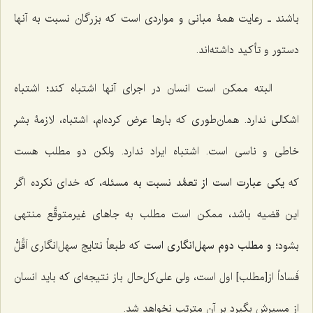
باشند ـ رعایت همۀ مبانی و مواردی است که بزرگان نسبت به آنها
دستور و تأکید داشته‌اند.
البته ممکن است انسان در اجرای آنها اشتباه کند؛ اشتباه
اشکالی ندارد. همان‌طوری‌ که بار‌ها عرض کرده‌ام، اشتباه، لازمۀ بشرِ
خاطی و ناسی است. اشتباه ایراد ندارد. ولکن دو مطلب هست
که
یکی عبارت است از
تعمُّد نسبت به مسئله
، که خدای نکرده اگر
این قضیه باشد، ممکن است مطلب به جا‌های غیرمتوقَّع منتهی
بشود؛
و مطلب دوم سهل‌انگاری است
که طبعاً نتایج سهل‌انگاری اَقَّلُّ
فَساداً از[مطلب] اول است، ولی علی‌کل‌حال باز نتیجه‌ای که باید انسان
از مسیرش بگیرد بر آن مترتب نخواهد شد.