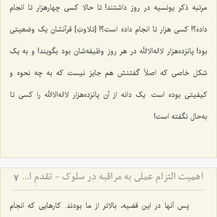
مرتبه ذکر یونسیه در روز داشتند! تا حالا کسی چهارهزار تا انجام
داده؟! کسی هزار تا انجام داده است؟! [تلاوتِ] قرآنشان یک وضعیتی
بود! پانزده‌هزار
لااله‌الاالله
در هر روز وظیفه‌شان بود بگویند! و به یک
شکل خاصی که اصلاً گفتنش هم جایز نیست که به چه نحوه و
کیفیتی بوده است. یک دانه از آن پانزده‌هزار
لااله‌الاالله
را کسی تا
به‌حال نگفته است!
اهمیت التزام عملی به مراقبه در سلوک - تقدمِ اخلاق و دستورات عملی بر ذکر، و مضرّات اینترنت
7
پس آنها در این قضیه، بالاتر از ما بودند. کار‌هایی که انجام