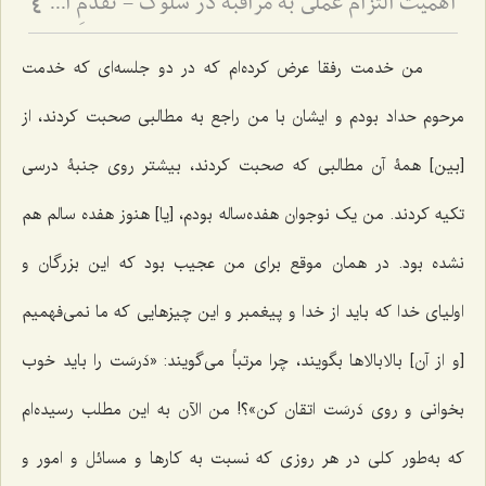
اهمیت التزام عملی به مراقبه در سلوک - تقدمِ اخلاق و دستورات عملی بر ذکر، و مضرّات اینترنت
4
من خدمت رفقا عرض کرده‌ام که در دو جلسه‌ای که خدمت
مرحوم حداد بودم و ایشان با من راجع به مطالبی صحبت کردند، از
[بین] همۀ آن مطالبی که صحبت کردند، بیشتر روی جنبۀ درسی
تکیه کردند. من یک نوجوان هفده‌ساله بودم، [یا] هنوز هفده سالم هم
نشده بود. در همان موقع برای من عجیب بود که این بزرگان و
اولیای خدا که باید از خدا و پیغمبر و این چیزهایی که ما نمی‌فهمیم
[و از آن] بالابالا‌ها بگویند، چرا مرتباً می‌گویند: «دَرسَت را باید خوب
بخوانی و روی دَرسَت اتقان کن»؟! من الآن به این مطلب رسیده‌ام
که به‌طور کلی در هر روزی که نسبت به ‌کار‌ها و مسائل و امور و