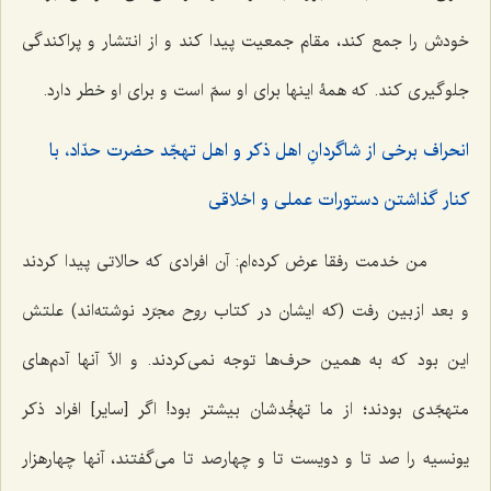
خودش را جمع کند، مقام جمعیت پیدا کند و از انتشار و پراکندگی
جلوگیری کند. که همۀ اینها برای او سمّ است و برای او خطر دارد.
انحراف برخی از شاگردانِ اهل ذکر و اهل تهجّد حضرت حدّاد، با
کنار گذاشتن دستورات عملی و اخلاقی
من خدمت رفقا عرض کرده‌ام: آن افرادی که حالاتی پیدا کردند
و بعد از بین رفت (که ایشان در کتاب
روح مجرّد
نوشته‌اند) علتش
این بود که به همین حرف‌ها توجه نمی‌کردند. و الاّ آنها آدم‌های
متهجّدی بودند؛ از ما تهجُّدشان بیشتر بود! اگر [سایر] افراد ذکر
یونسیه را صد تا و دویست‌ تا و چهارصد تا می‌گفتند، آنها چهارهزار