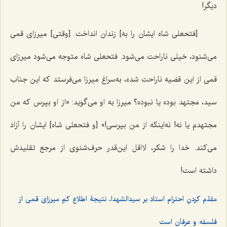
دیگر!
[فتحعلی شاه ایشان را به] زندان انداخت. [وقتی] میرزای قمی
می‌شنود، خیلی ناراحت می‌شود. فتحعلی شاه متوجه می‌شود میرزای
قمی ‌از این قضیه ناراحت شده، به‌سراغ میرزا می‌فرستد که این جناب
سید، مجتهد بوده یا نبوده؟ میرزا به او می‌گوید: «از او بپرس که من
مجتهدم یا نه! نه‌اینکه از من بپرسی!» [و فتحعلی شاه] ایشان را آزاد
می‌کند. خدا را شکر، لااقل این‌قدر حرف‌شنوی از مرجع تقلیدش
داشته است!
مقدّم کردنِ احترام استاد بر سیدالشهدا، نتیجۀ اطلاع کمِ میرزای قمی از
فلسفه و عرفان است