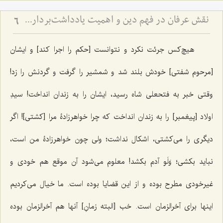
نقش عرفان در فهم دین و اهمیت یادداشت‌برداری برای اهل علم
6
هیچ‌کس جرئت نکرد و نتوانست [حکم را اجرا کند] و ایشان
[مرحوم شفتی] خودش بلند شد و شمشیر را گرفت و گردنش را زد!
وقتی خبر به فتحعلی شاه رسید، ایشان را به زندان انداخت! سیدِ
اولاد [پیغمبر] را به زندان انداخت که چرا خواهرزادۀ مرا [کشتی]! اگر
دیگری را می‌کشتی، اشکال نداشت؛ ولی چون خواهرزادۀ من است،
نباید بکشی؛ وَلَو آدم بکشد! معلوم می‌شود آن موقع هم خودی و
غیرخودی مطرح بوده و از این قضایا بوده است. ما خیال می‌کردیم
اینها برای آخرالزمان است. خب [البته زمانِ] آنها هم آخرالزمان بوده