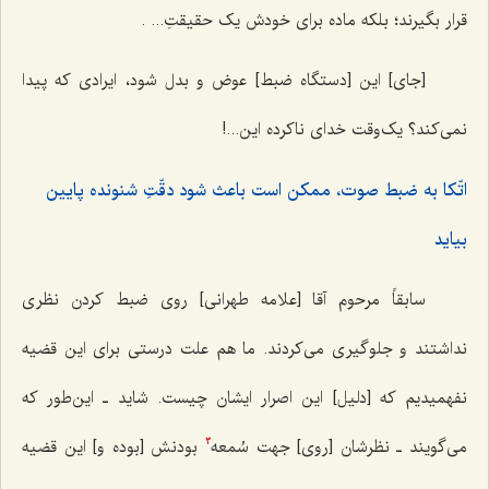
قرار بگیرند؛ بلکه ماده برای خودش یک حقیقتِ... .
[جای] این [دستگاه ضبط] عوض و بدل شود، ایرادی که پیدا
نمی‌کند؟ یک‌وقت خدای ناکرده این...!
اتّکا به ضبط صوت، ممکن است باعث شود دقّتِ شنونده پایین
بیاید
سابقاً مرحوم آقا [علامه طهرانی] روی ضبط کردن نظری
نداشتند و جلوگیری می‌کردند. ما هم علت درستی برای این قضیه
نفهمیدیم که [دلیل] این اصرار ایشان چیست. شاید ـ این‌طور که
می‌گویند ـ نظرشان [روی] جهت سُمعه
بودنش [بوده و] این قضیه
3