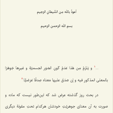
أعوذُ باللَه مِن الشّیطانِ الرّجیم
بسمِ اللَه الرّحمن الرّحیم
...
و یَلزَمُ مِن هٰذا عَدَمُ کَونِ الصّوَرِ الجسمیّةِ و غیرِها جَوهَرًا
1
بالمعنَی المذکورِ فیه و إن صَدَقَ علیها مَعناه صِدقًا عَرَضیًّا.
2
در بحث روز گذشته عرض شد که این‌طور نیست که ماده و
صورت به آن معنای جوهریّتِ خودشان هرکدام تحتِ مقولۀ دیگری