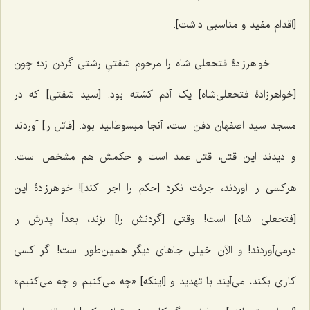
[اقدام مفید و مناسبی داشت].
خواهرزادۀ فتحعلی شاه را مرحوم شفتیِ رشتی گردن زد؛ چون
[خواهرزادۀ فتحعلی‌شاه] یک آدم کشته بود. [سید شفتی] که در
مسجد سید اصفهان دفن است، آنجا مبسوط‌الید بود. [قاتل را] آوردند
و دیدند این قتل، قتل عمد است و حکمش هم مشخص است.
هرکسی را آوردند، جرئت نکرد [حکم را اجرا کند]! خواهرزادۀ این
[فتحعلی شاه] است! وقتی [گردنش را] بزند، بعداً پدرش را
درمی‌آوردند! و الآن خیلی جاهای دیگر همین‌طور است! اگر کسی
کاری بکند، می‌آیند با تهدید و [اینکه] «چه می‌کنیم و چه می‌کنیم»