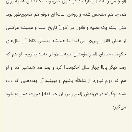
[او را می‌ترسانند] و طرف دیگر کاری نمی‌تواند بکند! این قضیه برای
همه‌جا هم مشخص شده و روشن است! آن موقع هم همین‌طور بود.
مثل اینکه یک قضیه و قانون در [طول] تاریخ است و همیشه هرکسی
از همان قانون پیروی می‌کند! ما همیشه بایستی فقط آن سال‌های
حکومت جدّمان [امیرالمؤمنین علیه‌السلام] را به‌یاد بیاوریم. او هم که
رفت دیگر بابا! چهار سال [حکومت] کرد و بعد هم شمشیر آمد و او
هم که دوام نیاورد. ان‌شاءالله باشیم و ببینیم آن وعده‌هایی که داده
شده، چگونه در فرزندش [امام زمان ارواحنا فداه] صورتِ عمل به خود
می‌گیرد.