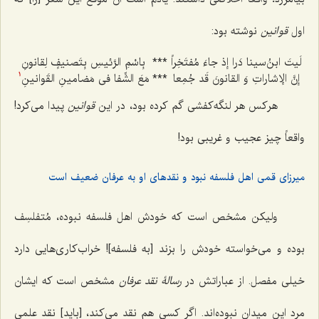
اول
قوانین
نوشته بود:
لَیتَ ابنُ‌سینا دَرا إذ جاءَ مُفتَخِراً
***
بِاسْمِ الرَّئیسِ بِتَصنیفٍ لِقانونِ
إنَّ الإشاراتِ وَ القانونَ قَد جُمِعا
***
مَعَ الشِّفا فی مَضامینِ القَوانینِ
1
هرکس هر لنگه‌کفشی گم کرده بود، در این
قوانین
پیدا می‌کرد!
واقعاً چیز عجیب و غریبی بود!
میرزای قمی اهل فلسفه نبود و نقدهای او به عرفان ضعیف است
ولیکن مشخص است که خودش اهل فلسفه نبوده، مُتفلسِف
بوده و می‌خواسته خودش را بزند [به فلسفه]! خراب‌کاری‌هایی دارد
خیلی مفصل. از عباراتش در
رسالۀ نقد عرفان
مشخص است که ایشان
مرد این میدان نبوده‌اند. اگر کسی هم نقد می‌کند، [باید] نقد علمی