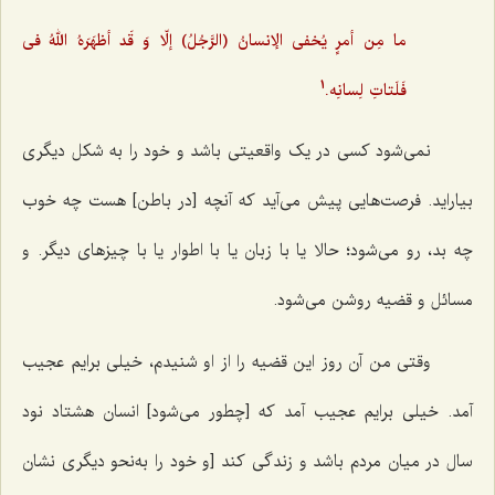
ما مِن أمرٍ یُخفی الإنسانُ (الرَّجُلُ) إلّا وَ قَد أظهَرَهُ اللهُ فی
1
فَلَتاتِ لِسانِه.
نمی‌شود کسی در یک واقعیتی باشد و خود را به شکل دیگری
بیاراید. فرصت‌هایی پیش می‌آید که آنچه [در باطن] هست چه خوب
چه بد، رو می‌شود؛ حالا یا با زبان یا با اطوار یا با چیزهای دیگر. و
مسائل و قضیه روشن می‌شود.
وقتی من آن روز این قضیه را از او شنیدم، خیلی برایم عجیب
آمد. خیلی برایم عجیب آمد که [چطور می‌شود] انسان هشتاد نود
سال در میان مردم باشد و زندگی کند [و خود را به‌نحو دیگری نشان