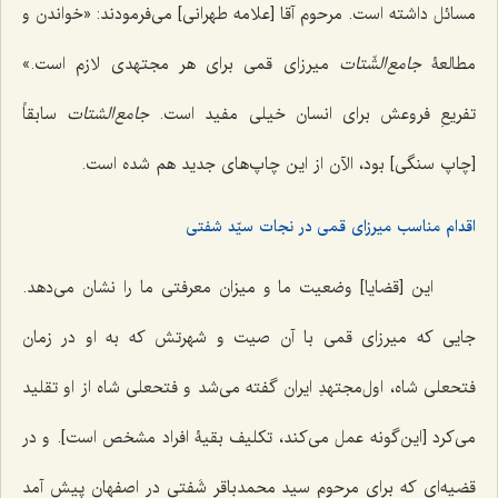
مسائل داشته است. مرحوم آقا [علامه طهرانی] می‌فرمودند: «خواندن و
مطالعۀ
جامع‌الشّتات
میرزای قمی ‌برای هر مجتهدی لازم است.»
تفریعِ فروعش برای انسان خیلی مفید است.
جامع‌الشتات
سابقاً
[چاپ سنگی] بود، الآن از این چاپ‌های جدید هم شده است.
اقدام مناسب میرزای قمی در نجات سیّد شفتی
این [قضایا] وضعیت ما و میزان معرفتی ما را نشان می‌دهد.
جایی که میرزای قمی با آن صیت و شهرتش که به او در زمان
فتحعلی شاه، اول‌مجتهدِ ایران گفته می‌شد و فتحعلی شاه از او تقلید
می‌کرد [این‌گونه عمل می‌کند، تکلیف بقیۀ افراد مشخص است]. و در
قضیه‌ای که برای مرحوم سید محمدباقر شَفتی در اصفهان پیش آمد