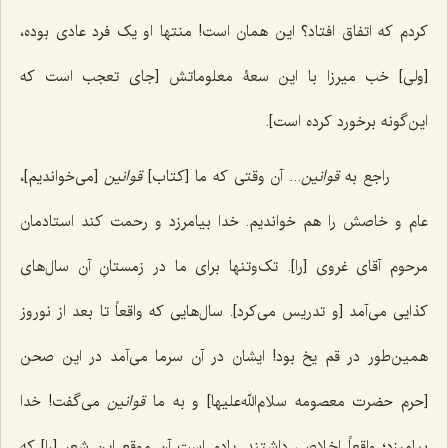
کردم که اتفاق افتاد؟ این همان است! منتها او یک فرد عادی بوده،
[ولی] خب میرزا با این سعۀ معلوماتش [جای تعجب است که
این‌گونه برخورد کرده است].
راجع به
قوانین
... آن وقتی که ما [کتاب]
قوانین
[می‌خواندیم]،
عام و خاصش را هم خواندیم. خدا بیامرزد و رحمت کند استادمان
مرحوم آقای غروی [را]. تک‌وتنها برای ما در زمستانِ آن سال‌های
کذایی می‌آمد [و تدریس می‌کرد]. سال‌هایی که واقعاً تا بعد از نوروز
همین‌طور در قم یخ بود! ایشان در آن سرما می‌آمد در این صحن
[حرم حضرت معصومه سلام‌الله‌علیها] و به ما
قوانین
می‌گفت! خدا
بیامرزد؛ واقعاً اخلاصی داشتند. یادم است آن موقع این شعر [را] که