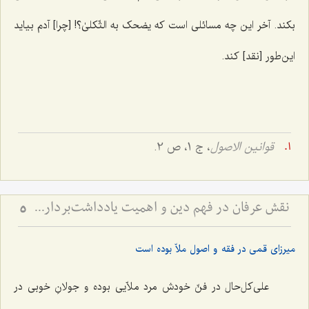
‌بکند. آخر این چه مسائلی است که
یضحک به الثّکلیٰ؟!
[چرا] آدم بیاید
این‌طور [نقد] کند.
قوانین الاصول
، ج 1، ص 2.
نقش عرفان در فهم دین و اهمیت یادداشت‌برداری برای اهل علم
5
میرزای قمی در فقه و اصول ملاّ بوده است
علی‌کل‌حال در فنّ خودش مرد ملاّیی بوده و جولانِ خوبی در