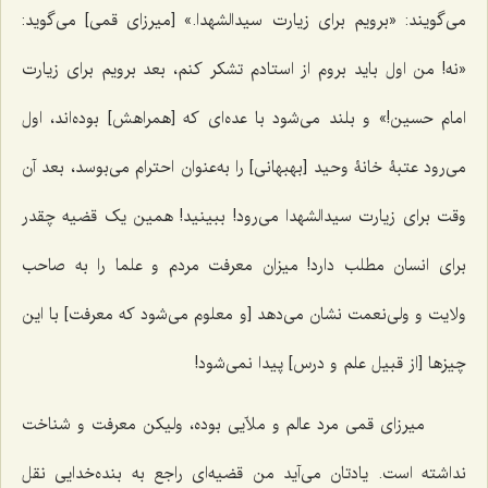
می‌گویند: «برویم برای زیارت سیدالشهدا.» [میرزای قمی] می‌گوید:
«نه! من اول باید بروم از استادم تشکر کنم، بعد برویم برای زیارت
امام حسین!» و بلند می‌شود با عده‌ای که [همراهش] بوده‌اند، اول
می‌رود عتبۀ خانۀ وحید [بهبهانی] را به‌عنوان احترام می‌بوسد، بعد آن
‌وقت برای زیارت سیدالشهدا می‌رود! ببینید! همین یک قضیه چقدر
برای انسان مطلب دارد! میزان معرفت مردم و علما را به صاحب
ولایت و ولی‌نعمت نشان می‌دهد [و معلوم می‌شود که معرفت] با این
چیزها [از قبیل علم و درس] پیدا نمی‌شود!
میرزای قمی مرد عالم و ملاّیی بوده، ولیکن معرفت و شناخت
نداشته است. یادتان می‌آید من قضیه‌ای راجع به بنده‌خدایی نقل