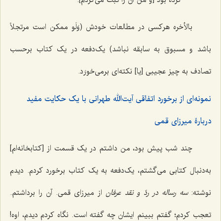
بالأخره هرکسی در مطالعات خودش (وَلَو ممکن است مرتجلاً
باشد و مسبوق به سابقه نباشد) یک‌دفعه در یک کتاب برحسب
تصادف به چیز عجیبی [یا] نکته‌ای برمی‌خورَد.
نمونه‌ای از برخورد اتفاقی آیت‌الله طهرانی با یک حکایت مفید
دربارۀ میرزای قمی
چند شب پیش بود، من داشتم در یک قسمت از [کتابخانه‌ام]
به‌دنبال کتابی می‌گشتم، یک‌دفعه به یک کتاب برخورد کردم. دیدم
نوشته:
سه رساله در ردّ و نقد عرفان
از میرزای قمی. آن را برداشتم.
تعجب کردم؛ گفتم ببینم ایشان چه گفته است. نگاه کردم دیدم، اوه!