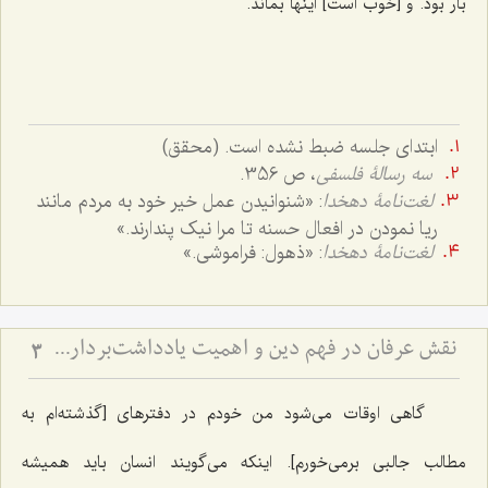
بار بود. و [خوب است] اینها بماند.
ابتدای جلسه ضبط نشده است. (محقق)
سه رسالۀ فلسفی
، ص 356.
لغت‌نامۀ دهخدا
: «شنوانیدن عمل خیر خود به مردم مانند
ریا نمودن در افعال حسنه تا مرا نیک پندارند.»
لغت‌نامۀ دهخدا
: «ذهول: فراموشی.»
نقش عرفان در فهم دین و اهمیت یادداشت‌برداری برای اهل علم
3
گاهی اوقات می‌شود من خودم در دفتر‌های [گذشته‌ام به
مطالب جالبی برمی‌خورم]. اینکه می‌گویند انسان باید همیشه