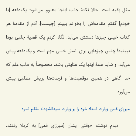
مثل بقیه است. حالا نکتۀ جالب اینجا معلوم می‌شود: یک‌دفعه [با
خودم] گفتم مقدمه‌اش را بخوانم ببینم [چیست]. آدم از مقدمۀ هر
کتاب خیلی چیزها دستش می‌آید. نگاه کردم یک قضیۀ جالبی بود!
ببینید! چنین چیز‌هایی برای انسان خیلی مهم است و یک‌دفعه پیش
می‌آید. و شاید همۀ اینها یک عنایتی باشد، مخصوصاً به طالب علم که
خدا گاهی در همین موقعیت‌ها و فرصت‌ها برایش مطالبی پیش
می‌آورد.
میرزای قمی زیارت استاد خود را بر زیارت سیدالشهداء مقدّم نمود
دیدم نوشته: «وقتی ایشان [میرزای قمی] به کربلا رفتند،