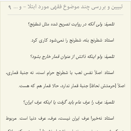
تبیین و بررسی چند موضوع فقهی مورد ابتلا - و حرمت تعدی به حقوق انسان‌ها
9
تلمیذ
: ولی آنکه در روایت تصریح شده مثل شطرنج؟
استاد
: شطرنج بله، شطرنج را نمی‌شود کاری کرد.
تلمیذ
: ولو اینکه ذاتش از عنوان قمار خارج بشود؟
استاد
: اصلاً نفس لعب با شطرنج حرام است، نه جنبۀ قماری،
اصلاً [حرمتش لحاظ] جنبۀ قمار ندارد، حالا قمار هم که هست.
تلمیذ
: عرف را عرف عام باید گرفت یا اینکه عرف ایران؟
استاد
: نه‌خیر! عرف ایران نیست، عرف، عرف دنیا است. مربوط