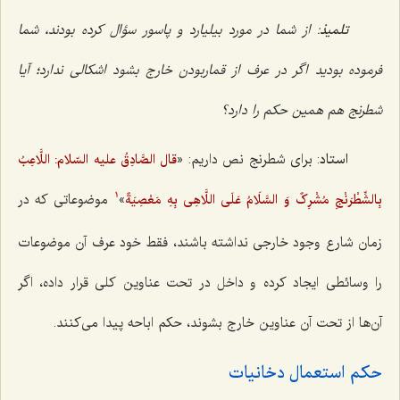
تلمیذ
: از شما در مورد بیلیارد و پاسور سؤال کرده بودند، شما
فرموده بودید اگر در عرف از قماربودن خارج بشود اشکالی ندارد؛ آیا
شطرنج هم همین حکم را دارد؟
استاد
: برای شطرنج نص داریم: «
قال الصَّادِقُ علیه السّلام: اللَّاعِبُ
»
موضوعاتی که در
بِالشِّطْرَنْجِ مُشْرِکٌ وَ السَّلَامُ عَلَی اللَّاهِی بِهِ مَعْصِیَةٌ
1
زمان شارع وجود خارجی نداشته باشند، فقط خود عرف آن موضوعات
را وسائطی ایجاد کرده و داخل در تحت عناوین کلی قرار داده، اگر
آن‌ها از تحت آن عناوین خارج بشوند، حکم اباحه پیدا می‌کنند.
حکم استعمال دخانیات