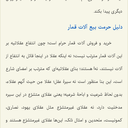
دیگری پیدا بکند.
دلیل حرمت بیع آلات قمار
خرید و فروش آلات قمار حرام است؛ چون انتفاع عقلائیه بر
این آلات قمار مترتب نیست؛ نه اینکه عقلا در اینجا قائل به انتفاع از
آلات نیستند، نه! هستند؛ بنای عقلائیه‌ای که مترتب بر امضای شارع
است، این بنا منظور است نه سیرۀ عقل؛ عقلا مِن حیث أنَّهم عقلاء،
بدون لحاظ شرعیت و اباحۀ شرعیه؛ یعنی عقلای متشرِّع در این سیره
مدخلیت دارد، نه عقلای غیرمتشرِّع مثل عقلای یهود، نصاریٰ،
کمونیست، ملحدین و امثال ذلک، این‌ها عقلای غیرمتشرِّع هستند و