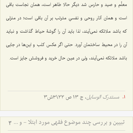
معلَّم و صید و حارس شد دیگر حالا طاهر است، همان نجاست باقی
است و همان آثار روحی و نفسیِ مترتب بر آن باقی است؛ در منزلی
که باشد ملائکه نمی‌آیند، لذا باید آن را گوشۀ حیاط گذاشت و نباید
آن را در محیط ساختمان آورد. حتی اگر عکس کلب و این‌ها در جایی
باشد ملائکه نمی‌آیند، ولی در عین حال خرید و فروشش جایز است.
مستدرک الوسایل
، ج 13 ص 22\۳ش3
تبیین و بررسی چند موضوع فقهی مورد ابتلا - و حرمت تعدی به حقوق انسان‌ها
3