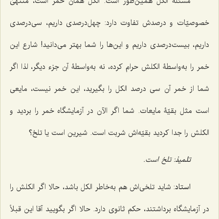
مسئلۀ الکل همین‌طور است. الکل همان خمر است، منتهیٰ
خصوصیّات و درصدش تفاوت دارد: چهل‌درصدی داریم، سی‌درصدی
داریم، بیست‌درصدی داریم و این‌ها را شما بهتر می‌دانید! شارع این
خمر را به‌واسطۀ الکلش حرام کرده، نه به‌واسطۀ آن جزء دیگر، لذا اگر
شما از خمر آن سی درصد الکل را بگیرید، این خمر نیست، مایعی
است مثل بقیّۀ مایعات. شما اگر الآن در آزمایشگاه خمر را بردید و
الکلش را جدا کردید بقیّه‌اش شربت است. شیرین است یا تلخ؟
تلمیذ
: تلخ است.
استاد
: شاید تلخی‌اش هم به‌خاطر الکل باشد، حالا اگر الکلش را
در آزمایشگاه برداشتند، حکم ثانوی دارد. حالا اگر بگویید آقا این قبلاً