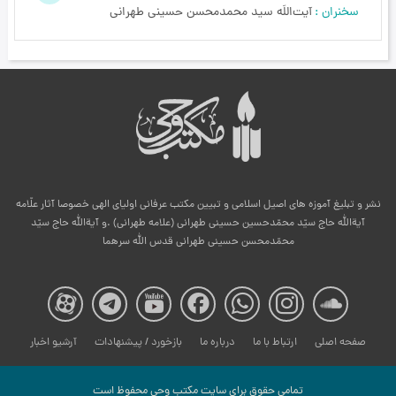
سخنران
آیت‌اللَه سید محمدمحسن حسینی طهرانی
نشر و تبلیغ آموزه های اصیل اسلامی و تبیین مکتب عرفانی اولیای الهی خصوصا آثار علّامه
آیةالله حاج سیّد محمّدحسین حسینی طهرانی (علامه طهرانی) .و آیةالله حاج سیّد
محمّدمحسن حسینی طهرانی قدس الله سرهما
صفحه
صفحه
صفحه
صفحه
صفحه
صفحه
صفح
صفحه اصلی
ارتباط با ما
درباره ما
بازخورد / پیشنهادات
آرشیو اخبار
مکتب
مکتب
مکتب
مکتب
مکتب
مکتب
مکت
تمامی حقوق برای سایت مكتب وحی محفوظ است