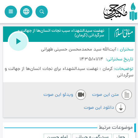
language
view_headline
close
search
نهضت سیدالشهداء سبب نجات انسان‌ها از جهالت و
سرگردانی (کرمان)
سخنران
آیت‌اللَه سید محمدمحسن حسینی طهرانی
تاریخ سخنرانی
1435/01/14
توضیحات
کرمان : نهضت سیدالشهداء برای نجات انسان‌ها از جهالت و
سرگردانی
متن این صوت
ویدئو این صوت
دانلود این صوت
موضوعات مرتبط
جهل
سردرگمی و حیرانی
امام حسین