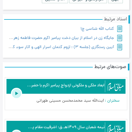
اسناد مرتبط
کتاب اللَه شناسی ج1
جايگاه زن در اسلام از بيان دخت پيامبر اكرم حضرت فاطمه زهرا سلام اللَه عليها
آیین رستگاری (جلسه 3) : لزوم كتمان اسرار الهى و آثار سوء كشف سر
صوت‌های مرتبط
ابعاد ملکی و ملکوتی ازدواج پیامبر اکرم با حضرت خدیجه - مبانی اسلام - سیری در تاریخ پیامبر - ج5
سخنران
آیت‌اللَه سید محمدمحسن حسینی طهرانی
نیمه شعبان سال 1409هـ.ق: اشرفیت مقام پیامبر اكرم بر سائر انبیاء در متحقق شدن به مفاد كلمه اللَه اكبر - مبانی اسلام - نیمه شعبان - ج1